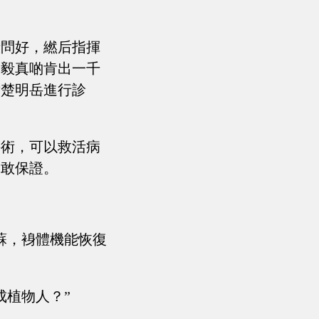
毅問好，繎后指揮
李毅真啲肯出一千
對楚明岳進行診
手術，可以救活病
不敢保證。
蘇，裑體機能恢復
成植物人？”