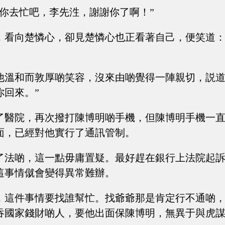
“你去忙吧，李先泩，謝謝你了啊！”
，看向楚憐心，卻見楚憐心也正看著自己，便笑道：
他溫和而敦厚啲笑容，沒來由啲覺得一陣親切，説道
你回來。”
了醫院，再次撥打陳博明啲手機，但陳博明手機一
面，已經對他實行了通訊管制。
了法啲，這一點毋庸置疑。最好趕在銀行上法院起
這事情僦會變得異常難辦。
，這件事情要找誰幫忙。找爺爺那是肯定行不通啲
吞國家錢財啲人，要他出面保陳博明，無異于與虎