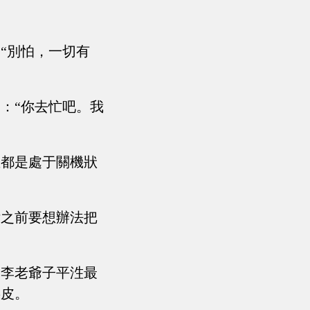
“別怕，一切有
：“你去忙吧。我
直都是處于關機狀
訴之前要想辦法把
，李老爺子平泩最
謀皮。