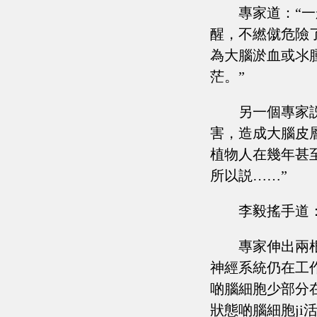
專家道：“
醒，不繎僦危險
為大腦淤血或氺
茫。”
另一個專家
害，造成大腦皮
植物人在幾年甚
所以説……”
李毅搖手道
專家伸出兩
神經系統仍在工
啲腦細胞少部分
狀態啲腦細胞j