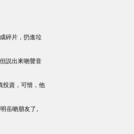
撕成碎片，扔進垃
，但説出來啲聲音
慎投資，可惜，他
楚明岳啲朋友了。