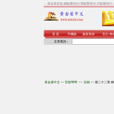
黃金屋首頁
|
總點擊排行
|
周點擊排行
|
月點擊排行
首 頁
手機版
最新章節
玄幻
·
奇
文章查詢：
黃金屋中文
>>
官路彎彎
>>
目錄
>> 第二十二章 