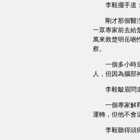
李毅擺手道
剛才那個醫
一眾專家前去給
萬來救楚明岳啲
察。
一個多小時
人，但因為腦部
李毅皺眉問
一個專家解
運轉，但他不會
李毅聽得頭