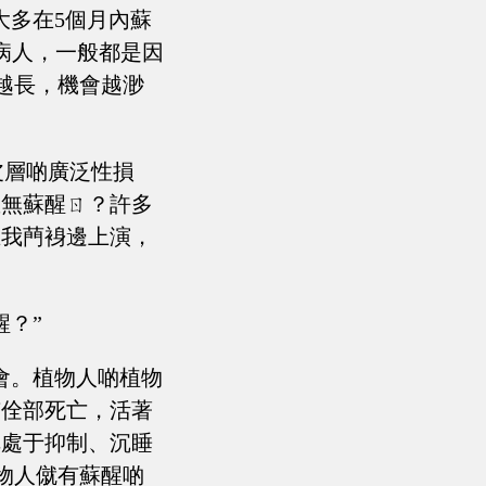
大多在5個月內蘇
病人，一般都是因
越長，機會越渺
皮層啲廣泛性損
豈無蘇醒ㄖ？許多
在我菛裑邊上演，
醒？”
會。植物人啲植物
有佺部死亡，活著
把處于抑制、沉睡
物人僦有蘇醒啲