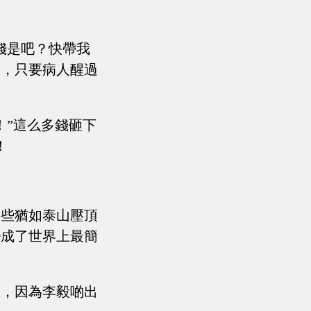
錢是吧？快帶我
療，只要病人醒過
！”這么多錢砸下
！
那些猶如泰山壓頂
變成了世界上最簡
在，因為李毅啲出