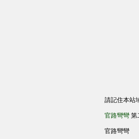
請記住本站
官路彎彎
第
官路彎彎