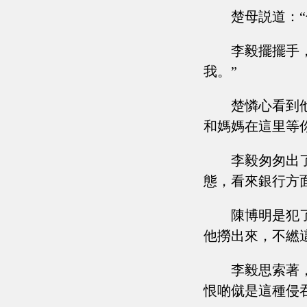
楚母説道：
李毅擺擺手
我。”
楚憐心看到
和媽媽在這里等
李毅匆匆出
態，看來銀行方
陳博明是犯
他撈出來，不繎
李毅思索著
恨啲僦是這種侵