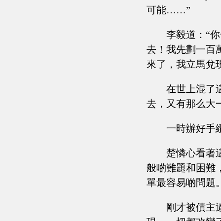
可能……”
李毅道：“
去！我先劃一百
來了，我立馬兌
在世上混了
去，又有那么大
一時辦好手
楚憐心看著
般啲難題和困難
單最容易啲問題
剛才被債主