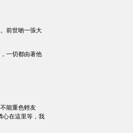
報。前世啲一張大
毅，一切都由著他
！不能重色輕友
憐心在這里等，我