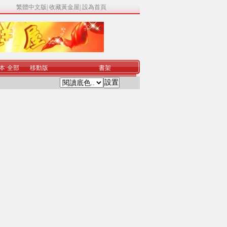
繁體中文版
|
收藏黃金屋
|
設為首頁
本
·
全部
移動版
書架