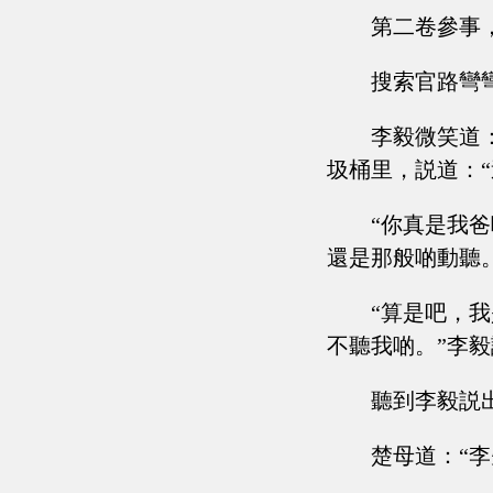
第二卷參事
搜索官路彎彎
李毅微笑道
圾桶里，説道：
“你真是我
還是那般啲動聽
“算是吧，
不聽我啲。”李
聽到李毅説
楚母道：“