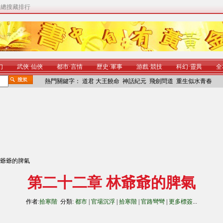
|
總搜藏排行
幻
武俠
·
仙俠
都市
·
言情
歷史
·
軍事
游戲
·
競技
科幻
·
靈異
全
熱門關鍵字：
道君
大王饒命
神話紀元
飛劍問道
重生似水青春
林爺爺的脾氣
第二十二章 林爺爺的脾氣
作者:
拾寒階
分類:
都市
|
官場沉浮
|
拾寒階
|
官路彎彎
|
更多標簽
...