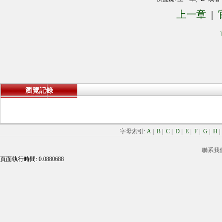
上一章
|
瀏覽記錄
字母索引:
A
|
B
|
C
|
D
|
E
|
F
|
G
|
H
聯系我
頁面執行時間: 0.0880688