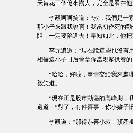
天肯花三個億來撈人，完全是看在他
李毅呵呵笑道：“叔，我們是一
那小子來跟我說啊！我當初作死的勸
阻，一定要陷進去！早知如此，他把
李元逍道：“現在說這些也沒有
相信這小子日后會拿你當親爹供養的
“哈哈，好啦，事情交給我來處
毅笑道。
“現在正是股市動蕩的高峰期，
逍道：“對了，有件喜事，你小嬸子
李毅道：“那得恭喜小叔！預產