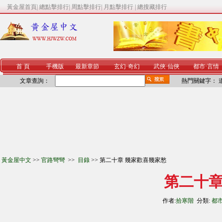
黃金屋首頁
|
總點擊排行
|
周點擊排行
|
月點擊排行
|
總搜藏排行
首 頁
手機版
最新章節
玄幻
·
奇幻
武俠
·
仙俠
都市
·
言情
文章查詢：
熱門關鍵字：
黃金屋中文
>>
官路彎彎
>>
目錄
>> 第二十章 幾家歡喜幾家愁
第二十章
作者:
拾寒階
分類:
都