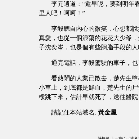
李元逍道：“還早呢，要到明年
里人吧！呵呵！”
李毅聽自內心的微笑，心想都說
真愛，也從一個浪蕩的花花大少爺，
子沈奕岑，也是個有些胭脂手段的人
通完電話，李毅駕駛的車子，也
看熱鬧的人業已散去，楚先生墮
小車上，到底都是鮮血，楚先生的尸
樓跳下來，估計早就死了，送往醫院
請記住本站域名:
黃金屋
快捷鍵: 上一章("←"或者