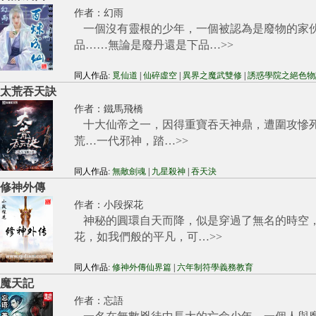
作者：
幻雨
一個沒有靈根的少年，一個被認為是廢物的家
品……無論是廢丹還是下品…
>>
同人作品:
覓仙道
|
仙碎虛空
|
異界之魔武雙修
|
誘惑學院之絕色物
太荒吞天訣
作者：
鐵馬飛橋
十大仙帝之一，因得重寶吞天神鼎，遭圍攻慘
荒…一代邪神，踏…
>>
同人作品:
無敵劍魂
|
九星殺神
|
吞天決
修神外傳
作者：
小段探花
神秘的圓環自天而降，似是穿過了無名的時空
花，如我們般的平凡，可…
>>
同人作品:
修神外傳仙界篇
|
六年制符學義務教育
魔天記
作者：
忘語