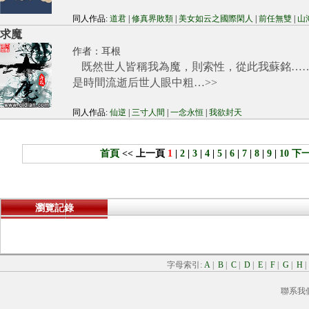
同人作品:
道君
|
修真界敗類
|
美女如云之國際閑人
|
前任無雙
|
山
求魔
作者：
耳根
既然世人皆稱我為魔，則索性，從此我蘇銘…
是時間流逝后世人眼中粗…
>>
同人作品:
仙逆
|
三寸人間
|
一念永恒
|
我欲封天
首頁
<< 上一頁
1
|
2
|
3
|
4
|
5
|
6
|
7
|
8
|
9
|
10
下
瀏覽記錄
字母索引:
A
|
B
|
C
|
D
|
E
|
F
|
G
|
H
聯系我