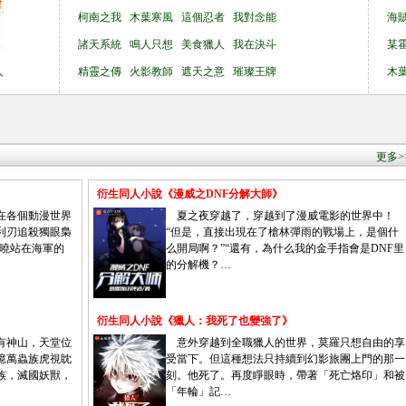
柯南之我
木葉寒風
這個忍者
我對念能
海
諸天系統
鳴人只想
美食獵人
我在決斗
某
人
精靈之傳
火影教師
遮天之意
璀璨王牌
木
更多>
衍生同人小說《漫威之DNF分解大師》
在各個動漫世界
夏之夜穿越了，穿越到了漫威電影的世界中！
利刃追殺獨眼梟
“但是，直接出現在了槍林彈雨的戰場上，是個什
蘇曉站在海軍的
么開局啊？”“還有，為什么我的金手指會是DNF里
的分解機？…
衍生同人小說《獵人：我死了也變強了》
有神山，天堂位
意外穿越到全職獵人的世界，莫羅只想自由的享
億萬蟲族虎視眈
受當下。但這種想法只持續到幻影旅團上門的那一
族，滅國妖獸，
刻。他死了。再度睜眼時，帶著「死亡烙印」和被
「年輪」記…