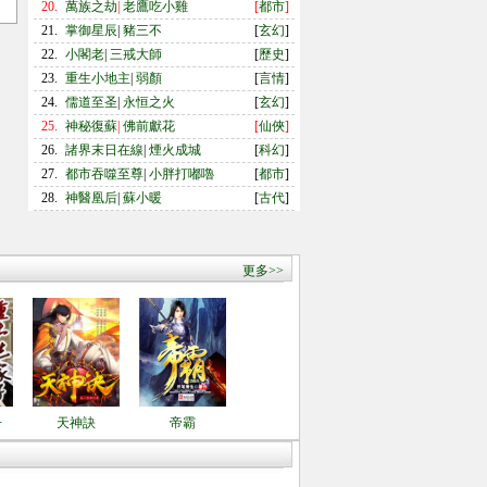
20.
萬族之劫
|
老鷹吃小雞
[
都市
]
21.
掌御星辰
|
豬三不
[
玄幻
]
22.
小閣老
|
三戒大師
[
歷史
]
23.
重生小地主
|
弱顏
[
言情
]
24.
儒道至圣
|
永恒之火
[
玄幻
]
25.
神秘復蘇
|
佛前獻花
[
仙俠
]
26.
諸界末日在線
|
煙火成城
[
科幻
]
27.
都市吞噬至尊
|
小胖打嘟嚕
[
都市
]
28.
神醫凰后
|
蘇小暖
[
古代
]
更多>>
子
天神訣
帝霸