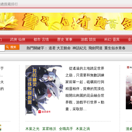
|
總搜藏排行
幻
武俠
·
仙俠
都市
·
言情
歷史
·
軍事
游戲
·
競技
科幻
·
靈異
全
熱門關鍵字：
道君
大王饒命
神話紀元
飛劍問道
重生似水青春
終于
從遙遠的土地踏足世界
..
之巔，只需要和無數訓練
，火
家前輩一起，砥礪前行與
樣的
精靈相伴，貧瘠的荒漠也
能開出絢麗的花朵融合世
界觀，游戲平行世界＋動
畫，采取部…
木葉之光
某霍格沃
全職高手
木葉之渦
漫