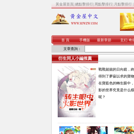
黃金屋首頁
|
總點擊排行
|
周點擊排行
|
月點擊排行
首 頁
手機版
最新章節
玄幻
·
奇
文章查詢：
衍生同人小編推薦
戰戰兢兢的日向鏡，
得到了夢寐以求的寶物.
在寶藍色的轉生眼中
影的世界究竟是什么
呢？