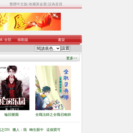
繁體中文版
|
收藏黃金屋
|
設為首頁
本
·
全部
移動版
書架
更多>>
輪回樂園
全職法師之全職召喚師
威之DN
獵人：我
轉生眼中
這個寶可