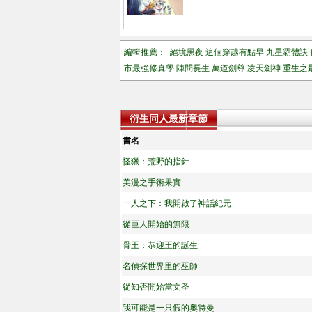
編輯推薦：
絕境黑夜
這個穿越有點早
九星霸體訣
市最強修真學
陣問長生
萬道劍尊
凌天劍神
重生之
衍生同人最新章節
書名
怪獵：荒野的指針
美漫之手術果實
一人之下：我開啟了神話紀元
從巨人開始的無限
骨王：恭迎王的誕生
名偵探世界里的巫師
從知否開始當文圣
我可能是一只假的奧特曼