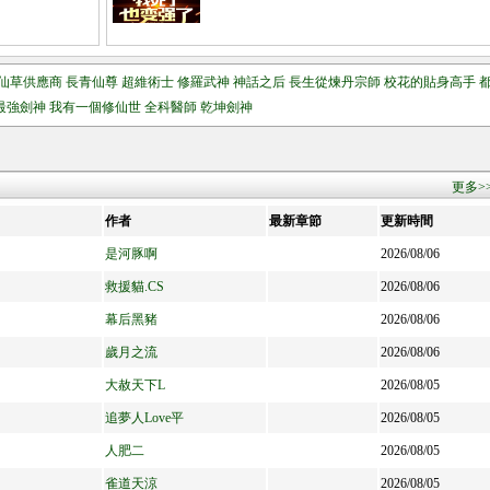
仙草供應商
長青仙尊
超維術士
修羅武神
神話之后
長生從煉丹宗師
校花的貼身高手
最強劍神
我有一個修仙世
全科醫師
乾坤劍神
更多>
作者
最新章節
更新時間
是河豚啊
2026/08/06
救援貓.CS
2026/08/06
幕后黑豬
2026/08/06
歲月之流
2026/08/06
大赦天下L
2026/08/05
追夢人Love平
2026/08/05
人肥二
2026/08/05
雀道天涼
2026/08/05