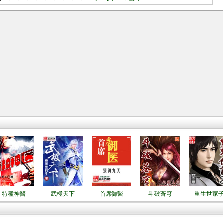
特種神醫
武極天下
首席御醫
斗破蒼穹
重生世家