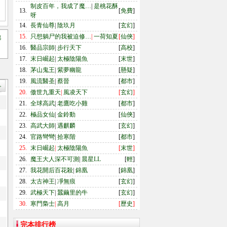
制皮百年，我成了魔…
|
是桃花酥
13.
[
免費
]
呀
14.
長青仙尊
|
陰玖月
[
玄幻
]
15.
只想躺尸的我被迫修…
|
一荷知夏
[
仙俠
]
都
16.
醫品宗師
|
步行天下
[
高校
]
17.
末日崛起
|
太極陰陽魚
[
末世
]
18.
茅山鬼王
|
紫夢幽龍
[
懸疑
]
19.
風流醫圣
|
蔡晉
[
都市
]
>
20.
傲世九重天
|
風凌天下
[
玄幻
]
21.
全球高武
|
老鷹吃小雞
[
都市
]
22.
極品女仙
|
金鈴動
[
仙俠
]
23.
高武大師
|
遇麒麟
[
玄幻
]
24.
官路彎彎
|
拾寒階
[
都市
]
25.
末日崛起
|
太極陰陽魚
[
末世
]
26.
魔王大人深不可測
|
晨星LL
[
輕
]
27.
我花開后百花殺
|
錦凰
[
錦凰
]
28.
太古神王
|
凈無痕
[
玄幻
]
29.
武極天下
|
蠶繭里的牛
[
玄幻
]
30.
寒門梟士
|
高月
[
歷史
]
完本排行榜