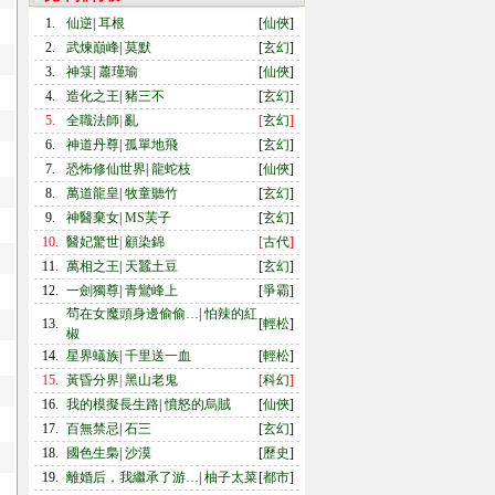
1.
仙逆
|
耳根
[
仙俠
]
2.
武煉巔峰
|
莫默
[
玄幻
]
3.
神箓
|
蕭瑾瑜
[
仙俠
]
4.
造化之王
|
豬三不
[
玄幻
]
5.
全職法師
|
亂
[
玄幻
]
6.
神道丹尊
|
孤單地飛
[
玄幻
]
7.
恐怖修仙世界
|
龍蛇枝
[
仙俠
]
8.
萬道龍皇
|
牧童聽竹
[
玄幻
]
9.
神醫棄女
|
MS芙子
[
玄幻
]
10.
醫妃驚世
|
顧染錦
[
古代
]
11.
萬相之王
|
天蠶土豆
[
玄幻
]
12.
一劍獨尊
|
青鸞峰上
[
爭霸
]
茍在女魔頭身邊偷偷…
|
怕辣的紅
13.
[
輕松
]
椒
14.
星界蟻族
|
千里送一血
[
輕松
]
15.
黃昏分界
|
黑山老鬼
[
科幻
]
16.
我的模擬長生路
|
憤怒的烏賊
[
仙俠
]
17.
百無禁忌
|
石三
[
玄幻
]
18.
國色生梟
|
沙漠
[
歷史
]
19.
離婚后，我繼承了游…
|
柚子太菜
[
都市
]