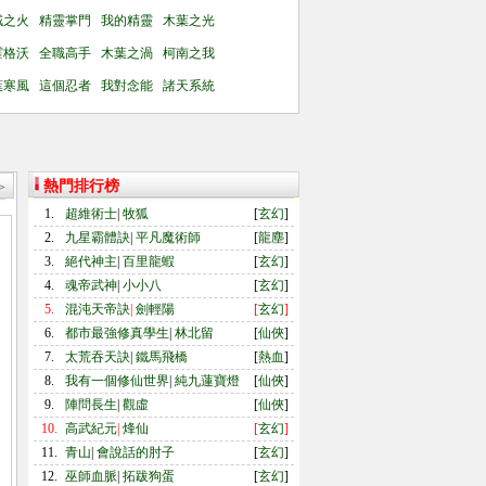
賊之火
精靈掌門
我的精靈
木葉之光
霍格沃
全職高手
木葉之渦
柯南之我
葉寒風
這個忍者
我對念能
諸天系統
熱門排行榜
>
1.
超維術士
|
牧狐
[
玄幻
]
2.
九星霸體訣
|
平凡魔術師
[
龍塵
]
3.
絕代神主
|
百里龍蝦
[
玄幻
]
4.
魂帝武神
|
小小八
[
玄幻
]
5.
混沌天帝訣
|
劍輕陽
[
玄幻
]
6.
都市最強修真學生
|
林北留
[
仙俠
]
7.
太荒吞天訣
|
鐵馬飛橋
[
熱血
]
8.
我有一個修仙世界
|
純九蓮寶燈
[
仙俠
]
9.
陣問長生
|
觀虛
[
仙俠
]
10.
高武紀元
|
烽仙
[
玄幻
]
11.
青山
|
會說話的肘子
[
玄幻
]
12.
巫師血脈
|
拓跋狗蛋
[
玄幻
]