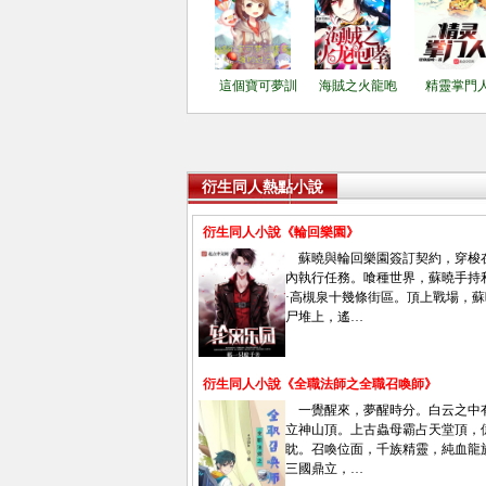
這個寶可夢訓
海賊之火龍咆
精靈掌門
衍生同人熱點小說
衍生同人小說《輪回樂園》
蘇曉與輪回樂園簽訂契約，穿梭
內執行任務。喰種世界，蘇曉手持
·高槻泉十幾條街區。頂上戰場，
尸堆上，遙…
衍生同人小說《全職法師之全職召喚師》
一覺醒來，夢醒時分。白云之中
立神山頂。上古蟲母霸占天堂頂，
眈。召喚位面，千族精靈，純血龍
三國鼎立，…