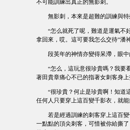
不可能訓練出真正的無影刺。
無影刺，本來是超難的訓練與特
“怎么就死了呢，難道是運氣不
拿回來，哎。這可要我怎么交待”潘
段英年的神情亦變得呆滯，眼中
“怎么，這玩意很珍貴嗎？我要
著田貴章痛心不已的指著女刺客身上
“很珍貴？何止是珍貴啊！知道
任何人只要穿上這百變千影衣，就能
若是經過訓練的刺客穿上這百變
一點點的頂尖刺客，可惜被你給撕了