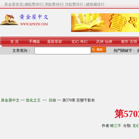
黃金屋首頁
|
總點擊排行
|
周點擊排行
|
月點擊排行
|
總搜藏排行
首 頁
手機版
最新章節
玄幻
·
奇幻
武俠
·
仙俠
都市
·
言情
文章查詢：
熱門關鍵字：
黃金屋中文
>>
造化之王
>>
目錄
>> 第570章 百變千影衣
第57
作者:
豬三不
分類:
玄