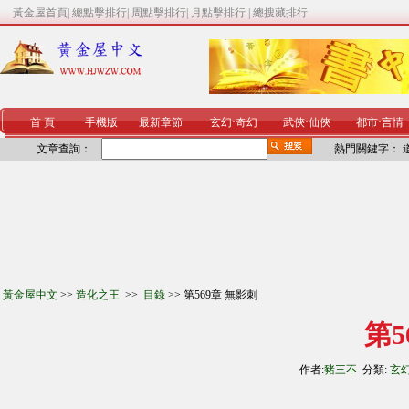
黃金屋首頁
|
總點擊排行
|
周點擊排行
|
月點擊排行
|
總搜藏排行
首 頁
手機版
最新章節
玄幻
·
奇幻
武俠
·
仙俠
都市
·
言情
文章查詢：
熱門關鍵字：
黃金屋中文
>>
造化之王
>>
目錄
>> 第569章 無影刺
第5
作者:
豬三不
分類:
玄