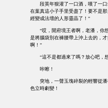
段英年狠灌了一口酒，嘆了一口
在葉真這小子手里受盡了！要不是那
經變成法壇的人形靈晶了！”
“哎，開府境王者啊，老潘，你
是將腦袋別在褲腰帶上沖上去的，才
啊！”
“這不是都過來了嗎？放心吧，
咔嚓！
突地，一聲玉塊碎裂的輕響從潘
色立時劇變！