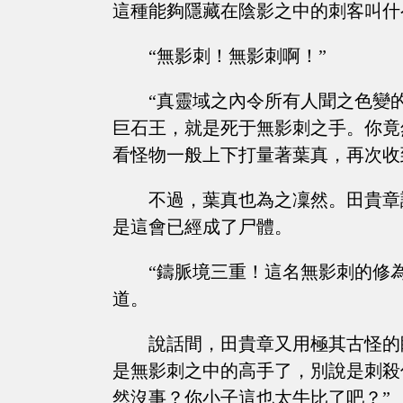
這種能夠隱藏在陰影之中的刺客叫什
“無影刺！無影刺啊！”
“真靈域之內令所有人聞之色變
巨石王，就是死于無影刺之手。你竟
看怪物一般上下打量著葉真，再次收
不過，葉真也為之凜然。田貴章
是這會已經成了尸體。
“鑄脈境三重！這名無影刺的修
道。
說話間，田貴章又用極其古怪的
是無影刺之中的高手了，別說是刺殺
然沒事？你小子這也太牛比了吧？”