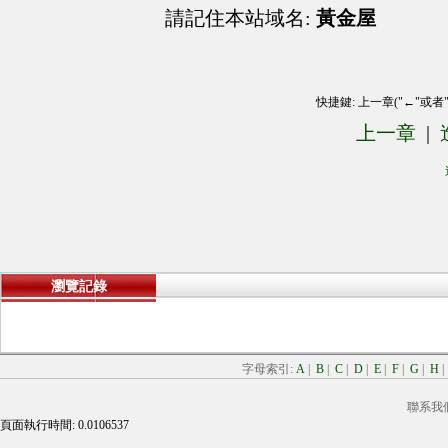
請記住本站域名:
黃金屋
快捷鍵: 上一章("←"或者
上一章
|
瀏覽記錄
字母索引:
A
|
B
|
C
|
D
|
E
|
F
|
G
|
H
聯系我
頁面執行時間: 0.0106537