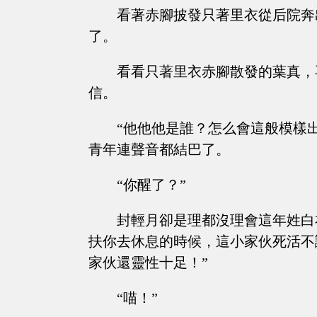
看著赤腳披發只著里衣從后院奔
了。
看看只著里衣赤腳散發的葉真，
信。
“他他他是誰？怎么會這般模樣
青年連聲音都結巴了。
“你醒了？”
封輕月卻是理都沒理會這年姓白
扶你去休息的時候，這小家伙死活不
家伙還靈性十足！”
“喵！”