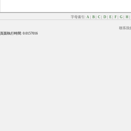
字母索引:
A
|
B
|
C
|
D
|
E
|
F
|
G
|
H
聯系我
頁面執行時間: 0.0157016