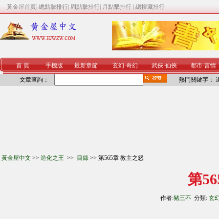
黃金屋首頁
|
總點擊排行
|
周點擊排行
|
月點擊排行
|
總搜藏排行
首 頁
手機版
最新章節
玄幻
·
奇幻
武俠
·
仙俠
都市
·
言情
文章查詢：
熱門關鍵字：
黃金屋中文
>>
造化之王
>>
目錄
>> 第565章 教主之怒
第5
作者:
豬三不
分類:
玄