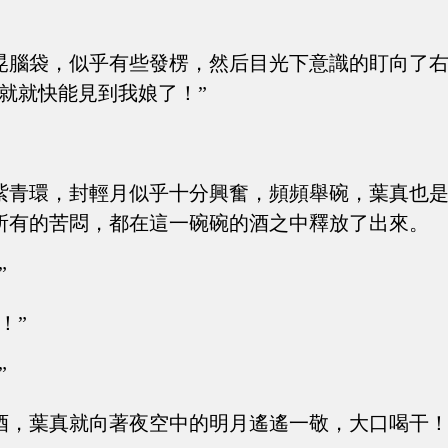
晃腦袋，似乎有些發楞，然后目光下意識的盯向了
就就快能見到我娘了！”
紫青環，封輕月似乎十分興奮，頻頻舉碗，葉真也
所有的苦悶，都在這一碗碗的酒之中釋放了出來。
”
！”
”
酒，葉真就向著夜空中的明月遙遙一敬，大口喝干