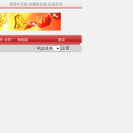
繁體中文版
|
收藏黃金屋
|
設為首頁
本
·
全部
移動版
書架