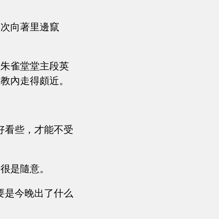
再次向著里邊竄
教朱雀堂堂主段英
在教內走得頗近。
好看些，才能不受
呼很是隨意。
要是今晚出了什么