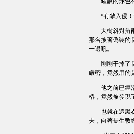
耀眼的赤色
“有敵入侵！
大樹斜對角
那名披著偽裝的
一邊吼。
剛剛干掉了
嚴密，竟然用的
他之前已經
樁，竟然被發現
也就在這黑
夫，向著長生教