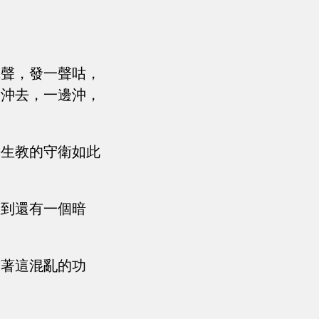
喊聲，發一聲咕，
部沖去，一邊沖，
長生教的守衛如此
想到還有一個暗
趁著這混亂的功