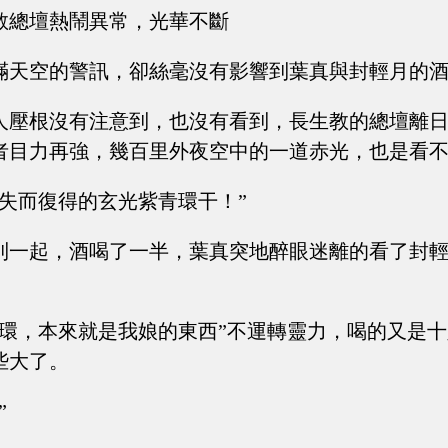
教總壇熱鬧異常，光華不斷
滿天空的警訊，卻絲毫沒有影響到葉真與封輕月的
人壓根沒有注意到，也沒有看到，長生教的總壇離
者目力再強，幾百里外夜空中的一道赤光，也是看
為失而復得的玄光紫青環干！”
到一起，酒喝了一半，葉真突地醉眼迷離的看了封輕
青環，本來就是我娘的東西”不運轉靈力，喝的又是
些大了。
”