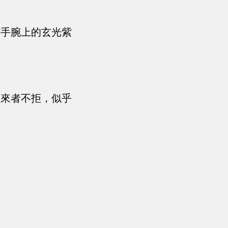
右手腕上的玄光紫
是來者不拒，似乎
！