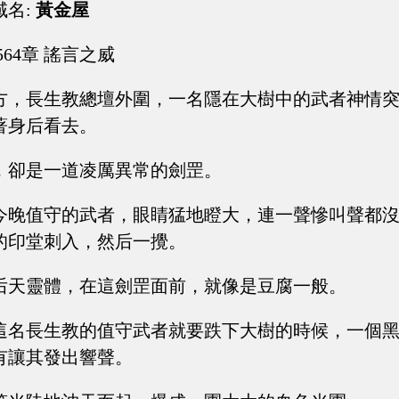
域名:
黃金屋
564章 謠言之威
方，長生教總壇外圍，一名隱在大樹中的武者神情
著身后看去。
，卻是一道凌厲異常的劍罡。
今晚值守的武者，眼睛猛地瞪大，連一聲慘叫聲都
的印堂刺入，然后一攪。
后天靈體，在這劍罡面前，就像是豆腐一般。
這名長生教的值守武者就要跌下大樹的時候，一個
有讓其發出響聲。