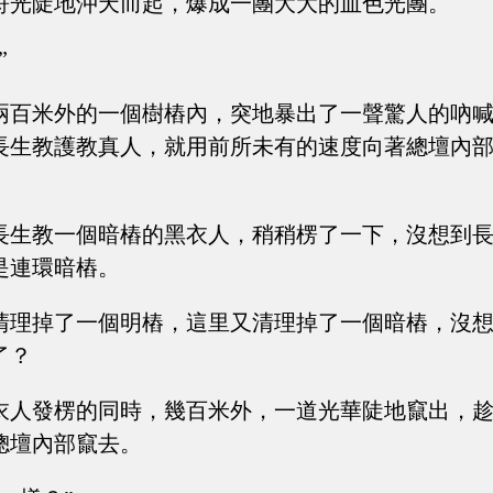
符光陡地沖天而起，爆成一團大大的血色光團。
”
兩百米外的一個樹樁內，突地暴出了一聲驚人的吶
長生教護教真人，就用前所未有的速度向著總壇內
長生教一個暗樁的黑衣人，稍稍楞了一下，沒想到
是連環暗樁。
清理掉了一個明樁，這里又清理掉了一個暗樁，沒
了？
衣人發楞的同時，幾百米外，一道光華陡地竄出，
總壇內部竄去。