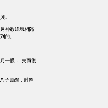
酒興。
日月神教總壇相隔
不到的。
月一眼，“失而復
十八子靈釀，封輕