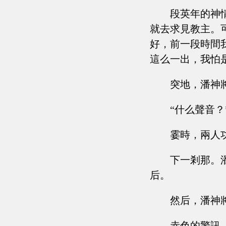
段英年的神
就去求見教主。
好，前一段時間
這么一出，我怕是
突地，潘神
“什么聲音？
霎時，兩人
下一剎那。
后。
然后，潘神
赤色的警訊