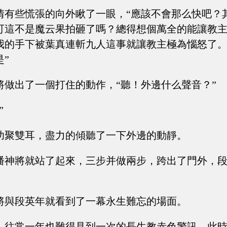
情有些慌張的向外瞅了一眼，“應該不會那么快吧？
可這不是魔云果拍砸了嗎？總得想個萬全的能讓教
我的手下被葉真連斬九人這事就讓教主極為惱怒了
”
將做出了一個打住的動作，“聽！外邊什么聲音？”
”
功聚雙耳，盡力的傾聽了一下外邊的動靜。
潘神將就站了起來，三步并做兩步，跨出了門外，
將與段英年就看到了一幕永生難忘的場面。
。往常一年也難得見到一次的長生教赤色警訊，此