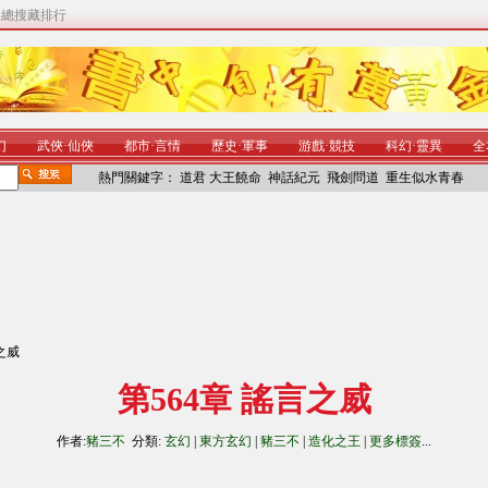
|
總搜藏排行
幻
武俠
·
仙俠
都市
·
言情
歷史
·
軍事
游戲
·
競技
科幻
·
靈異
全
熱門關鍵字：
道君
大王饒命
神話紀元
飛劍問道
重生似水青春
言之威
第564章 謠言之威
作者:
豬三不
分類:
玄幻
|
東方玄幻
|
豬三不
|
造化之王
|
更多標簽
...