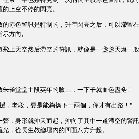
壇的上空不停的閃亮。
教的赤色警訊是特制的，升空閃亮之后，可以滯留
指示方向。
道飛上天空然后滯空的符訊，就像是一盞盞天燈一
教朱雀堂堂主段英年的臉上，一下子就血色盡褪！
支援，老段，要是能夠擒下一兩個，你才有出路！”
一聲，身形就沖天而起，沖向了其中一道滯空的警
流光，從長生教總壇內的四面八方升起。