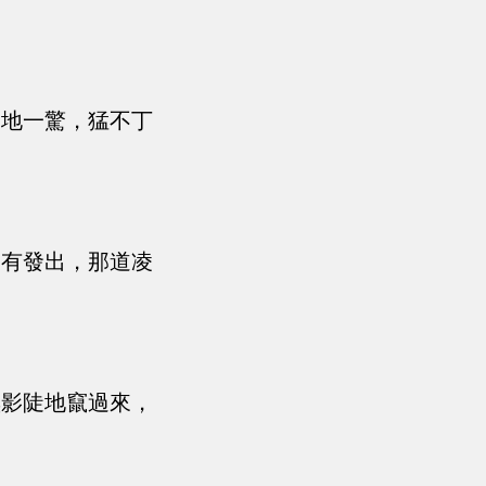
突地一驚，猛不丁
沒有發出，那道凌
黑影陡地竄過來，