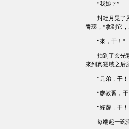
“我娘？”
封輕月晃了
青環，“拿到它，
“來，干！”
拍到了玄光
來到真靈域之后
“兄弟，干！
“廖教習，干
“綠蘿，干！
每端起一碗