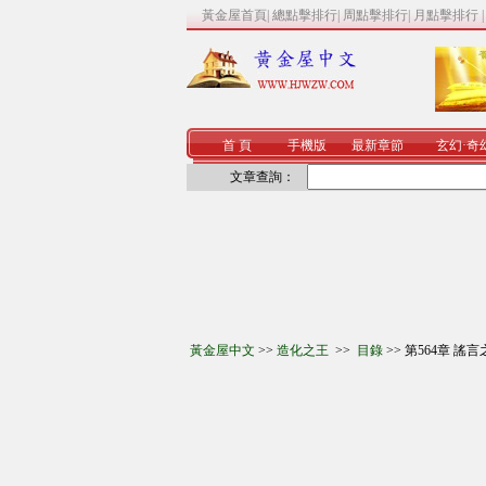
黃金屋首頁
|
總點擊排行
|
周點擊排行
|
月點擊排行
首 頁
手機版
最新章節
玄幻
·
奇
文章查詢：
黃金屋中文
>>
造化之王
>>
目錄
>> 第564章 謠