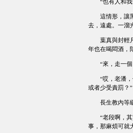
“也有人和我
這情形，讓
去，遠處。一溜
葉真與封輕
年也在喝悶酒，
“來，走一個
“哎，老潘
或者少受責罰？”
長生教內等
“老段啊，
事，那麻煩可就