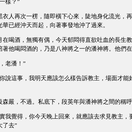
一樣？”
黑衣人再次一楞，隨即橫下心來，陡地身化流光，
光華已經沖天而起，向著事發地沖了過來。
月在喝酒，無獨有偶，今天郁悶得直欲吐血的長生
陪著他喝悶酒的，乃是八神將之一的潘神將。他們
，老潘！”
，你說這事，我明天應該怎么樣告訴教主，場面才能
級森嚴，不過。私底下，段英年與潘神將之間的稱
其實我覺得，你今天晚上回來，就應該去求見教主，
大了去”