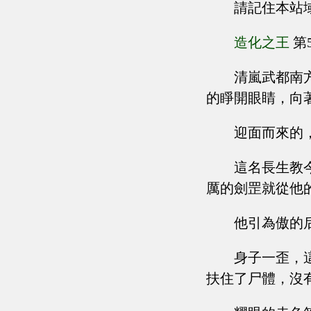
請記住本站
造化之王
第
清嵐武都南
的睜開眼睛，向
迎面而來的
這名長生教
厲的劍罡就從他
他引為傲的
身子一歪，
扶住了尸體，沒