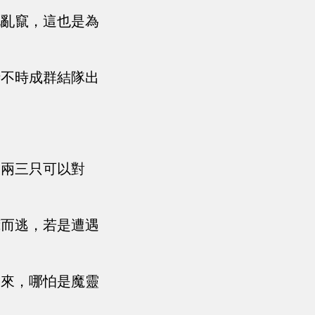
地亂竄，這也是為
時不時成群結隊出
。
，兩三只可以對
荒而逃，若是遭遇
擒來，哪怕是魔靈