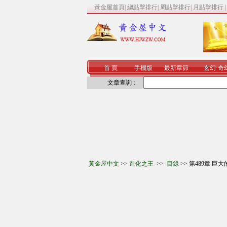
黃金屋首頁
|
總點擊排行
|
周點擊排行
|
月點擊排行
首 頁
手機版
最新章節
玄幻
·
奇
文章查詢：
黃金屋中文
>>
造化之王
>>
目錄
>> 第489章 巨