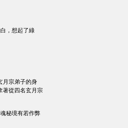
飛白，想起了綠
玄月宗弟子的身
拿著從四名玄月宗
魔魂秘境有若作弊