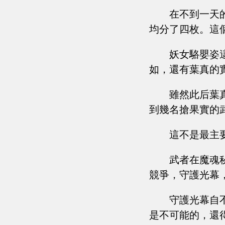
在不到一天
均分了四枚。這
妖女駱嬰姿
如，還有葉真的
雖然此后葉
到幾名搶果實的
這不是最主
武者在魔魂
競爭，守護光幕
守護光幕自
是不可能的，還