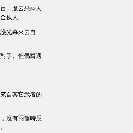
上百。魔云果兩人
佳合伙人！
守護光幕來去自
的對手。但偶爾遇
。
是來自其它武者的
幕，沒有兩個時辰
過。