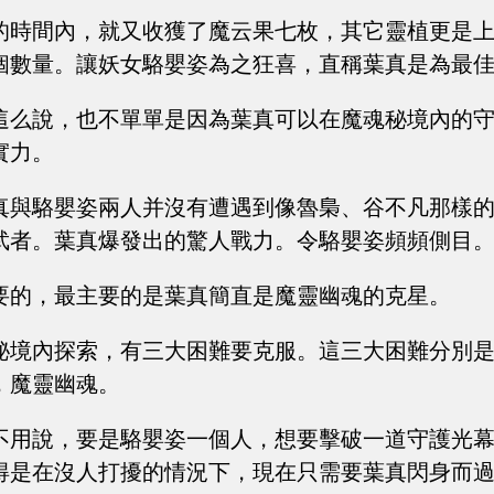
的時間內，就又收獲了魔云果七枚，其它靈植更是
個數量。讓妖女駱嬰姿為之狂喜，直稱葉真是為最
這么說，也不單單是因為葉真可以在魔魂秘境內的
實力。
真與駱嬰姿兩人并沒有遭遇到像魯梟、谷不凡那樣
武者。葉真爆發出的驚人戰力。令駱嬰姿頻頻側目
要的，最主要的是葉真簡直是魔靈幽魂的克星。
秘境內探索，有三大困難要克服。這三大困難分別
，魔靈幽魂。
不用說，要是駱嬰姿一個人，想要擊破一道守護光
得是在沒人打擾的情況下，現在只需要葉真閃身而