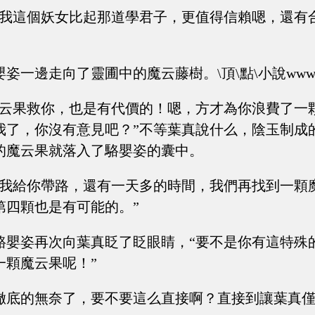
，我這個妖女比起那道學君子，更值得信賴嗯，還有
一邊走向了靈圃中的魔云藤樹。\頂\點\小說www.(23)
魔云果救你，也是有代價的！嗯，方才為你浪費了一
我了，你沒有意見吧？”不等葉真說什么，陰玉制成
的魔云果就落入了駱嬰姿的囊中。
有我給你帶路，還有一天多的時間，我們再找到一顆
第四顆也是有可能的。”
駱嬰姿再次向葉真眨了眨眼睛，“要不是你有這特殊
一顆魔云果呢！”
徹底的無奈了，要不要這么直接啊？直接到讓葉真