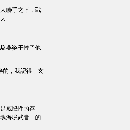
個人聯手之下，戰
二人。
與駱嬰姿干掉了他
伴的，我記得，玄
都是威懾性的存
域魂海境武者干的