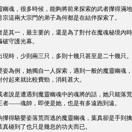
靈幽魂，很多時候，能夠將前來探索的武者攆得滿
月宗這兩大宗門的弟子為何都是在結伴探索了。
者是其一，最主要的，還是為了對付在魔魂秘境內
轟破守護光幕。
出現時，少則兩三只，多則十幾只甚至是二十幾只
嬰姿為例，她獨自一人探索，遇到一般的魔靈幽魂
對付起來就比較費勁，消耗甚大。
或者說是遭遇到魔靈幽魂中的魂將的話，她只能落
王者——魂帥，即便是她，也是有多遠跑到遠。
夠攆得駱嬰姿落荒而逃的魔靈幽魂，葉真卻是手到
葉真碰到了也只是幾息的功夫而已。