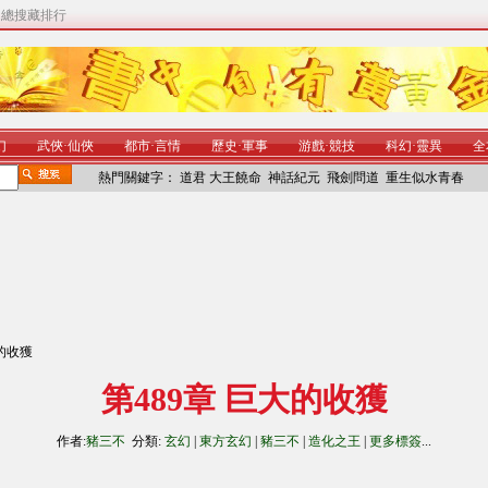
|
總搜藏排行
幻
武俠
·
仙俠
都市
·
言情
歷史
·
軍事
游戲
·
競技
科幻
·
靈異
全
熱門關鍵字：
道君
大王饒命
神話紀元
飛劍問道
重生似水青春
大的收獲
第489章 巨大的收獲
作者:
豬三不
分類:
玄幻
|
東方玄幻
|
豬三不
|
造化之王
|
更多標簽
...