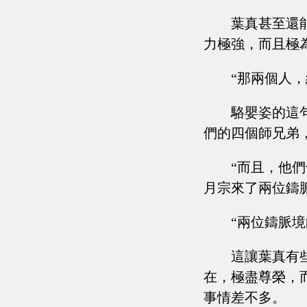
葉真甚至還
力極強，而且極
“那兩個人
駱嬰姿的這
們的四個師兄弟
“而且，他
月宗來了兩位鑄
“兩位鑄脈境
這讓葉真有
在，極盡尊榮，
事情差不多。