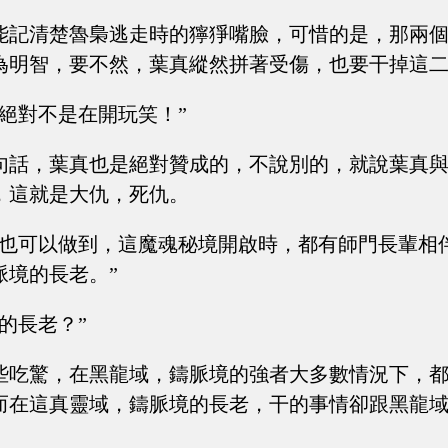
能記清楚魯梟逃走時的獰猙嘴臉，可惜的是，那兩
為明智，要不然，葉真縱然拼著受傷，也要干掉這
，絕對不是在開玩笑！”
句話，葉真也是絕對贊成的，不說別的，就說葉真
，這就是大仇，死仇。
們也可以做到，這魔魂秘境開啟時，都有師門長輩相
脈境的長老。”
的長老？”
些吃驚，在黑龍域，鑄脈境的強者大多數情況下，
而在這真靈域，鑄脈境的長老，干的事情卻跟黑龍