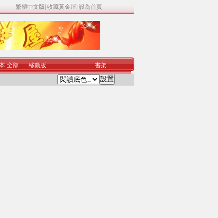
繁體中文版
|
收藏黃金屋
|
設為首頁
本
·
全部
移動版
書架