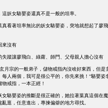
，這妖女駱嬰姿還真不是一般的坦率。
葉真看著坦率無比的妖女駱嬰姿，突地就想起了廖
。
回來沒有
的失蹤讓廖飛白、綠蘿、師門、父母親人擔心沒有
是玄月宗的一般弟子，儲物戒指內沒啥好東西，但是
。每人兩個，我可是很公平的，你先來挑！”駱嬰姿
儲物戒指，一本正經！
妖女駱嬰姿的推斷是很正確的，她拉著葉真這個在
處亂逛，任意進出，專揀偏僻的地方尋找。