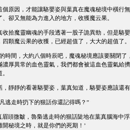
這個原因，才能讓駱嬰姿與葉真在魔魂秘境中橫行
了、卻又無能為力進入的地方，收獲魔云果。
真收拾魔靈幽魂的手段透著一股子詭異勁，但是駱
，四顆魔云果的收獲，已經超值了，大大的超值了
天的時間，大約八個時辰吧，魔魂秘境應該要關閉了
滿濃厚異常的血色靈氣，我們都會被這血色靈氣給擠
道。
話，靜靜的看著駱嬰姿，葉真知道，駱嬰姿應該還
不凡逃走時扔下的狠話你還記得嗎？”
葉真眉頭微皺，魯梟逃走時的狠話陡地在葉真腦海中浮
離開秘境之時，就是你們的死期！’