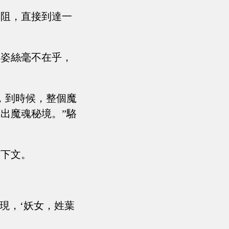
無阻，直接到達一
嬰姿絲毫不在乎，
。
，到時候，整個魔
出魔魂秘境。”駱
有下文。
現，‘妖女，姓葉