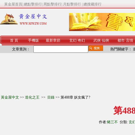
黃金屋首頁
|
總點擊排行
|
周點擊排行
|
月點擊排行
|
總搜藏排行
首 頁
手機版
最新章節
玄幻
·
奇幻
武俠
·
仙俠
都市
·
言情
文章查詢：
熱門關鍵字：
黃金屋中文
>>
造化之王
>>
目錄
>> 第488章 妖女瘋了?
第48
作者:
豬三不
分類:
玄