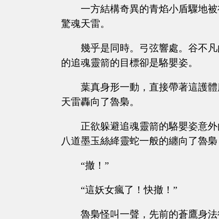
一方結構奇異的青焰小盾驟地被
驚魂天雷。
幾乎是同時。弓弦響處。谷不凡
的追魂靈箭的目標卻是駱嬰姿。
葉真身形一動，直接帶著這護體
天雷轟向了魯梟。
正欲躲避追魂靈箭的駱嬰姿意外
八道墨玉絲絳靈蛇一般的纏向了魯梟
“撤！”
“這妖女瘋了！快撤！”
魯梟怪叫一聲，先前的蒼鷹身法