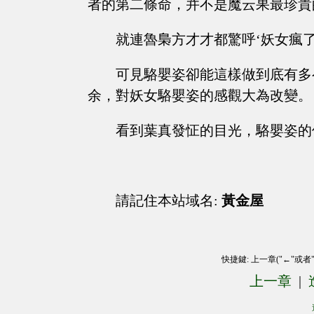
者的第二條命，并不是魔云果最珍貴
就連魯梟方才才都驚呼‘妖女瘋了
可見駱嬰姿卻能這樣做到底有多
余，對妖女駱嬰姿的感觀大為改變。
看到葉真發怔的目光，駱嬰姿的
請記住本站域名:
黃金屋
快捷鍵: 上一章("←"或者
上一章
|