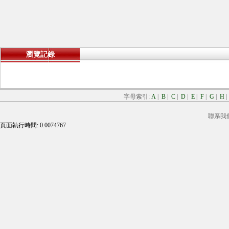
瀏覽記錄
字母索引:
A
|
B
|
C
|
D
|
E
|
F
|
G
|
H
聯系我
頁面執行時間: 0.0074767