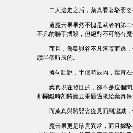
二人逃走之后，葉真看著駱嬰姿
這魔云果果然不愧是武者的第二
不凡的聯手搏殺，但絕對不可能有魔
而且，魯梟與谷不凡落荒而逃，
續半個時辰的。
換句話說，半個時辰內，葉真在
葉真現在發怔的，卻不是這個問
那關鍵時刻將魔云果砸過來給葉真保
而葉真與駱嬰姿從見面到認識，
魔云果更是珍貴異常，而且據駱