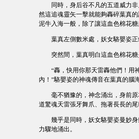
同時，身后谷不凡的五道威力非
然這追魂靈矢一擊就能夠轟碎葉真的
泥牛入海一般，除了讓這血色棉花糖
葉真左側數米處，妖女駱嬰姿正
突然間，葉真明白這血色棉花糖
“轟，快用你那天雷轟他們！用
內！”駱嬰姿的神魂傳音在葉真的腦
毫不猶豫的，神念涌出，身前原
道驚魂天雷張牙舞爪、拖著長長的尾
幾乎是同時，妖女駱嬰姿曼妙身
力驟地涌出。