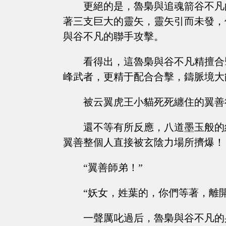
更絕的是，魯梟與追魂箭谷不凡
著三支巨大的靈矢，靈矢引而未發，
與谷不凡的聯手攻擊。
看得出，這魯梟與谷不凡精擅合
峰武者，更精于配合合擊，鑄脈境大
被云翼虎王小貓死死纏住的翼善
還不等有所反應，八道墨玉般的
翼善整個人直接被玄陰力場所擠爆！
“翼善師弟！”
“妖女，姓葉的，你們等著，離
一聲厲叱過后，魯梟與谷不凡的