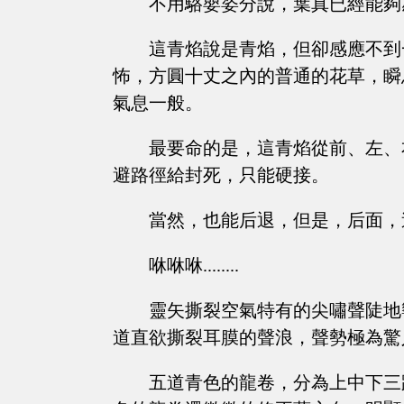
不用駱嬰姿分說，葉真已經能夠
這青焰說是青焰，但卻感應不到
怖，方圓十丈之內的普通的花草，瞬
氣息一般。
最要命的是，這青焰從前、左、
避路徑給封死，只能硬接。
當然，也能后退，但是，后面，
咻咻咻........
靈矢撕裂空氣特有的尖嘯聲陡地
道直欲撕裂耳膜的聲浪，聲勢極為驚
五道青色的龍卷，分為上中下三