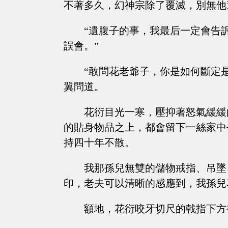
不著多久，幻神宗除了覆滅，別無他
“遺腹子的事，我最后一定會告
誤會。”
“敢問花老爺子，你是如何斷定
翼問道。
花衍目光一寒，壓抑著怒氣緩緩
的貼身物品之上，都會留下一絲家中
持四十年不散。
我那孫兒無雙的儲物戒指、吊墜
印，老夫可以清晰的感應到，我孫兒
額地，花衍咬牙切尺的戟指下方