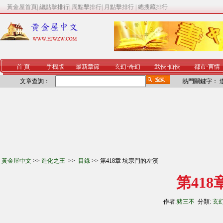
黃金屋首頁
|
總點擊排行
|
周點擊排行
|
月點擊排行
|
總搜藏排行
首 頁
手機版
最新章節
玄幻
·
奇幻
武俠
·
仙俠
都市
·
言情
文章查詢：
熱門關鍵字：
黃金屋中文
>>
造化之王
>>
目錄
>> 第418章 坑宗門的左濱
第41
作者:
豬三不
分類:
玄