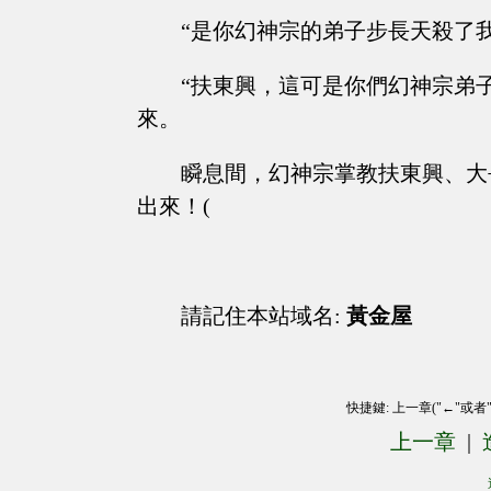
“是你幻神宗的弟子步長天殺了
“扶東興，這可是你們幻神宗弟
來。
瞬息間，幻神宗掌教扶東興、大
出來！(
請記住本站域名:
黃金屋
快捷鍵: 上一章("←"或者
上一章
|