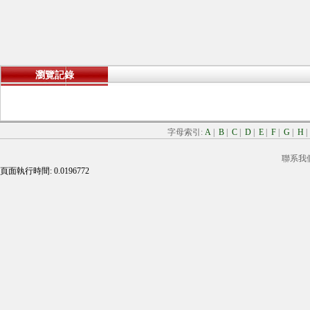
瀏覽記錄
字母索引:
A
|
B
|
C
|
D
|
E
|
F
|
G
|
H
聯系我
頁面執行時間: 0.0196772