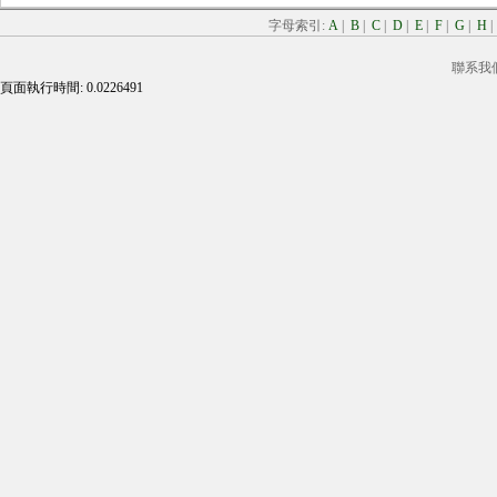
字母索引:
A
|
B
|
C
|
D
|
E
|
F
|
G
|
H
聯系我
頁面執行時間: 0.0226491