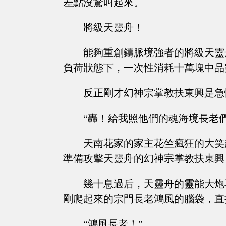
差點沒驚叫起來。
將級天靈舟！
能夠重創鑄脈境強者的將級天靈
負荷狀態下，一次性消耗十萬塊中品
反正剛才幻神宗掌教扶東興是急
“轟！給我照他們的魂海境長老
天南花家的家主花竺瘋狂的大笑
準備攻擊天靈舟的幻神宗掌教扶東興
幾十息過后，天靈舟的靈能大炮
剛爬起來的宗門長老鴻風的腦袋，直
“鴻風長老！”