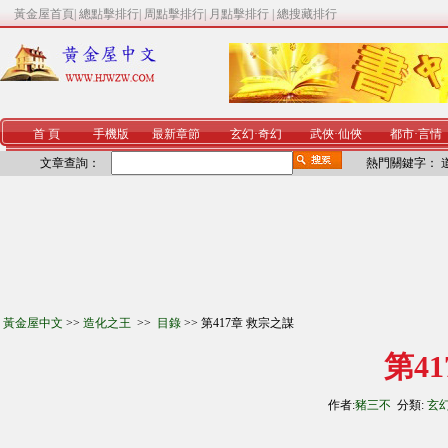
黃金屋首頁
|
總點擊排行
|
周點擊排行
|
月點擊排行
|
總搜藏排行
首 頁
手機版
最新章節
玄幻
·
奇幻
武俠
·
仙俠
都市
·
言情
文章查詢：
熱門關鍵字：
黃金屋中文
>>
造化之王
>>
目錄
>> 第417章 救宗之謀
第4
作者:
豬三不
分類:
玄