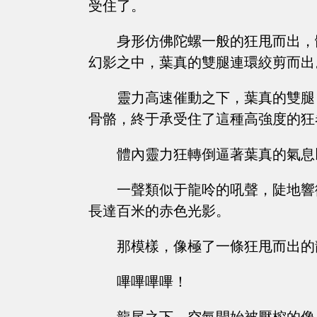
受住了。
身形仿佛陀螺一般的狂甩而出，
幻影之中，葉真的雙腿連環絞剪而出
靈力高速催動之下，葉真的雙腿
骨骼，終于承受住了這種高強度的狂
體內靈力狂轉倒逼著葉真的氣息
一聲類似于龍呤的吼聲，陡地響
長達百米的赤色光影。
那模樣，像極了一條狂甩而出的
嗶嗶嗶嗶！