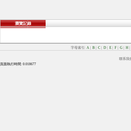
瀏覽記錄
字母索引:
A
|
B
|
C
|
D
|
E
|
F
|
G
|
H
聯系我
頁面執行時間: 0.018677