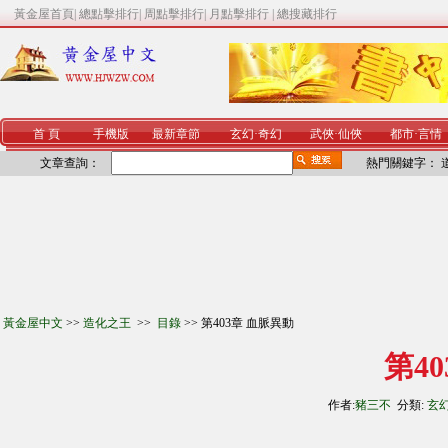
黃金屋首頁
|
總點擊排行
|
周點擊排行
|
月點擊排行
|
總搜藏排行
首 頁
手機版
最新章節
玄幻
·
奇幻
武俠
·
仙俠
都市
·
言情
文章查詢：
熱門關鍵字：
黃金屋中文
>>
造化之王
>>
目錄
>> 第403章 血脈異動
第4
作者:
豬三不
分類:
玄