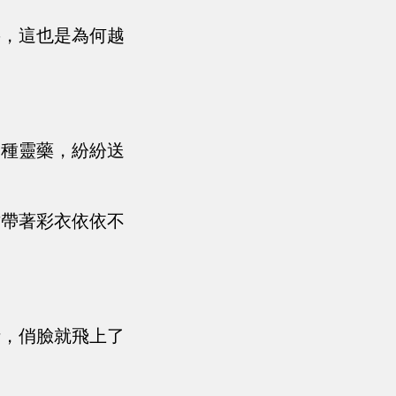
要，這也是為何越
各種靈藥，紛紛送
才帶著彩衣依依不
話，俏臉就飛上了