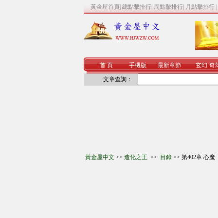
黃金屋首頁
|
總點擊排行
|
周點擊排行
|
月點擊排行
首 頁
手機版
最新章節
玄幻
·
奇
文章查詢：
黃金屋中文
>>
造化之王
>>
目錄
>> 第402章 心魔