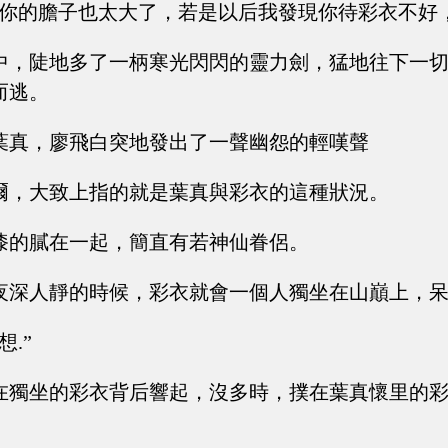
，你的膽子也太大了，若是以后我發現你待彩衣不好
中，陡地多了一柄寒光閃閃的靈力劍，猛地往下一
而逃。
葉真，廖飛白突地發出了一聲幽怨的輕嘆聲
爾，大致上指的就是葉真與彩衣的這種狀況。
漆的膩在一起，簡直有若神仙眷侶。
夜深人靜的時候，彩衣就會一個人獨坐在山巔上，
想.”
在獨坐的彩衣背后響起，沒多時，撲在葉真懷里的