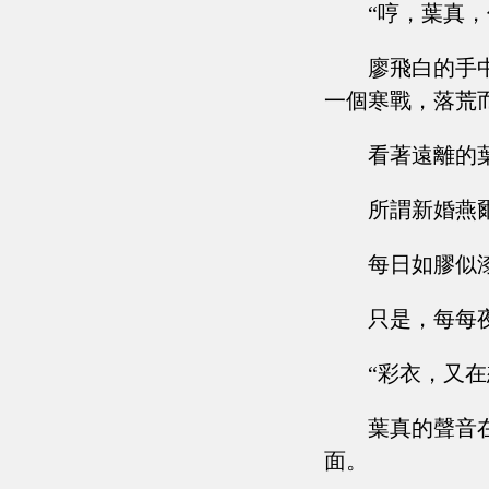
“哼，葉真
廖飛白的手
一個寒戰，落荒
看著遠離的
所謂新婚燕
每日如膠似
只是，每每
“彩衣，又在
葉真的聲音
面。