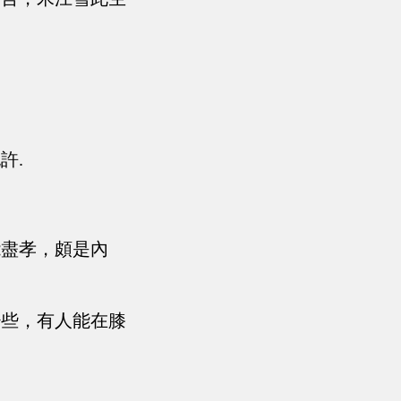
許.
能盡孝，頗是內
少些，有人能在膝