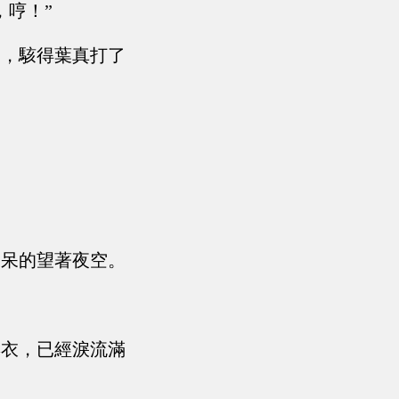
，哼！”
切，駭得葉真打了
呆呆的望著夜空。
彩衣，已經淚流滿