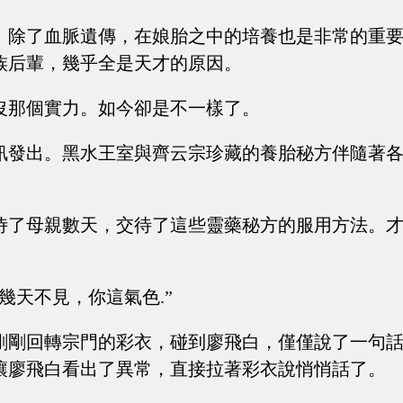
。除了血脈遺傳，在娘胎之中的培養也是非常的重
族后輩，幾乎全是天才的原因。
沒那個實力。如今卻是不一樣了。
訊發出。黑水王室與齊云宗珍藏的養胎秘方伴隨著
侍了母親數天，交待了這些靈藥秘方的服用方法。
幾天不見，你這氣色.”
剛剛回轉宗門的彩衣，碰到廖飛白，僅僅說了一句
讓廖飛白看出了異常，直接拉著彩衣說悄悄話了。