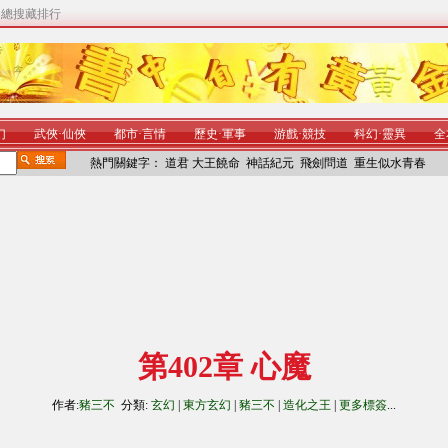
|
總搜藏排行
幻
武俠
·
仙俠
都市
·
言情
歷史
·
軍事
游戲
·
競技
科幻
·
靈異
全
熱門關鍵字：
道君
大王饒命
神話紀元
飛劍問道
重生似水青春
第402章 心魔
作者:
豬三不
分類:
玄幻
|
東方玄幻
|
豬三不
|
造化之王
|
更多標簽
...