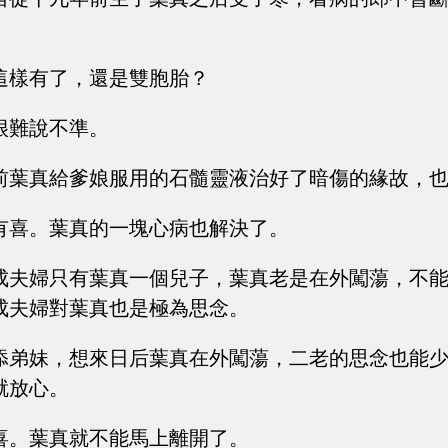
這樣有了，還是雙胞胎？
很難說不準。
前葉真給爹娘服用的石髓靈液治好了暗傷的緣故，也
有喜。葉真的一塊心病也解決了。
成夫婦只有葉真一個兒子，葉真老是在外闖蕩，不
成夫婦對葉真也是極為思念。
添弟妹，想來日后葉真在外闖蕩，二老的思念也能
就放心。
喜。葉真就不能馬上離開了。