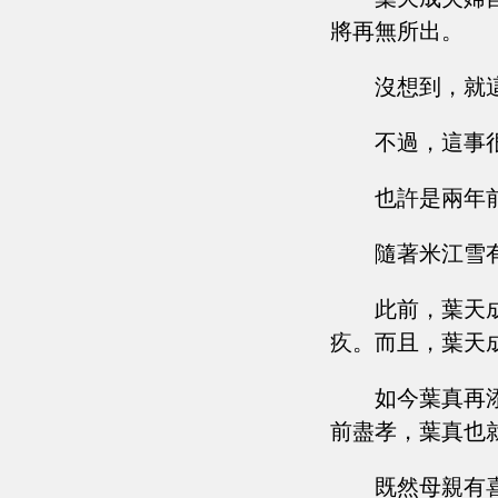
將再無所出。
沒想到，就
不過，這事
也許是兩年
隨著米江雪
此前，葉天
疚。而且，葉天
如今葉真再
前盡孝，葉真也
既然母親有