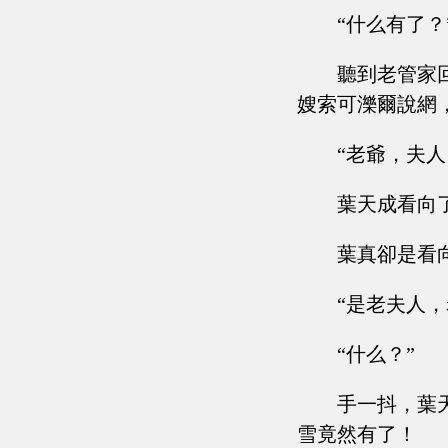
“什么有了？
聽到老管家
嫂索可濼爾說網
“老爺，夫人
葉天成看向
葉真卻是看
“是老夫人，
“什么？”
手一抖，葉
雪竟然有了！