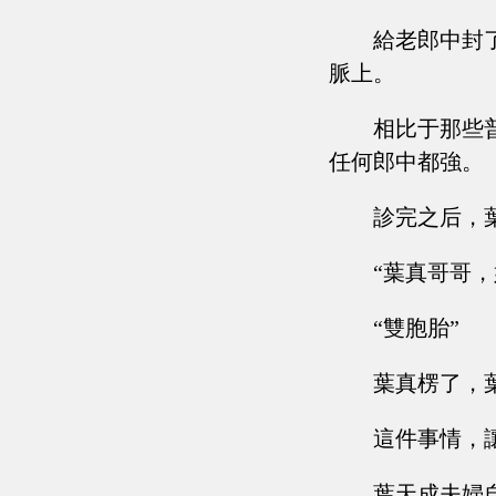
給老郎中封
脈上。
相比于那些
任何郎中都強。
診完之后，
“葉真哥哥，
“雙胞胎”
葉真楞了，
這件事情，
葉天成夫婦