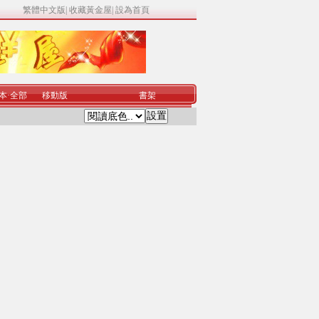
繁體中文版
|
收藏黃金屋
|
設為首頁
本
·
全部
移動版
書架