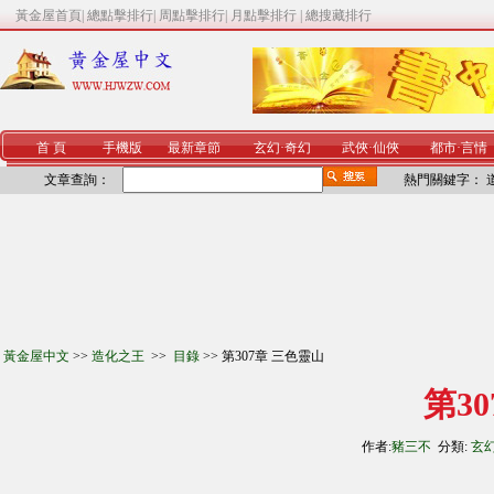
黃金屋首頁
|
總點擊排行
|
周點擊排行
|
月點擊排行
|
總搜藏排行
首 頁
手機版
最新章節
玄幻
·
奇幻
武俠
·
仙俠
都市
·
言情
文章查詢：
熱門關鍵字：
黃金屋中文
>>
造化之王
>>
目錄
>> 第307章 三色靈山
第3
作者:
豬三不
分類:
玄