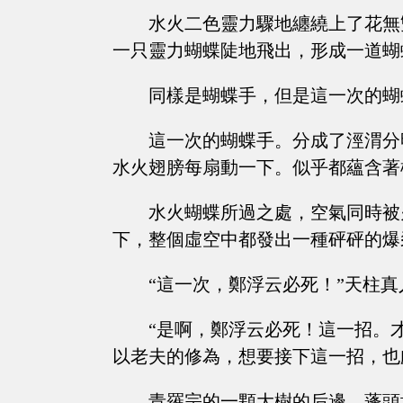
水火二色靈力驟地纏繞上了花無
一只靈力蝴蝶陡地飛出，形成一道蝴
同樣是蝴蝶手，但是這一次的蝴
這一次的蝴蝶手。分成了涇渭分
水火翅膀每扇動一下。似乎都蘊含著
水火蝴蝶所過之處，空氣同時被
下，整個虛空中都發出一種砰砰的爆
“這一次，鄭浮云必死！”天柱
“是啊，鄭浮云必死！這一招。
以老夫的修為，想要接下這一招，也
青羅宗的一顆大樹的后邊，蓬頭