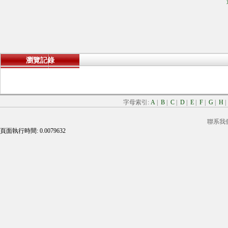
瀏覽記錄
字母索引:
A
|
B
|
C
|
D
|
E
|
F
|
G
|
H
聯系我
頁面執行時間: 0.0079632