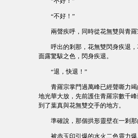
“不好！”
“不好！”
兩聲疾呼，同時從花無雙與青羅
呼出的剎那，花無雙閃身疾退，
面露驚駭之色，閃身疾退。
“退，快退！”
青羅宗掌門過萬峰已經聲嘶力竭
地光華大放，先前護住青羅宗數千峰
到了葉真與花無雙交手的地方。
準確說，那個拱形靈壁在一剎那
被赤玉印引爆的水火二色靈力爆