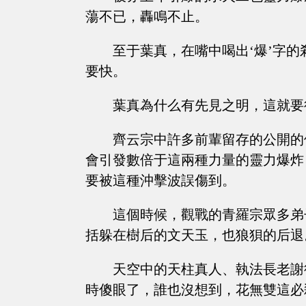
蕩不已，轟鳴不止。
至于葉真，在嘴中喝出‘爆’字
要快。
葉真為什么有先見之明，這就要
齊云宗中許多前輩留存的公開的
會引發數倍于這兩種力量的靈力爆炸
要被這種沖擊波誤傷到。
這個時候，觀戰的青羅宗眾多弟
括躲在樹后的文天玉，也狼狽的后退
天空中的天柱真人、執法長老謝
時傻眼了，誰也沒想到，花無雙這必