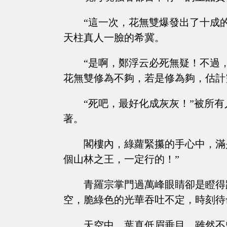
“這一次，花無雙爆發出了十成
天柱真人一臉的希冀。
“是啊，鄭浮云必死無疑！不過
花無雙修為不夠，若是修為夠，估計
“死吧，最好化成灰灰！”被所
著。
閣樓內，綠蘿緊攥的手心中，滿
個山林之王，一定行的！”
青羅宗掌門過萬峰眼睛卻是瞪得
空，脆綠色的光華吞吐不定，時刻待
天空中，葉真低眉垂目，雖然不