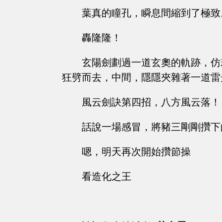
葉真的瞳孔，瞬息間縮到了極致
轟隆隆！
玄陽劍劃過一道玄奧的軌跡，仿
狂劈而去，中間，隱隱夾雜著一道雷
風云劍訣第四招，八方風云落！
話說一場感冒，將豬三剛剛攢下
嗯，明天再次開始攢節操
看造化之王