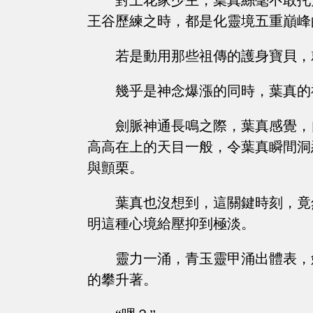
對上花家少主，葉真絲毫不敢托
王谷歷練之時，都是化靈境五重巔峰
若是動用那些祖傳的護身寶貝，
幾乎是神念爆漲的同時，葉真的
劍脈神通長鳴之際，葉真感覺，
高高在上的天目一般，令葉真瞬間洞
與顫栗。
葉真也沒想到，這關鍵時刻，竟
明這種心境給壓抑到極淡。
靈力一涌，青玉靈甲涌出體表，
的攀升著。