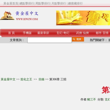
黃金屋首頁
|
總點擊排行
|
周點擊排行
|
月點擊排行
|
總搜藏排行
首 頁
手機版
最新章節
玄幻
·
奇幻
武俠
·
仙俠
都市
·
言情
文章查詢：
熱門關鍵字：
黃金屋中文
>>
造化之王
>>
目錄
>> 第306章 三招
第
作者:
豬三不
分類:
玄