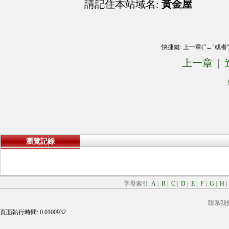
請記住本站域名:
黃金屋
快捷鍵: 上一章("←"或者
上一章
|
瀏覽記錄
字母索引:
A
|
B
|
C
|
D
|
E
|
F
|
G
|
H
聯系我
頁面執行時間: 0.0100932