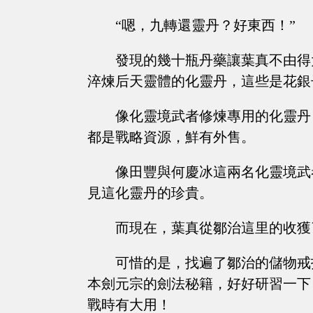
“嗯，九轉還靈丹？好東西！”
發現的幾十瓶丹藥讓葉真不由得
淬煉后天靈體的化靈丹，這些是花銀
像化靈境武者修煉專用的化靈丹
都是戰略資源，鮮有外售。
像田豐與何慶冰這兩名化靈境武
見這化靈丹的珍貴。
而現在，葉真從鄒治這里的收獲
可惜的是，找遍了鄒治的儲物戒
本劍元宗的劍法秘籍，好好研習一下
戰時有大用！