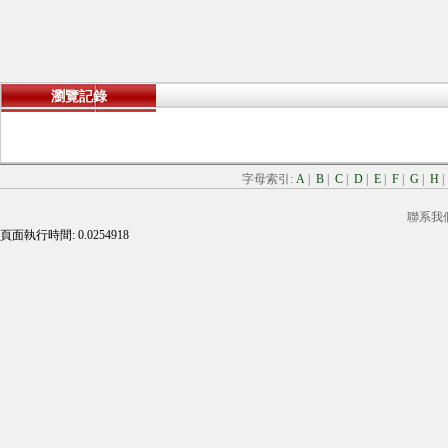
瀏覽記錄
字母索引:
A
|
B
|
C
|
D
|
E
|
F
|
G
|
H
聯系我
頁面執行時間: 0.0254918