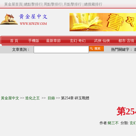
黃金屋首頁
|
總點擊排行
|
周點擊排行
|
月點擊排行
|
總搜藏排行
首 頁
手機版
最新章節
玄幻
·
奇幻
武俠
·
仙俠
都市
·
言情
文章查詢：
熱門關鍵字：
黃金屋中文
>>
造化之王
>>
目錄
>> 第254章 碎玉戰體
第2
作者:
豬三不
分類:
玄