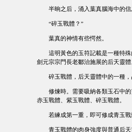
半晌之后，涌入葉真腦海中的信
“碎玉戰體？”
葉真的神情有些愕然。
這明黃色的玉符記載是一種特殊
劍元宗宗門長老鄒治施展的后天靈體
碎玉戰體，后天靈體中的一種，
修煉時。需要吸納各類玉石中的
赤玉戰體、紫玉戰體、碎玉戰體。
若練成第一重，即可修成青玉戰
青玉戰體的肉身強度與普通后天