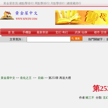
黃金屋首頁
|
總點擊排行
|
周點擊排行
|
月點擊排行
|
總搜藏排行
首 頁
手機版
最新章節
玄幻
·
奇幻
武俠
·
仙俠
都市
·
言情
文章查詢：
熱門關鍵字：
黃金屋中文
>>
造化之王
>>
目錄
>> 第253章 再送大禮
第2
作者:
豬三不
分類:
玄