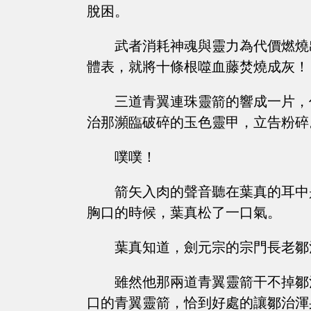
脫困。
武者消耗神魂與靈力為代價燃燒
體表，就將十條根噬血藤焚燒成灰！
三道青翼連珠靈箭的響成一片，
治那瀕臨破碎的玉色靈甲，立告粉碎
噗噗！
箭矢入肉的聲音聽在葉真的耳中
胸口的時候，葉真松了一口氣。
葉真知道，劍元宗的宗門長老鄒
雖然他那兩道青翼靈箭干不掉鄒
口的青翼靈箭，恰到好處的讓鄒治渾