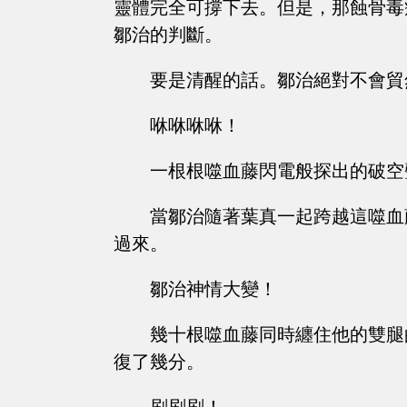
靈體完全可撐下去。但是，那蝕骨毒
鄒治的判斷。
要是清醒的話。鄒治絕對不會貿
咻咻咻咻！
一根根噬血藤閃電般探出的破空
當鄒治隨著葉真一起跨越這噬血
過來。
鄒治神情大變！
幾十根噬血藤同時纏住他的雙腿
復了幾分。