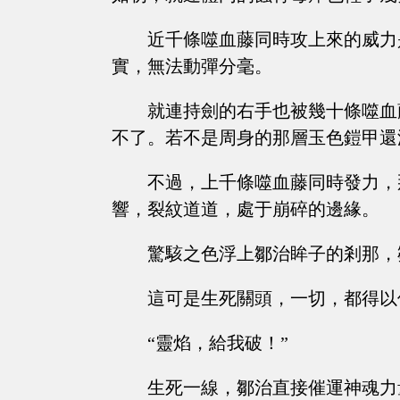
近千條噬血藤同時攻上來的威力
實，無法動彈分毫。
就連持劍的右手也被幾十條噬血
不了。若不是周身的那層玉色鎧甲還
不過，上千條噬血藤同時發力，
響，裂紋道道，處于崩碎的邊緣。
驚駭之色浮上鄒治眸子的剎那，
這可是生死關頭，一切，都得以
“靈焰，給我破！”
生死一線，鄒治直接催運神魂力