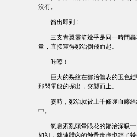
沒有。
箭出即到！
三支青翼靈箭幾乎是同一時間轟
量，直接震得鄒治倒飛而起。
咔嚓！
巨大的裂紋在鄒治體表的玉色鎧
那閃電般的探出，突襲而上。
霎時，鄒治就被上千條噬血藤給
中。
氣息紊亂頭暈眼花的鄒治深吸一
如初，就連體內的蝕骨毒瘴也輕了幾