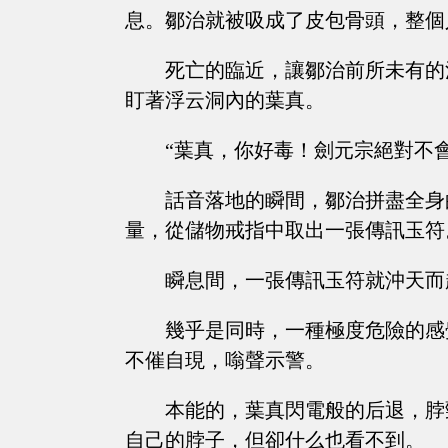
息。鄒治就被吸成了皮包骨頭，整個
死亡的臨近，讓鄒治前所未有的
盯著浮云洞內的葉真。
“葉真，你好毒！劍元宗絕對不
話音落地的瞬間，鄒治拼盡全身
量，從儲物戒指中取出一張傳訊玉符
瞬息間，一張傳訊玉符就沖天而
幾乎是同時，一種極度危險的感
不催自現，嗡聲示警。
本能的，葉真閃電般的后退，脖
自己的脖子，但卻什么也看不到。