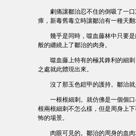
劇痛讓鄒治忍不住的倒吸了一口
瘴，新毒舊毒立時讓鄒治有一種天翻
幾乎是同時，噬血藤林中只要是
般的纏繞上了鄒治的肉身。
噬血藤上特有的極其鋒利的細刺
之處就此體現出來。
沒了那玉色鎧甲的護持。鄒治就
一根根細刺。就仿佛是一個個口
根兩根細刺不怎么樣，但是周身上下
怖的場景。
肉眼可見的。鄒治的周身的血肉