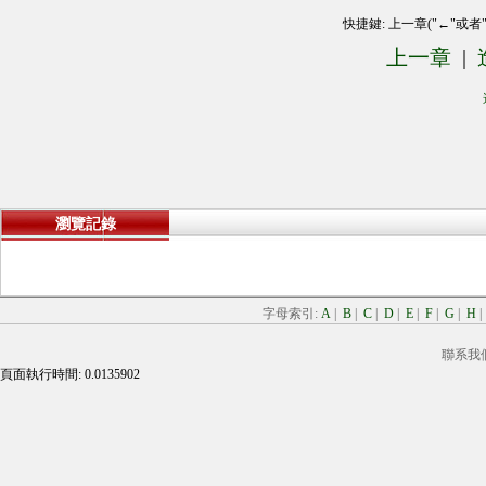
快捷鍵: 上一章("←"或者
上一章
|
瀏覽記錄
字母索引:
A
|
B
|
C
|
D
|
E
|
F
|
G
|
H
聯系我
頁面執行時間: 0.0135902