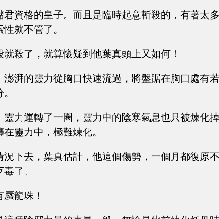
儲君資格的皇子。而且是臨時起意斬殺的，有著太
索性就不管了。
殺就殺了，就算懷疑到他葉真頭上又如何！
，澎湃的靈力從胸口快速流過，將盤踞在胸口處有
分。
，靈力運轉了一圈，靈力中的陰寒氣息也只被煉化
纏在靈力中，極難煉化。
情況下去，葉真估計，他這個傷勢，一個月都復原
歹毒了。
有蜃龍珠！