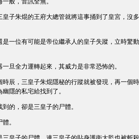
海一般，音訊全無。
三皇子朱焜的王府大總管就將這事捅到了皇宮，沒
還是一位有可能是帝位繼承人的皇子失蹤，立時驚
器一旦全力運轉起來，其威力是非常恐怖的。
個時辰，三皇子朱焜隱秘的行蹤就被發現，再一個
為幽隱的私宅給找到了。
找到的，卻是三皇子的尸體。
尸體。
是三皇子的尸體，連三皇子的貼身護衛太監也被斬