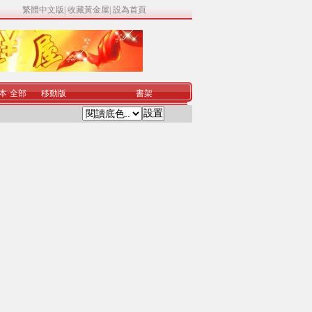
繁體中文版
|
收藏黃金屋
|
設為首頁
本
·
全部
移動版
書架