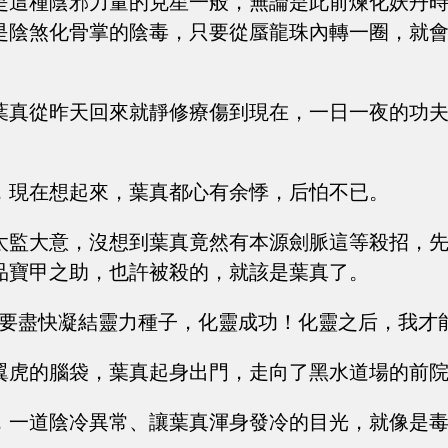
是這種陰邪力量的克星一般，無論是此前煉化妖丹
是陰煞化骨掌的陰毒，只要從蜃龍珠內轉一圈，就
葉真從昨天回來就靜修療傷到現在，一日一夜的功
，現在想起來，葉真都心有余悸，后怕不已。
太監大意，沒想到葉真竟然有本源劍脈這等殺招，
品寶甲之助，也許被殺的，就該是葉真了。
，要盡快凝結靈力種子，化靈成功！化靈之后，我才
翼虎的腦袋，葉真起身出門，走向了黑水道場的前
，一道陰冷異常、讓葉真渾身發冷的目光，就像是