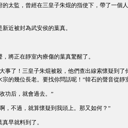
府的太監，曾經在三皇子朱焜的指使下，帶了一個
。
是新近被封為武安侯的葉真。
聲，將正在靜室內療傷的葉真驚醒了。
出大事了！三皇子朱焜被殺，他們查出線索懷疑到了
水宗的幾位長老。要找你問話呢！”韓石的聲音從靜
我收功后，就會過去。”
快啊，不過，就算懷疑到我頭上。那又如何？”
葉真早就料到了。