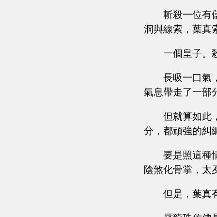
斬殺一位有
洞與線索，葉真
一個皇子。
長吸一口氣
氣息帶走了一部
但就算如此
分，都頑強的糾
要是照這種
陰煞化骨掌，太
但是，葉真