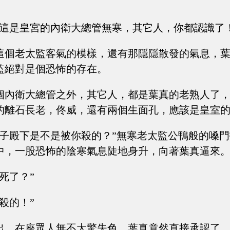
，這是皇宮的內衛大總管無寒，其它人，你都認識了！
這個老太監客氣的模樣，還有那隱隱散發的氣息，
監絕對是個恐怖的存在。
個內衛大總管之外，其它人，都是葉真的老熟人了
的離石長老，佟威，還有兩個生面孔，應該是皇室
皇子殿下是不是被你殺的？”無寒老太監公鴨般的嗓
中，一股恐怖的陰寒氣息陡地身升，向著葉真逼來
死了？”
殺的！”
出，在座眾人無不大驚失色，葉真竟然直接承認了