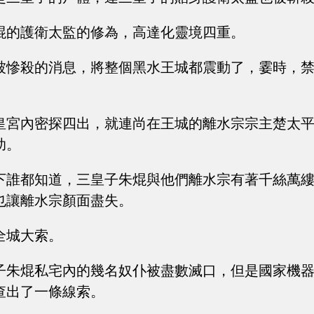
焜的護衛太監的修為，高達化靈境四重。
被慘殺的消息，將整個黑水王城都震動了，霎時，
皇宮內密探四出，就連尚在王城的離水宗宗主楚太
助。
下誰都知道，三皇子朱焜與他們離水宗有著千絲萬
也讓離水宗顏面盡失。
全城大索。
子朱焜私宅內的幾名奴仆被盡數滅口，但是國家機
查出了一條線索。