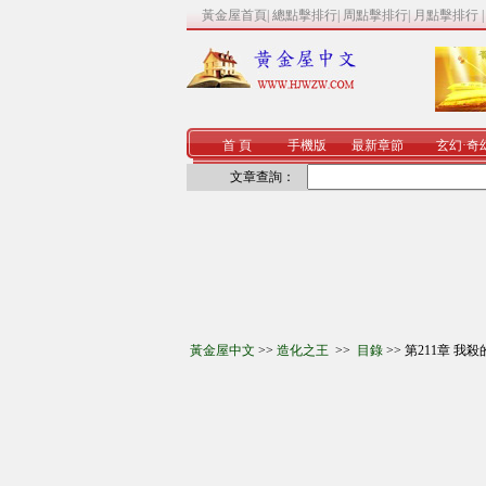
黃金屋首頁
|
總點擊排行
|
周點擊排行
|
月點擊排行
首 頁
手機版
最新章節
玄幻
·
奇
文章查詢：
黃金屋中文
>>
造化之王
>>
目錄
>> 第211章 我殺