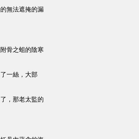
多的無法遮掩的漏
若附骨之蛆的陰寒
掉了一絲，大部
不了，那老太監的