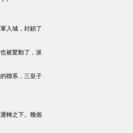
禁軍入城，封鎖了
平也被驚動了，派
縷的聯系，三皇子
器運轉之下。幾個