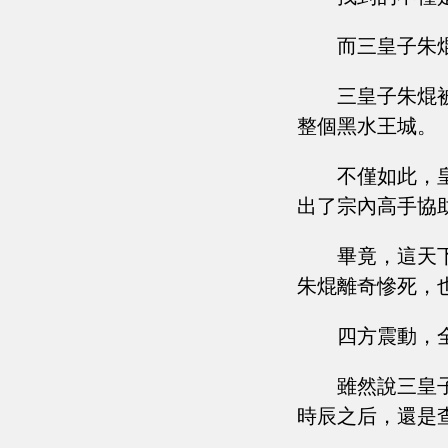
而三皇子朱
三皇子朱焜
整個黑水王城。
不僅如此，
出了宗內高手協
畢竟，這天
朱焜離奇慘死，
四方震動，
雖然說三皇
時辰之后，還是