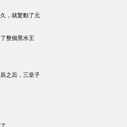
多久，就驚動了元
動了整個黑水王
時辰之后，三皇子
殺了。