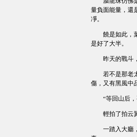
蜃龍珠仿佛
量負面能量，還
凈。
饒是如此，
是好了大半。
昨天的戰斗
若不是那老
傷，又有黑風中
“等回山后
輕拍了拍云
一踏入大廳