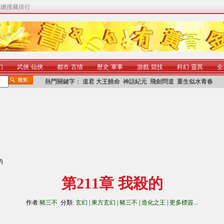
|
總搜藏排行
幻
武俠
·
仙俠
都市
·
言情
歷史
·
軍事
游戲
·
競技
科幻
·
靈異
全
熱門關鍵字：
道君
大王饒命
神話紀元
飛劍問道
重生似水青春
的
第211章 我殺的
作者:
豬三不
分類:
玄幻
|
東方玄幻
|
豬三不
|
造化之王
|
更多標簽
...