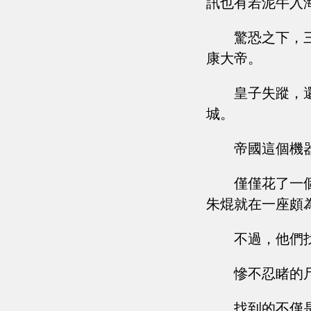
訊也有若泥牛入
驚恐之下，
康大帝。
皇子失蹤，
城。
帝國這個機
僅僅花了一
朱焜就在一座頗
不過，他們
慘不忍睹的
找到的不僅