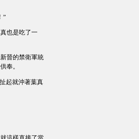
”
葉真也是吃了一
，新晉的禁衛軍統
的供奉。
門扯起就沖著葉真
。
，就這樣直接了當