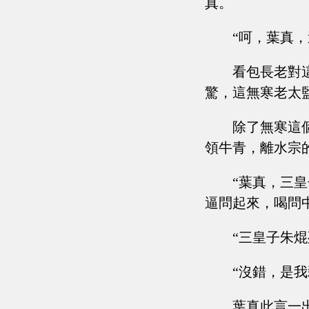
真。
“呵，葉真
看包長老對
驚，這無寒老太
除了無寒這
領牛青，離水宗
“葉真，三
逼問起來，喝問
“三皇子朱焜
“沒錯，是我
葉真此言一