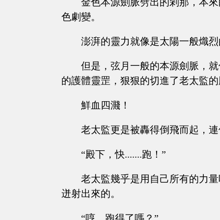
金色本源劍脈劈出的剎那，本來
色劇變。
澎湃的靈力就像是太陽一般熾烈
但是，弦月一般的本源劍脈，就
的護體靈罡，狠狠的切進了老太監的
鮮血四濺！
老太監更是被轟得倒飛而起，連
“殿下，快.......跑！”
老太監幾乎是用自己所有的力量
迸射出來的。
“哼，跑得了嗎？”