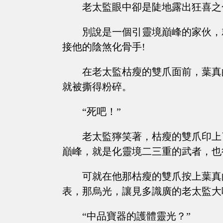
老太監眼中卻是陡地露出狂喜之
別說是一個引靈境巔峰的家伙，
接他的陰煞化骨手!
在老太監枯瘦的雙爪面前，葉真
就被撕得粉碎。
“死吧！”
老太監獰笑著，枯瘦的雙爪印上
巔峰，就是化靈境二三重的武者，也
可就在他那枯瘦的雙爪按上葉真
表，那烏光，讓見多識廣的老太監大
“中品寶器的護體靈光？”