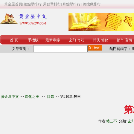
黃金屋首頁
|
總點擊排行
|
周點擊排行
|
月點擊排行
|
總搜藏排行
首 頁
手機版
最新章節
玄幻
·
奇幻
武俠
·
仙俠
都市
·
言情
文章查詢：
熱門關鍵字：
黃金屋中文
>>
造化之王
>>
目錄
>> 第210章 殺王
第
作者:
豬三不
分類:
玄