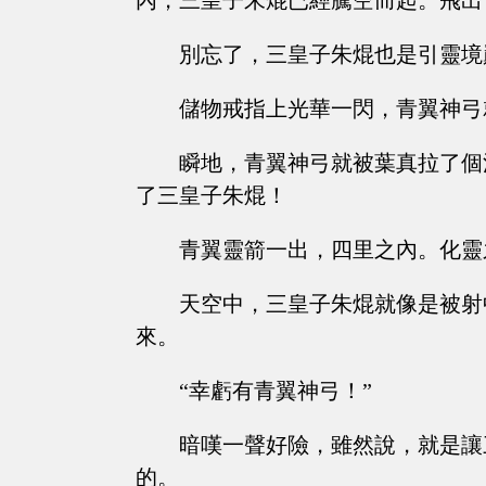
內，三皇子朱焜已經騰空而起。飛出
別忘了，三皇子朱焜也是引靈境
儲物戒指上光華一閃，青翼神弓
瞬地，青翼神弓就被葉真拉了個
了三皇子朱焜！
青翼靈箭一出，四里之內。化靈
天空中，三皇子朱焜就像是被射
來。
“幸虧有青翼神弓！”
暗嘆一聲好險，雖然說，就是讓
的。