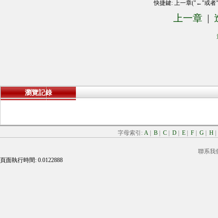
快捷鍵: 上一章("←"或者
上一章
|
瀏覽記錄
字母索引:
A
|
B
|
C
|
D
|
E
|
F
|
G
|
H
聯系我
頁面執行時間: 0.0122888