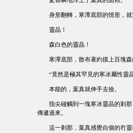
驚喜瞬地浮上了葉真的面頰。
身形翻轉，寒潭底部的情形，就
靈晶！
森白色的靈晶！
寒潭底部，散布著約摸上百塊森
“竟然是極其罕見的寒冰屬性靈晶
本能的，葉真就伸手去撿。
指尖碰觸到一塊寒冰靈晶的剎那
傳遞過來。
這一剎那，葉真感覺自個的冇靈