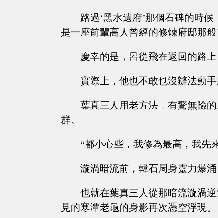
路過‘黑水遺府’那個石碑的時
是一座前輩高人曾經的修煉府邸那般
慶幸的是，呂從飛在返回的路上
實際上，他也不敢也沒辦法動手
葉真三人用老方法，有驚無險的
群。
“都小心些，我修為最高，我先來
漩渦暗流前，韓石周身靈力爆涌
也就在葉真三人從那暗流漩渦逆
見的寒潭老龜的身影再次憑空浮現。