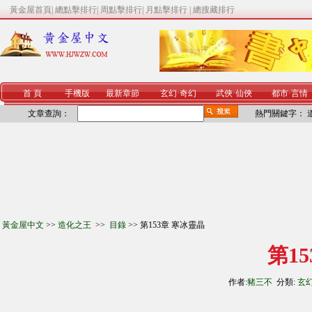
黃金屋首頁
|
總點擊排行
|
周點擊排行
|
月點擊排行
|
總搜藏排行
首 頁
手機版
最新章節
玄幻
·
奇幻
武俠
·
仙俠
都市
·
言情
文章查詢：
熱門關鍵字：
黃金屋中文
>>
造化之王
>>
目錄
>> 第153章 寒冰靈晶
第1
作者:
豬三不
分類:
玄