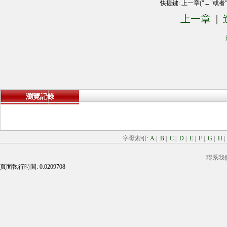
快捷鍵: 上一章("←"或者
上一章
|
瀏覽記錄
字母索引:
A
|
B
|
C
|
D
|
E
|
F
|
G
|
H
聯系我
頁面執行時間: 0.0209708