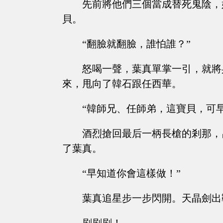
先前將他們三個當成替死鬼陰，
貝。
“翻臉就翻臉，誰怕誰？”
怒喝一聲，葉真單掌一引，就將
來，甩向了韓石跟任西華。
“韓師兄、任師弟，這寶貝，可
酒烈搶回最后一柄長槍的剎那，
了葉真。
“早知道你會這樣做！”
葉真追星步一步閃開。天晶劍出