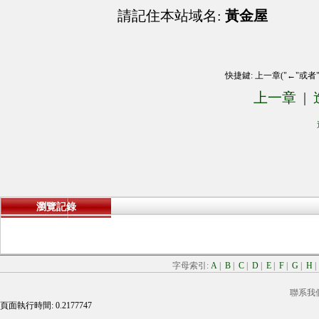
請記住本站域名:
黃金屋
快捷鍵: 上一章("←"或者
上一章
|
瀏覽記錄
字母索引:
A
|
B
|
C
|
D
|
E
|
F
|
G
|
H
聯系我
頁面執行時間: 0.2177747