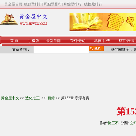
黃金屋首頁
|
總點擊排行
|
周點擊排行
|
月點擊排行
|
總搜藏排行
首 頁
手機版
最新章節
玄幻
·
奇幻
武俠
·
仙俠
都市
·
言情
文章查詢：
熱門關鍵字：
黃金屋中文
>>
造化之王
>>
目錄
>> 第152章 寒潭有寶
第1
作者:
豬三不
分類:
玄