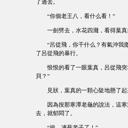
了過去。
“你個老王八，看什么看！”
一劍劈去，水花四濺，看得葉真
“呂從飛，你干什么？有氣沖我
了呂從飛的暴行。
恨恨的看了一眼葉真，呂從飛突
貝？”
見狀，葉真的一顆心陡地懸了起
因為按那寒潭老龜的說法，這寒
去，就郁悶了。
“操，凍死老子了！”