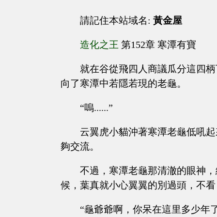
請記住本站域名:
黃金屋
造化之王
第152章 寒潭有寶
就在谷從飛四人商議瓜分這四柄
向了寒潭中若隱若現的老龜。
“嗚......”
云翼虎小貓沖著寒潭老龜低吼起
夠交流。
不過，寒潭老龜那清澈的眼神，
候，葉真就小心翼翼的別過頭，不看
“龜爺爺啊，你呆在這里多少年