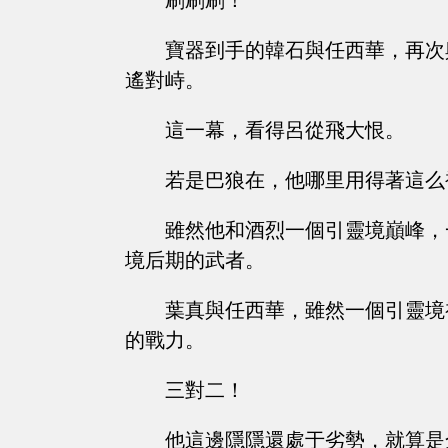
刷刷刷！
寶器到手的韓石與任西華，再次
遙對峙。
這一幕，看得呂從飛大恨。
若是巴狼在，他哪里用得著這么
雖然他和酒烈一個引靈境巔峰，
境后期的武者。
葉真與任西華，雖然一個引靈境
的戰力。
三對二！
他這邊隱隱還處于劣勢，就算是