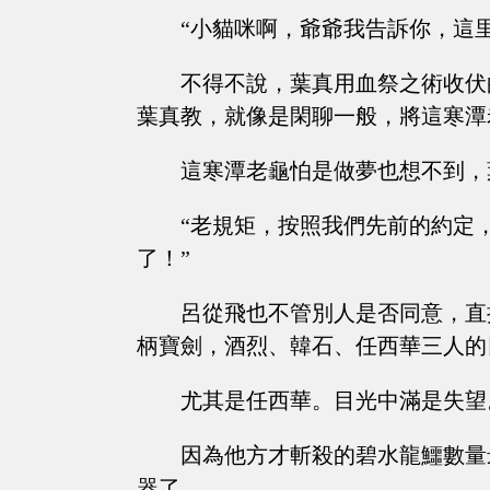
“小貓咪啊，爺爺我告訴你，這里邊最
不得不說，葉真用血祭之術收伏
葉真教，就像是閑聊一般，將這寒潭
這寒潭老龜怕是做夢也想不到，
“老規矩，按照我們先前的約定
了！”
呂從飛也不管別人是否同意，直
柄寶劍，酒烈、韓石、任西華三人的
尤其是任西華。目光中滿是失望
因為他方才斬殺的碧水龍鱷數量
器了。