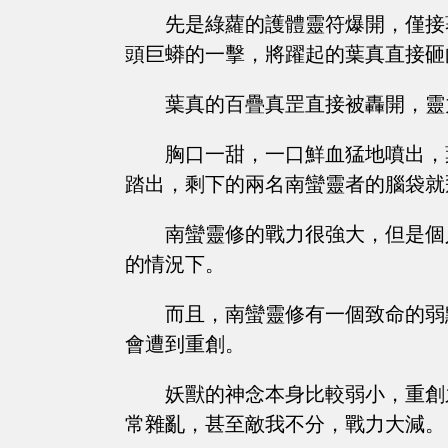
先是綠蘿的護體靈符爆開，僅接
頭巨蟒的一擊，將躍起的葉真直接砸
葉真的百疊真罡直接被轟開，靈
胸口一甜，一口鮮血猛地噴出，
踏出，剩下的兩名南蠻靈者的腦袋就
南蠻靈修的戰力很強大，但是個
的情況下。
而且，南蠻靈修有一個致命的弱
會遭到重創。
妖獸的神念本身比較弱小，重創
常雜亂，甚至敵我不分，戰力大減。