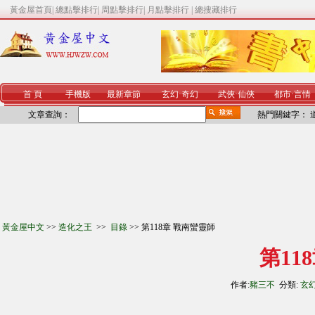
黃金屋首頁
|
總點擊排行
|
周點擊排行
|
月點擊排行
|
總搜藏排行
首 頁
手機版
最新章節
玄幻
·
奇幻
武俠
·
仙俠
都市
·
言情
文章查詢：
熱門關鍵字：
黃金屋中文
>>
造化之王
>>
目錄
>> 第118章 戰南蠻靈師
第11
作者:
豬三不
分類:
玄