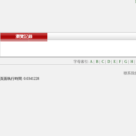
瀏覽記錄
字母索引:
A
|
B
|
C
|
D
|
E
|
F
|
G
|
H
聯系我
頁面執行時間: 0.0341228