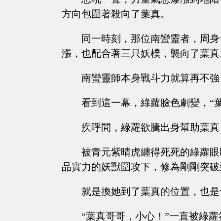
方向包圍著殺向了葉真。
同一時刻，那位南蠻靈者，周身
漲，也配合著三只妖樸，襲向了葉真
南蠻靈師本身戰斗力就算再不強
看到這一幕，綠蘿臉色劇變，“
疾呼間，綠蘿欲騰出身幫助葉真
被青元紫晴虎纏得死死的綠蘿眼
品實力的妖獸圍攻下，修為剛剛突破
就是換她到了葉真的位置，也是
“葉真哥哥，小心！”一直被綠