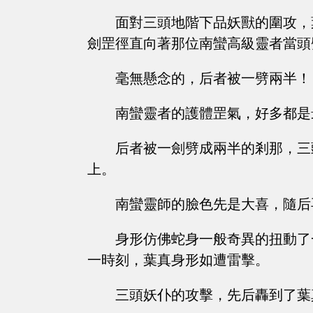
面對三頭地階下品妖獸的圍攻，
劍罡徑直向著那位南蠻高級靈者當頭
毫無懸念的，后者被一劈兩半！
南蠻靈者的護體罡氣，好多都是
后者被一劍劈成兩半的剎那，三
上。
南蠻靈師的臉色先是大喜，隨后
身形仿佛蛇身一般奇異的扭動了
一時刻，葉真身形如遭雷擊。
三頭妖仆的攻擊，先后轟到了葉