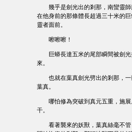
幾乎是劍光出的剎那，南蠻靈師
在他身前的那條體長超過三十米的巨
靈者面前。
嚓嚓嚓！
巨蟒長達五米的尾部瞬間被劍光
來。
也就在葉真劍光劈出的剎那，一
葉真。
哪怕修為突破到真元五重，施展
干。
看著襲來的妖獸，葉真絲毫不管