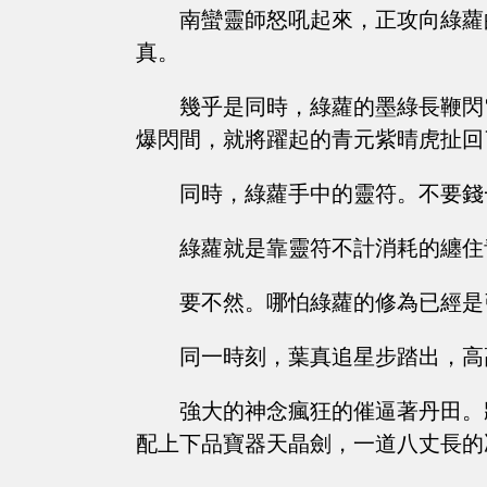
南蠻靈師怒吼起來，正攻向綠蘿
真。
幾乎是同時，綠蘿的墨綠長鞭閃
爆閃間，就將躍起的青元紫晴虎扯回
同時，綠蘿手中的靈符。不要錢
綠蘿就是靠靈符不計消耗的纏住
要不然。哪怕綠蘿的修為已經是
同一時刻，葉真追星步踏出，高
強大的神念瘋狂的催逼著丹田。
配上下品寶器天晶劍，一道八丈長的