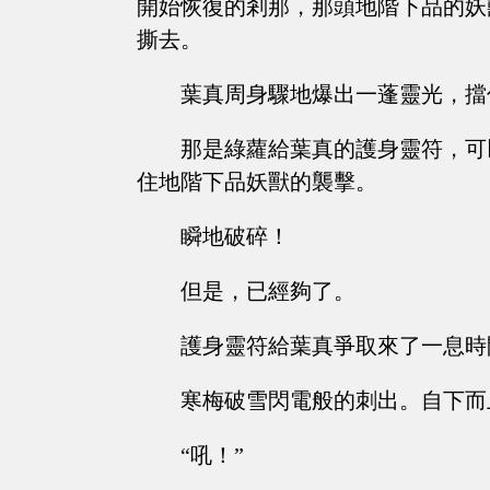
開始恢復的剎那，那頭地階下品的妖
撕去。
葉真周身驟地爆出一蓬靈光，擋
那是綠蘿給葉真的護身靈符，可
住地階下品妖獸的襲擊。
瞬地破碎！
但是，已經夠了。
護身靈符給葉真爭取來了一息時
寒梅破雪閃電般的刺出。自下而
“吼！”