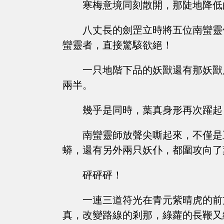
寒梅意境同刻散開，那陡地降低
八丈長的劍罡立時將五位南蠻靈
蠻靈者，直接驚駭欲絕！
一只地階下品的妖獸還有那妖獸
兩半。
幾乎是同時，葉真身形再次躍起
南蠻靈師放聲尖嘶起來，不僅是
蟒，還有另外兩只妖仆，都圍攻向了
砰砰砰！
一連三道符光在青元紫晴虎的前
真，改變路線的剎那，綠蘿的長鞭又