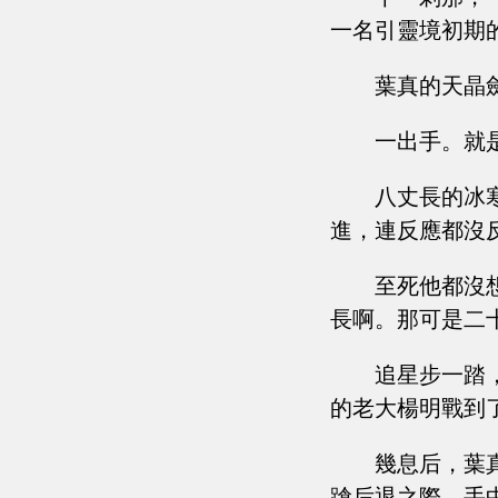
一名引靈境初期
葉真的天晶
一出手。就
八丈長的冰
進，連反應都沒
至死他都沒
長啊。那可是二十四
追星步一踏
的老大楊明戰到
幾息后，葉
蹌后退之際，手