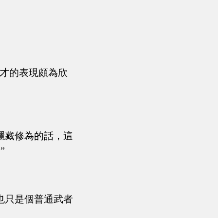
剛才的表現頗為欣
隱藏修為的話，這
”
也只是個普通武者