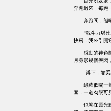
目光所及處
奔跑過來，每跑
奔跑間，熊
“戰斗力堪比地
快飛，我來引開
感動的神色
月身形幾個疾閃
“蹲下，靠
綠蘿低喝一
圍，一道肉眼可
也就在靈光