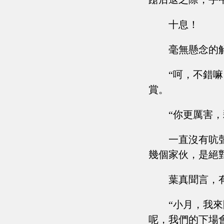
十息！
毫無懸念的
“呵，不錯
賞。
“你更厲害
一直沒有吭
幾個家伙，是絕
葉真聞言，
“小月，我
呢，我們的下場