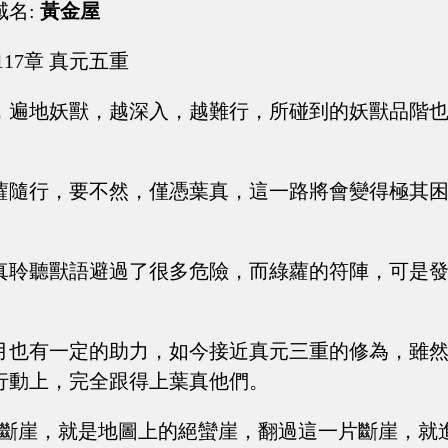
域名:
黃金屋
117章 真元五重
遍地妖獸，越深入，越難行，所碰到的妖獸品階也越高
蘿隨行，要不然，僅憑葉真，這一路將會變得極其
真聆聽獸語避過了很多危險，而綠蘿的符陣，可是
月也有一定的助力，如今接近真元三重的修為，雖
行動上，完全跟得上葉真他們。
個斷崖，就是地圖上的絕蠻崖，翻過這一片斷崖，就