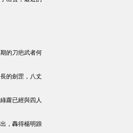
初期的刀疤武者何
丈長的劍罡，八丈
，綠蘿已經與四人
飛出，轟得楊明踉