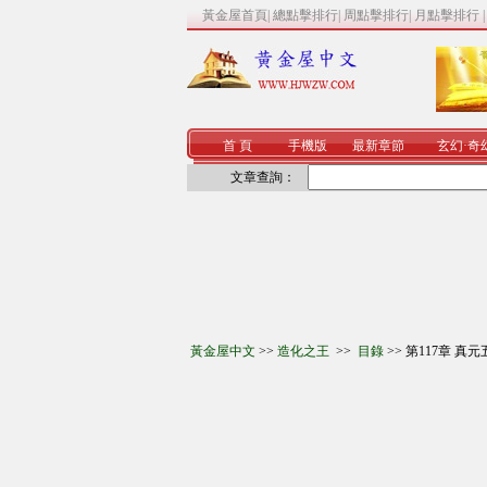
黃金屋首頁
|
總點擊排行
|
周點擊排行
|
月點擊排行
首 頁
手機版
最新章節
玄幻
·
奇
文章查詢：
黃金屋中文
>>
造化之王
>>
目錄
>> 第117章 真