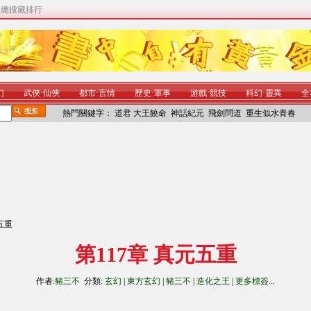
|
總搜藏排行
幻
武俠
·
仙俠
都市
·
言情
歷史
·
軍事
游戲
·
競技
科幻
·
靈異
全
熱門關鍵字：
道君
大王饒命
神話紀元
飛劍問道
重生似水青春
元五重
第117章 真元五重
作者:
豬三不
分類:
玄幻
|
東方玄幻
|
豬三不
|
造化之王
|
更多標簽
...