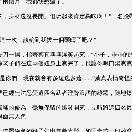
了兩個月。我都快憋瘋了。
的，身材還沒長開。但玩起來肯定夠味啊！”一名臉
，這一次，該輪到我拔一個頭疇了吧？”
長刀一揚，指著葉真嘿嘿淫笑起來，“小子，乖乖的
老子們在這兩個妞身上爽完了，也讓你喝口湯爽爽，要不然
是你們，現在就會有多遠逃多遠.......”葉真表情奇
早已經無法忍受這四名武者淫聲浪語的綠蘿，陡地
巔峰的修為。毫無保留的爆發開來，立時將這四名
得面無人色。
一道墨綠色的鞭子幻出無數光影，如同毒蛇一般的