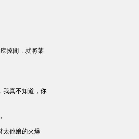
尺疾掠間，就將葉
，我真不知道，你
來。
材太他娘的火爆