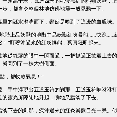
，一頭高十米，寬達四米的毛發黑紅的熊類妖獸，
一步，都會令整個林地仿佛地震一般晃動一下。
嘴里的涎水淋漓而下，顯然是嗅到了這邊的血腥味
階上品妖獸的地階中品妖獸紅炎暴熊......快跑....
它！”盯著沖過來的紅炎爆熊，葉真狂吼起來。
陡地從綠蘿的眼中一閃而過，一把抓過正欲迎上去
，就閃到了一株大樹側面。
緊點，都收斂氣息！”
聲，手中浮現出五道玉符的剎那，五道玉符咻咻咻
見的靈光屏障陡地升起，瞬地又黯淡了下去。
黯淡下去的剎那，疾沖過來的紅炎暴熊目光一呆。