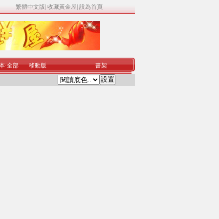
繁體中文版
|
收藏黃金屋
|
設為首頁
本
·
全部
移動版
書架