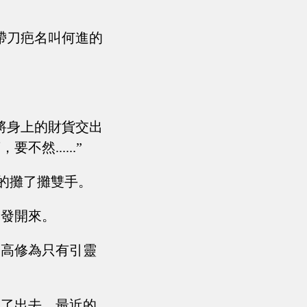
帶刀疤名叫何進的
將身上的財貨交出
......”
怪的攤了攤雙手。
爆發開來。
最高修為只有引靈
竄了出去，最近的