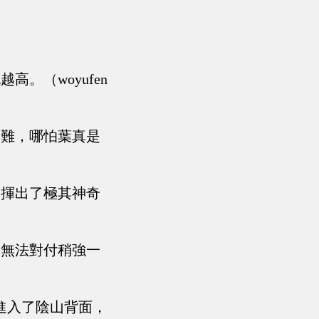
。（woyufen
困難，哪怕葉真是
發揮出了極其神奇
然無法對付稍強一
進入了陰山背面，