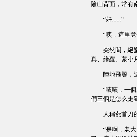
陰山背面，常有
“好......”
“咦，這里竟
突然間，絕
真、綠蘿、蒙小
陸地飛騰，
“嘖嘖，一
們三個是怎么走
人稱燕首刀
“是啊，老