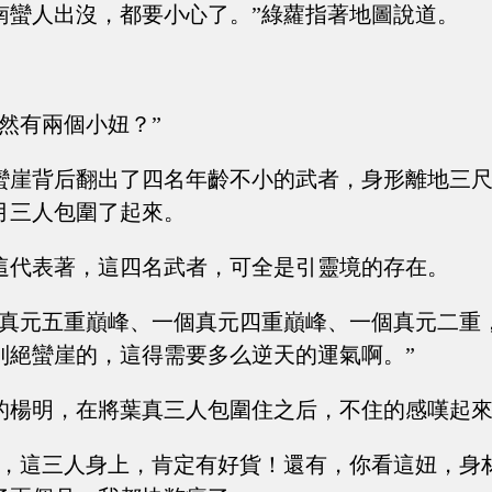
南蠻人出沒，都要小心了。”綠蘿指著地圖說道。
然有兩個小妞？”
蠻崖背后翻出了四名年齡不小的武者，身形離地三
月三人包圍了起來。
這代表著，這四名武者，可全是引靈境的存在。
個真元五重巔峰、一個真元四重巔峰、一個真元二重
到絕蠻崖的，這得需要多么逆天的運氣啊。”
的楊明，在將葉真三人包圍住之后，不住的感嘆起
大，這三人身上，肯定有好貨！還有，你看這妞，身