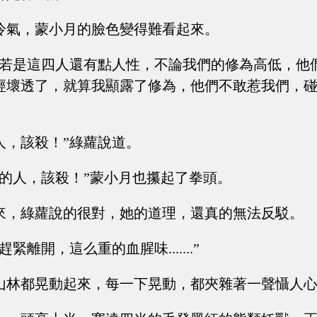
冷氣，蒙小月的臉色變得難看起來。
，若是這四人還有點人性，不論我們的修為高低，他
經壞透了，就算我顯露了修為，他們不敢惹我們，
人，該殺！”綠蘿說道。
樣的人，該殺！”蒙小月也攥起了拳頭。
來，綠蘿說的很對，她的道理，還真的無法反駁。
緊離開，這么重的血腥味.......”
山林都晃動起來，每一下晃動，都夾雜著一聲懾人