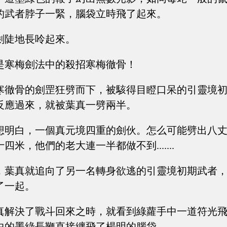
的武者脖子一緊，腦袋立時飛了起來。
劍陡地長呤起來。
是寒梅劍法中的殺招寒梅徹骨！
寒徹骨的劍罡狂劈而下，被駭得目瞪口呆的引靈境
反應過來，就被葉真一劈兩半。
想明白，一個真元境四重的劍伙。怎么可能劈出八
米，他們的老大連一半都做不到.......
，葉真就追向了另一名轉身欲逃的引靈境初期武者
了一起。
真解決了戰斗回來之時，就看到綠蘿手中一道符光
中的墨綠長鞭直接纏飛了楊明的腦袋。