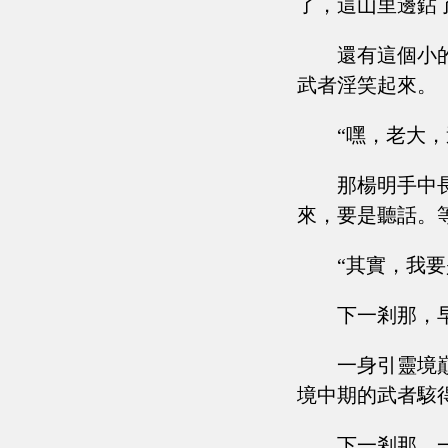
了，這山里邊鉆
還有這個小
武者淫笑起來。
“嘿，老大
那楊明手中
來，要是聽話。等
“其實，我要
下一剎那，
一身引靈境
境中期的武者駭
下一剎那，