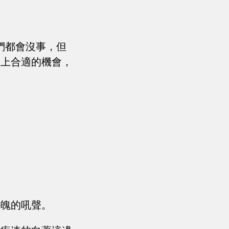
們都會沒事，但
碰上合適的機會，
心魄的吼聲。