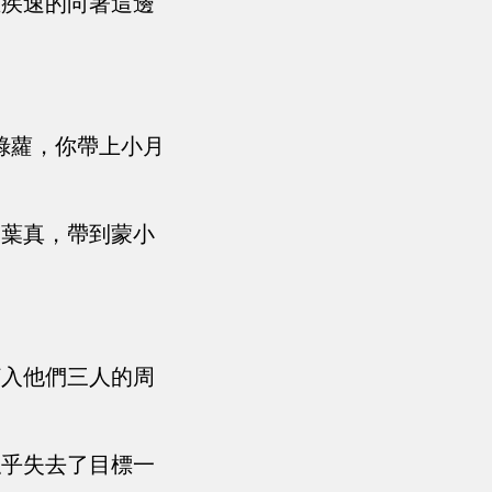
正疾速的向著這邊
。
..綠蘿，你帶上小月
的葉真，帶到蒙小
打入他們三人的周
似乎失去了目標一