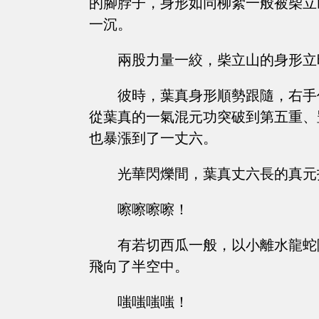
的腳脖子，身形如同柳絮一般被柴立
一沉。
兩股力量一絞，柴立山的身形立
彼時，葉真身形順勢跟隨，右手
從葉真的一氣混元功突破到第五重、
也暴漲到了一丈六。
光華閃爍間，葉真丈六長的真元
嚓嚓嚓嚓！
有若切西瓜一般，以小離水龍蛇
飛向了半空中。
嗤嗤嗤嗤！