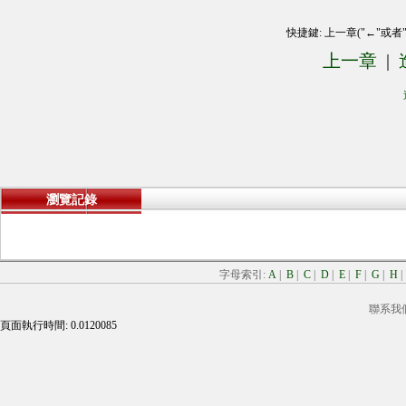
快捷鍵: 上一章("←"或者
上一章
|
瀏覽記錄
字母索引:
A
|
B
|
C
|
D
|
E
|
F
|
G
|
H
聯系我
頁面執行時間: 0.0120085