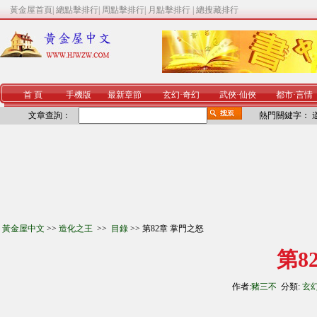
黃金屋首頁
|
總點擊排行
|
周點擊排行
|
月點擊排行
|
總搜藏排行
首 頁
手機版
最新章節
玄幻
·
奇幻
武俠
·
仙俠
都市
·
言情
文章查詢：
熱門關鍵字：
黃金屋中文
>>
造化之王
>>
目錄
>> 第82章 掌門之怒
第8
作者:
豬三不
分類:
玄