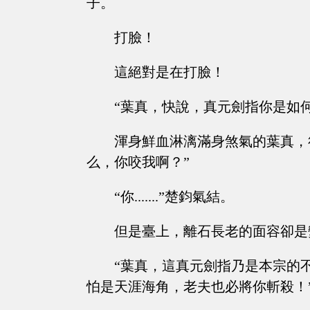
子。
打臉！
這絕對是在打臉！
“葉真，快說，真元劍指你是如
渾身鮮血淋漓滿身煞氣的葉真，
么，你咬我啊？”
“你.......”楚鈞氣結。
但是臺上，離石長老的面容卻是
“葉真，這真元劍指乃是本宗的
怕是天涯海角，老夫也必將你斬殺！