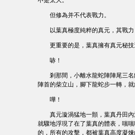
不是太大。
但修為并不代表戰力。
以葉真極度純粹的真元，其戰力
更重要的是，葉真擁有真元秘技
哧！
剎那間，小離水龍蛇陣陣尾三名
陣首的柴立山，腳下龍蛇步一轉，就
嘩！
真元漩渦猛地一顫，葉真丹田內
就驟地浮現了在了葉真的體表，嗤嗤
的，所有的攻擊，都被葉真高度凝煉