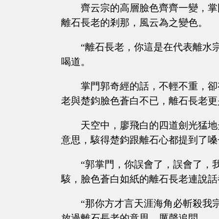
齊云宗的高層臉色齊齊一變，掌
離石長老的剎那，風云為之變色。
“離石長老，你這是在代表離水
喝道。
掌門郭奇經的話，不輕不重，卻
老與楚鈞臉色蒼白不已，離石長老更
天空中，廖飛白的四道劍光猛地
意思，駭得楚鈞跟離石心都提到了嗓
“郭掌門，你誤會了，誤會了，
駭，臉色蒼白如紙的離石長老連說話
“那你方才言天涯海角必斬殺我
放過離石長老的意思，厲聲追問。