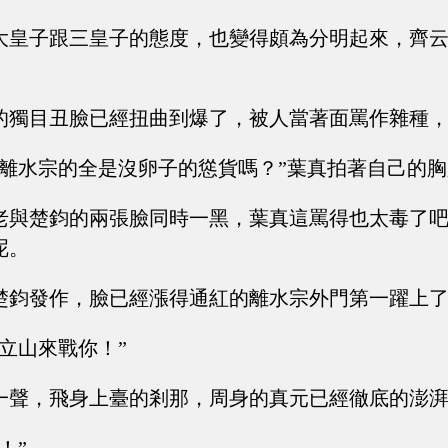
大皇子跟三皇子的態度，也變得頗為分明起來，齊
的獨目丑臉已經扭曲到爆了，被人當著面罵作雜種
？離水宗的全是沒卵子的慫貨嗎？”葉真拍著自己的
老與楚鈞的兩張臉同時一黑，葉真這罵得也太毒了
呢。
楚鈞發作，臉已經漲得通紅的離水宗外門第一躍上
立山來戰你！”
一聲，飛身上臺的剎那，周身的真元已經徹底的澎