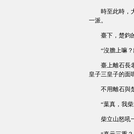
時至此時，
一派。
臺下，楚鈞
“沒膽上嘛
臺上離石長
皇子三皇子的面
不用離石與
“葉真，我柴
柴立山怒吼