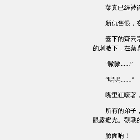
葉真已經被
新仇舊恨，
臺下的齊云
的刺激下，在葉
“嗷嗷......”
“嗚嗚.......”
嘴里狂嚎著
所有的弟子
眼露癡光。觀戰
臉面吶！