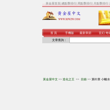
黃金屋首頁
|
總點擊排行
|
周點擊排行
|
月點擊排行
首 頁
手機版
最新章節
玄幻
·
奇
文章查詢：
黃金屋中文
>>
造化之王
>>
目錄
>> 第81章 小離