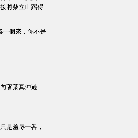
直接將柴立山踢得
換一個來，你不是
次向著葉真沖過
，只是羞辱一番，