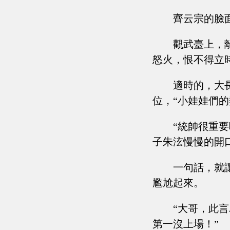
齊云宗的臉
觀武臺上，
怒火，恨不得立
適時的，大
位，“小娃娃們的
“統帥很重
子朱泫慢慢的開
一句話，就
尷尬起來。
“大哥，此
第一沒上場！”