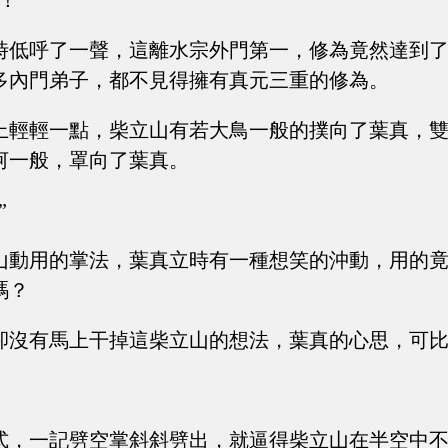
！”
時低呼了一聲，這離水宗外門第一，修為竟然達到
多內門弟子，都不見得擁有真元三重的修為。
上輕輕一點，柴立山有若大鳥一般的撲向了葉真，
河一般，罩向了葉真。
”
山動用的掌法，葉真立時有一種想笑的沖動，用的
嗎？
卻沒有馬上干掉這柴立山的想法，葉真的心思，可
式，一記劈空掌斜斜劈出，就逼得柴立山在半空中