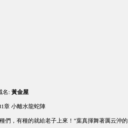
域名:
黃金屋
81章 小離水龍蛇陣
雜種們，有種的就給老子上來！”葉真揮舞著厲云沖