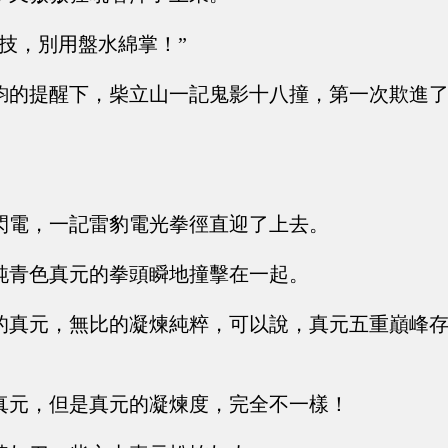
武技，別用盤水綿掌！”
鈞的提醒下，柴立山一記鬼影十八撞，第一次欺進
閃電，一記雷豹電光拳徑直迎了上去。
純青色真元的拳頭瞬地撞擊在一起。
的真元，無比的凝煉純粹，可以說，真元五重巔峰
真元，但是真元的凝煉度，完全不一樣！