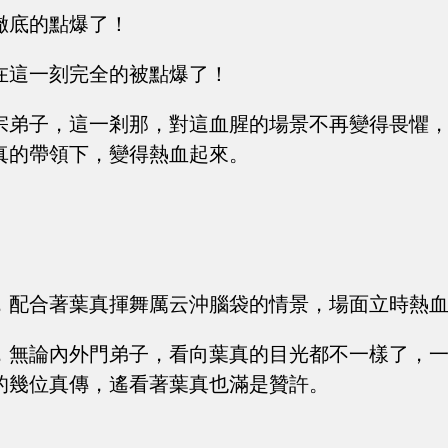
徹底的點爆了！
在這一刻完全的被點爆了！
宗弟子，這一剎那，對這血腥的場景不再變得畏懼
真的帶領下，變得熱血起來。
，配合著葉真揮舞厲云沖腦袋的情景，場面立時熱
，無論內外門弟子，看向葉真的目光都不一樣了，
的幾位真傳，遙看著葉真也滿是贊許。