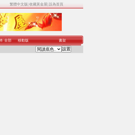
繁體中文版
|
收藏黃金屋
|
設為首頁
本
·
全部
移動版
書架