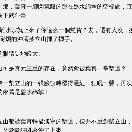
剎那，葉真一腳閃電般的踢在盤水綿掌的空檔處，
跌下武斗臺。
，離水宗就上來了你這么一個慫貨？去，還有人沒，
不耐煩的沖著柴立山揮了揮手。
的眼睛陡地瞪大。
山可是真元三重的存在，竟然會被葉真一掌擊退？
弟一柴立山的一張臉頓時漲得通紅，狂吼一聲，再
的依舊是盤水綿掌！
立山都被葉真輕描淡寫的擊退，但并不重創柴立山
，又嗷嗷狂吼著沖了上來。