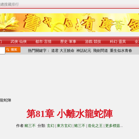
|
總搜藏排行
幻
武俠
·
仙俠
都市
·
言情
歷史
·
軍事
游戲
·
競技
科幻
·
靈異
全
熱門關鍵字：
道君
大王饒命
神話紀元
飛劍問道
重生似水青春
水龍蛇陣
第81章 小離水龍蛇陣
作者:
豬三不
分類:
玄幻
|
東方玄幻
|
豬三不
|
造化之王
|
更多標簽
...