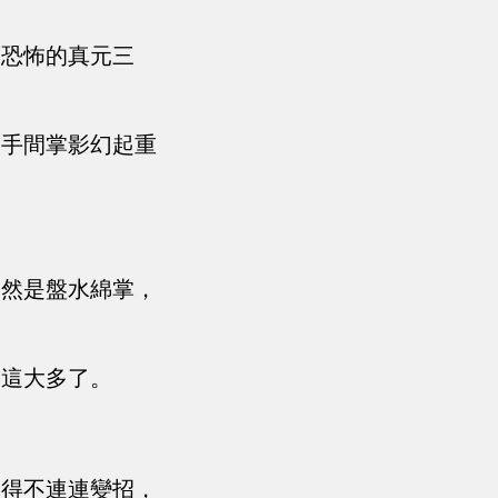
了恐怖的真元三
雙手間掌影幻起重
竟然是盤水綿掌，
比這大多了。
不得不連連變招，