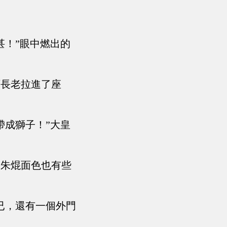
甚！”眼中燃出的
石長老拉進了座
帶成獅子！”大皇
子朱焜面色也有些
已，還有一個外門