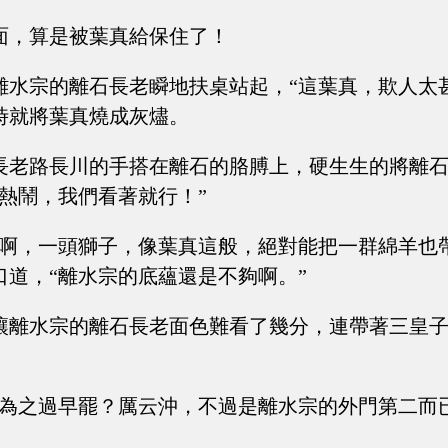
面，算是被葉真給保住了！
離水宗的離石長老瞬地扶桌站起，“這葉真，欺人太
時就將葉真燒成灰燼。
長老路長川的手搭在離石的胳膊上，硬生生的將離
熱鬧，我們看著就行！”
要啊，一頭獅子，像葉真這般，絕對能把一群綿羊也
口道，“離水宗的底蘊還是不夠啊。”
讓離水宗的離石長老面色難看了幾分，連帶著三皇
言為之過早罷？厲云沖，不過是離水宗的外門第二而