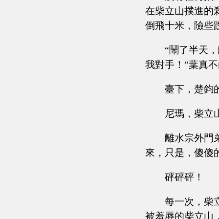
在柴立山撲進的
倒飛十米，險些
“鬧了半天
我對手！”葉真
臺下，楚鈞
尼瑪，柴立
離水宗外門
來，只是，傻傻
砰砰砰！
每一次，柴
被羞辱的柴立山