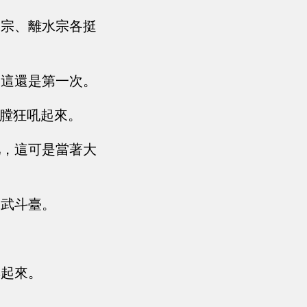
云宗、離水宗各挺
，這還是第一次。
胸膛狂吼起來。
吧，這可是當著大
了武斗臺。
湃起來。