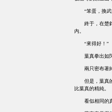
“笨蛋，換
終于，在楚
內。
“來得好！”
葉真拳出如
兩只密布著
但是，葉真
比葉真的精純。
看似相同的