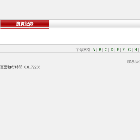
瀏覽記錄
字母索引:
A
|
B
|
C
|
D
|
E
|
F
|
G
|
H
聯系我
頁面執行時間: 0.0172236