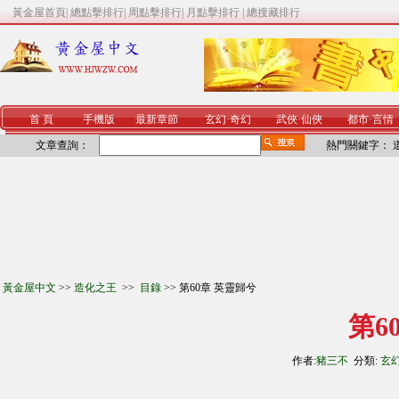
黃金屋首頁
|
總點擊排行
|
周點擊排行
|
月點擊排行
|
總搜藏排行
首 頁
手機版
最新章節
玄幻
·
奇幻
武俠
·
仙俠
都市
·
言情
文章查詢：
熱門關鍵字：
黃金屋中文
>>
造化之王
>>
目錄
>> 第60章 英靈歸兮
第6
作者:
豬三不
分類:
玄