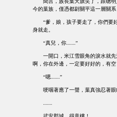
聞言，族長葉天旗笑了，跟聰明
今的葉族，僅憑都尉關平這一層關系
“爹，娘，孩子要走了，你們要
身就走。
“真兒，你.......”
一開口，米江雪眼角的淚水就先
啊，你在外邊，一定要好好的，有空，常回來
“嗯.......”
哽咽著應了一聲，葉真強忍著眼眶
.......
武安郡城，得意樓！