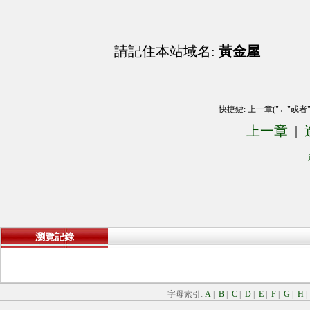
請記住本站域名:
黃金屋
快捷鍵: 上一章("←"或者
上一章
|
瀏覽記錄
字母索引:
A
|
B
|
C
|
D
|
E
|
F
|
G
|
H