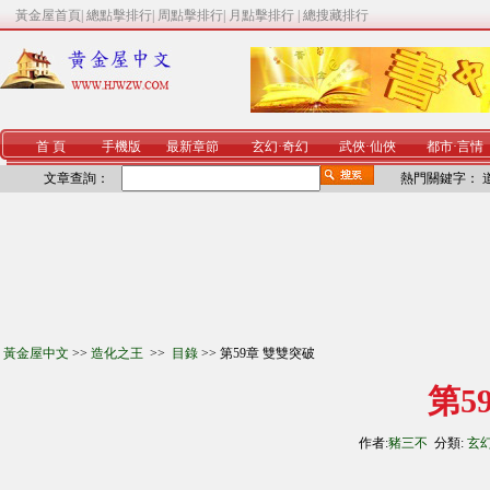
黃金屋首頁
|
總點擊排行
|
周點擊排行
|
月點擊排行
|
總搜藏排行
首 頁
手機版
最新章節
玄幻
·
奇幻
武俠
·
仙俠
都市
·
言情
文章查詢：
熱門關鍵字：
黃金屋中文
>>
造化之王
>>
目錄
>> 第59章 雙雙突破
第5
作者:
豬三不
分類:
玄