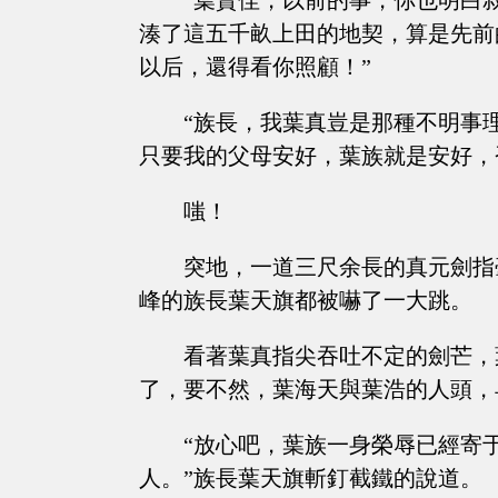
“葉賢侄，以前的事，你也明白
湊了這五千畝上田的地契，算是先前
以后，還得看你照顧！”
“族長，我葉真豈是那種不明事
只要我的父母安好，葉族就是安好，否則..
嗤！
突地，一道三尺余長的真元劍指
峰的族長葉天旗都被嚇了一大跳。
看著葉真指尖吞吐不定的劍芒，
了，要不然，葉海天與葉浩的人頭，
“放心吧，葉族一身榮辱已經寄
人。”族長葉天旗斬釘截鐵的說道。