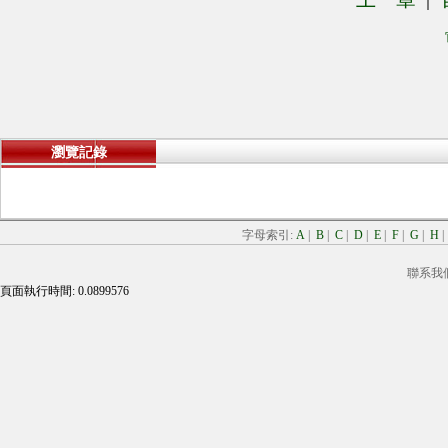
瀏覽記錄
字母索引:
A
|
B
|
C
|
D
|
E
|
F
|
G
|
H
聯系我
頁面執行時間: 0.0899576