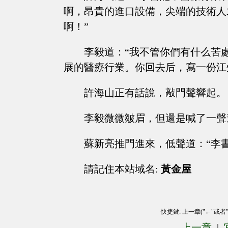
啊，昂貴的進口設備，尖端的技術人
啊！”
李毅道：“我不管你們有什么苦
展的醫療行業。你回去后，寫一份江
許海山正有話說，敲門聲響起。
李毅微微皺眉，但還是喊了一聲
蘇新亮推門進來，低聲道：“李
請記住本站域名:
黃金屋
快捷鍵: 上一章("←"或者
上一章
|