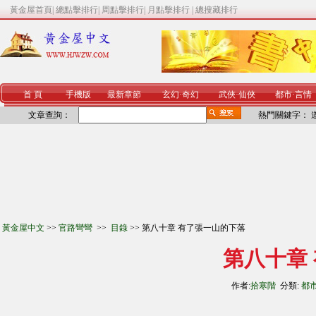
黃金屋首頁
|
總點擊排行
|
周點擊排行
|
月點擊排行
|
總搜藏排行
首 頁
手機版
最新章節
玄幻
·
奇幻
武俠
·
仙俠
都市
·
言情
文章查詢：
熱門關鍵字：
黃金屋中文
>>
官路彎彎
>>
目錄
>> 第八十章 有了張一山的下落
第八十章
作者:
拾寒階
分類:
都