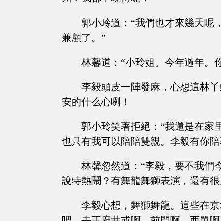
郭小玲道：“我們也才來幾天呢
兼顧了。”
林馨道：“小玲姐。今年過年。
李毅頭皮一陣發麻，心想這林丫
安的什么心咧！
郭小玲笑著拒絕：“我還是在家
也只有我可以陪陪雙親。李毅有你陪
林馨忽然道：“李毅，要不我們
說特熱鬧？有舞龍舞獅表演，還有很
李毅心想，舞獅舞龍。這些在京
吧，去王府井或啊。前門啊，西單啊