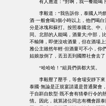
有人應道：“對啊，我一餐能喝
李毅道：“我告訴你，泰國人均
酒·一般會喝3個小時以上，他們喝
分是冰塊和蘇打。按照泰國北、中、
同。北部的人能喝，酒量大;中部，
不輸陣，即便沒啥酒量，但在酒場上
雅公主雖然年輕·但酒量可不小，你
姑娘放倒了，丟丑丟到國際社會去了
“哈哈哈！”組員們俱都大笑。
李毅壓了壓手，等會場安靜下來
泰國·無論是正規宴請還是普通聚會
于自斟自飲型·既不會有猜拳行令的
情。因此，就算諸位同志有機會跟泰