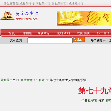
黃金屋首頁
|
總點擊排行
|
周點擊排行
|
月點擊排行
|
總搜藏排行
首 頁
手機版
最新章節
玄幻
·
奇幻
武俠
·
仙俠
都市
·
言情
文章查詢：
熱門關鍵字：
黃金屋中文
>>
官路彎彎
>>
目錄
>> 第七十九章 女人湊堆的煩惱
第七十九
作者:
拾寒階
分類:
都