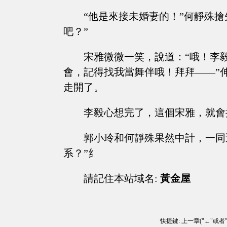
“他是來接未婚妻的！”何靜殊
吧？”
宋雅微微一笑，說道：“哦！李
會，記得找我當舞伴哦！拜拜——”
走開了。
李毅心想完了，這個宋雅，就會
郭小玲和何靜殊果然中計，一同
系？”纟
請記住本站域名:
黃金屋
快捷鍵: 上一章("←"或者