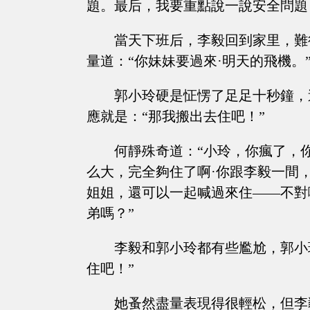
題。最后，我要重點說一說安全問題，好
當天下班后，李毅回到家里，難
量道：“你妹妹要過來·明天的飛機。
郭小玲硬是怔愣了足足十秒鐘，
應就是：“那我搬出去住吧！”
何靜殊奇道：“小玲，你瘋了，
么大，完全夠住了啊·你跟李毅一間
姐姐，還可以一起喊過來住——不對
弟嗎？”
李毅和郭小玲都有些尷尬，郭小
住吧！”
她蚤然盡量表現得很輕松，但李