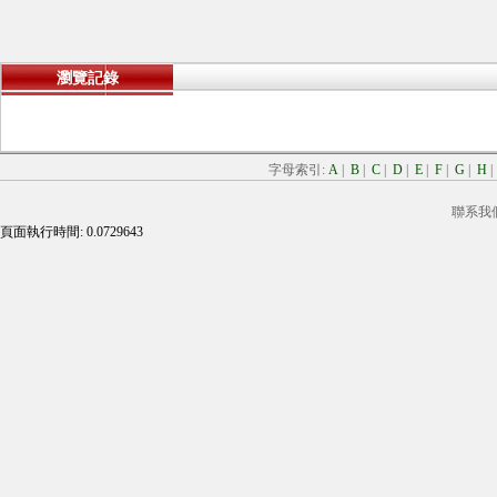
瀏覽記錄
字母索引:
A
|
B
|
C
|
D
|
E
|
F
|
G
|
H
聯系我
頁面執行時間: 0.0729643