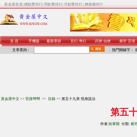
黃金屋首頁
|
總點擊排行
|
周點擊排行
|
月點擊排行
|
總搜藏排行
首 頁
手機版
最新章節
玄幻
·
奇幻
武俠
·
仙俠
都市
·
言情
文章查詢：
熱門關鍵字：
黃金屋中文
>>
官路彎彎
>>
目錄
>> 第五十九章 現身說法
第五十
作者:
拾寒階
分類:
都