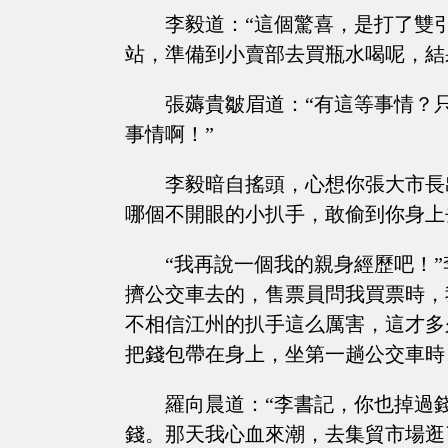
李毅道：“這個驚喜，是打了雙
站，準備到小賣部去買瓶水喝呢，結
張薅貴皺眉道：“有這等事情？
事情啊！”
李毅暗自搖頭，心想你張大市長
哪個不開眼的小扒手，敢偷到你身上
“我再說一個我的親身經歷吧！
擠公交車去的，售票員問我買票時，
不相信江州的扒手這么厲害，這才多
把錢包帶在身上，坐第一趟公交車時
羅向晨道：“李書記，你也掉過
錢。那天我心血來潮，去集貿市場逛