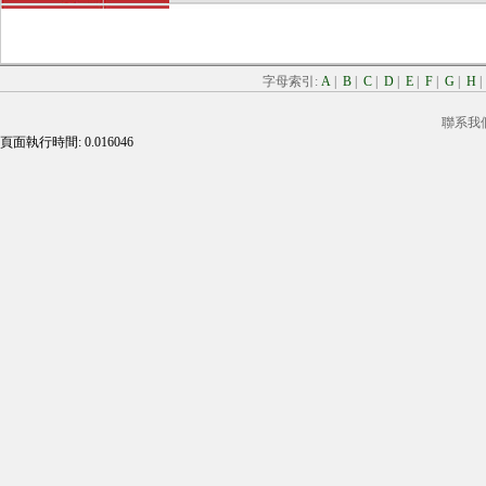
字母索引:
A
|
B
|
C
|
D
|
E
|
F
|
G
|
H
聯系我
頁面執行時間: 0.016046