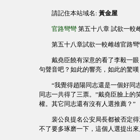
請記住本站域名:
黃金屋
官路彎彎
第五十八章 試欲一較
第五十八章試欲一較雌雄官路彎
戴堯臣饒有深意的看了李毅一眼
句聲音吧？如此的響亮，如此的驚嘆
“我覺得趙陽同志還是一個好同
同志一共得了三票。”戴堯臣臉上的
權。其它同志還有沒有人選推薦？”
裴公良提名公安局長都被否定得
不了要多琢磨一下，這個人選提出來