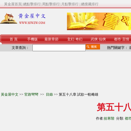
黃金屋首頁
|
總點擊排行
|
周點擊排行
|
月點擊排行
|
總搜藏排行
首 頁
手機版
最新章節
玄幻
·
奇幻
武俠
·
仙俠
都市
·
言情
文章查詢：
熱門關鍵字：
黃金屋中文
>>
官路彎彎
>>
目錄
>> 第五十八章 試欲一較雌雄
第五十八
作者:
拾寒階
分類:
都