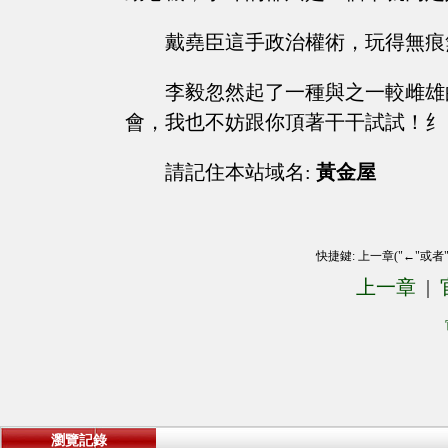
戴堯臣這手政治權術，玩得無痕
李毅忽然起了一種與之一較雌雄
會，我也不妨跟你頂著干干試試！纟
請記住本站域名:
黃金屋
快捷鍵: 上一章("←"或者
上一章
|
瀏覽記錄