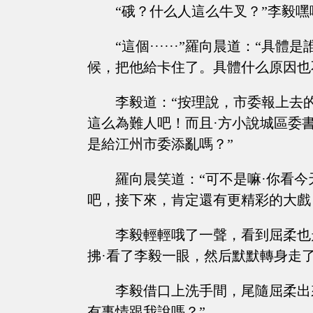
“硪？什么人這么牛叉？”李毅嘿
“這個······”羅向晨道：“
候，把他給卡住了。具體什么原因也
李毅道：“按理說，市委報上去
這么為難人吧！而且·方小說城區委
是給江州市委添亂嗎？”
羅向晨笑道：“可不是嘛·你看
吧，接下來，肯定還有更精彩的大戲
李毅輕輕哦了一聲，看到屈柔也
拂·看了李毅一眼，然后默默轉身走
李毅借口上洗手間，尾隨屈柔出
有事情跟我說嗎？”