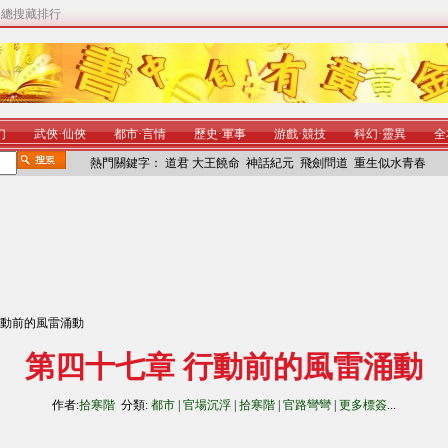
|
總搜藏排行
幻
武俠
·
仙俠
都市
·
言情
歷史
·
軍事
游戲
·
競技
科幻
·
靈異
全
熱門關鍵字：
道君
大王饒命
神話紀元
飛劍問道
重生似水青春
行動前的風雷涌動
第四十七章 行動前的風雷涌動
作者:
拾寒階
分類:
都市
|
官場沉浮
|
拾寒階
|
官路彎彎
|
更多標簽
...