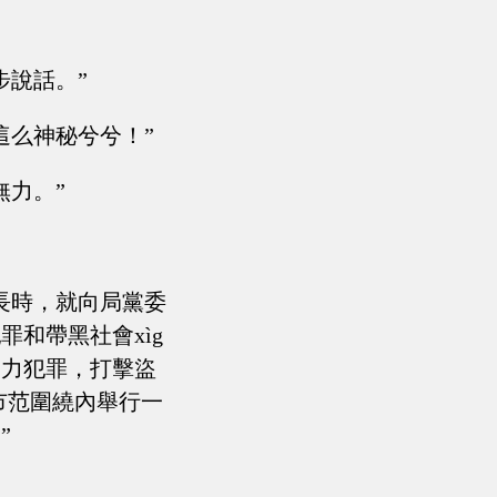
步說話。”
這么神秘兮兮！”
無力。”
長時，就向局黨委
和帶黑社會xìg
暴力犯罪，打擊盜
市范圍繞內舉行一
”