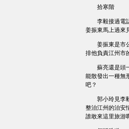
拾寒階
李毅接過電
姜振東馬上過來
姜振東是市
排他負責江州市
蘇亮還是頭
能散發出一種無
吧？
郭小玲見李
整治江州的治安
誰敢來這里旅游