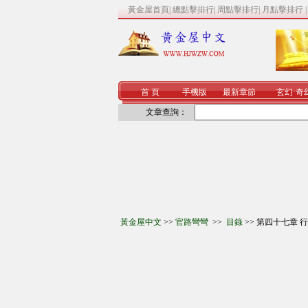
黃金屋首頁
|
總點擊排行
|
周點擊排行
|
月點擊排行
首 頁
手機版
最新章節
玄幻
·
奇
文章查詢：
黃金屋中文
>>
官路彎彎
>>
目錄
>> 第四十七章 