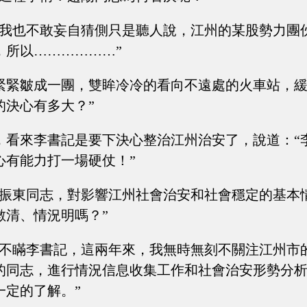
“我也不敢妄自猜側只是聽人說，江州的某股勢力團
，所以………………”
緊緊皺成一團，雙眸冷冷的看向不遠處的火車站，緩
的決心有多大？”
，看來李書記是要下決心整治江州治安了，說道：“
心有能力打一場硬仗！”
姜振東同志，對影響江州社會治安和社會穩定的基本
數清、情況明嗎？”
“不瞞李書記，這兩年來，我無時無刻不關注江州市
的同志，進行情況信息收集工作和社會治安形勢分
一定的了解。”