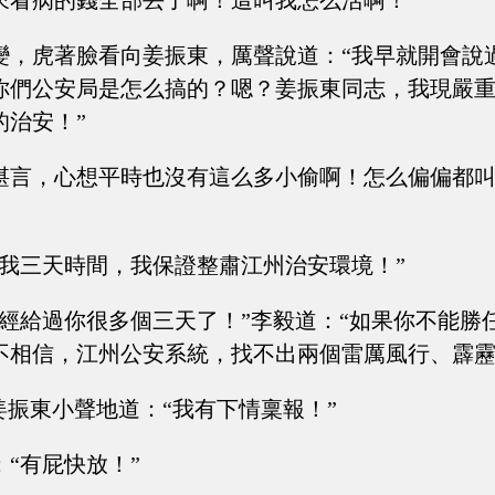
來看病的錢全部丟了啊！這叫我怎么活啊！”
變，虎著臉看向姜振東，厲聲說道：“我早就開會說
你們公安局是怎么搞的？嗯？姜振東同志，我現嚴
的治安！”
堪言，心想平時也沒有這么多小偷啊！怎么偏偏都
給我三天時間，我保證整肅江州治安環境！”
已經給過你很多個三天了！”李毅道：“如果你不能勝
不相信，江州公安系統，找不出兩個雷厲風行、霹靂
姜振東小聲地道：“我有下情稟報！”
“有屁快放！”