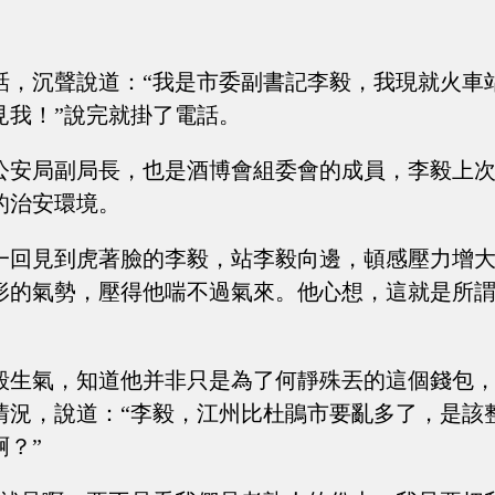
話，沉聲說道：“我是市委副書記李毅，我現就火車
見我！”說完就掛了電話。
公安局副局長，也是酒博會組委會的成員，李毅上
的治安環境。
一回見到虎著臉的李毅，站李毅向邊，頓感壓力增
形的氣勢，壓得他喘不過氣來。他心想，這就是所
毅生氣，知道他并非只是為了何靜殊丟的這個錢包
情況，說道：“李毅，江州比杜鵑市要亂多了，是該
啊？”