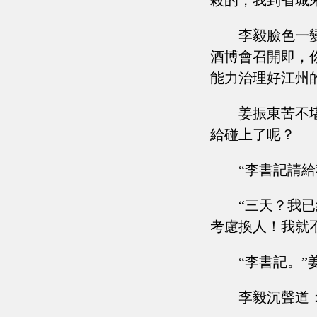
殺的，我到省城
李毅臉色一
酒博會召開即，
能力治理好江州
姜振東苦不
給碰上了呢？
“李書記請
“三天？我
考慮換人！我就
“李書記。”
李毅沉聲道：