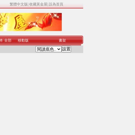
繁體中文版
|
收藏黃金屋
|
設為首頁
本
·
全部
移動版
書架