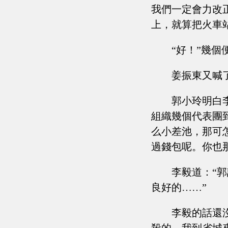
我們一定會力改
上，就算把火車
“好！”幾
姜振東又喊
郭小玲明白
組織幾個代表團
么小差池，那可
過錢包呢。你也
李毅道：“
良好的……”
李毅的話還