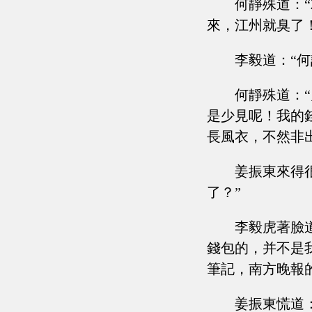
何靜殊道：
來，江州就臭了！
李毅道：“
何靜殊道：
是少見呢！我的
長風衣，不然非
姜振東來得
了？”
李毅虎著臉
錢包的，并不是
筆記，南方晚報
姜振東慌道