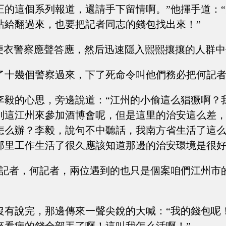
正的這個系列報道，還請手下留情啊。”他揮手道：
站給翻過來，也要把記者同志的錢包找出來！”
個便衣警察應聲答應，然后迅速隱入熙熙攘攘的人群
了十幾個警察過來，下了死命令叫他們務必把何記
李毅的心思，旁邊說道：“江州的小偷這么猖獗啊？
到這江州來參加酒博會呢，但是這里的治安這么差
怎么辦？李毅，說句不中聽話，我南方省生活了這
那里工作生活了很久應該知道那邊的治安環境是很好
郭記者，何記者，兩位遇到的也只是個案咱們江州市
沒有說完，那邊傳來一聲尖銳的大喊：“我的錢包呢