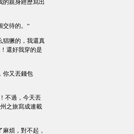
我的親身經歷寫出
個交待的。”
么猖獗的，我還真
呢！還好我穿的是
，你又丟錢包
啊！不過，今天丟
江州之旅寫成連載
了麻煩，對不起，