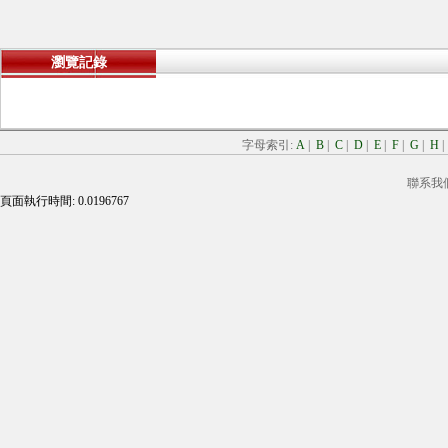
瀏覽記錄
字母索引:
A
|
B
|
C
|
D
|
E
|
F
|
G
|
H
聯系我
頁面執行時間: 0.0196767