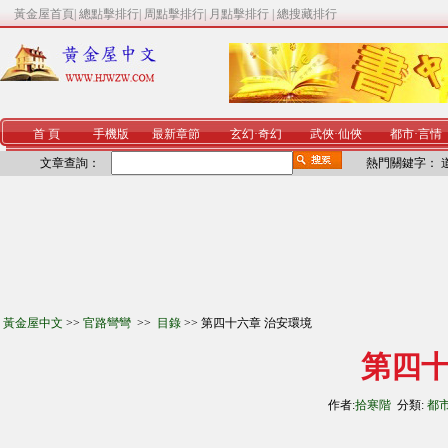
黃金屋首頁
|
總點擊排行
|
周點擊排行
|
月點擊排行
|
總搜藏排行
首 頁
手機版
最新章節
玄幻
·
奇幻
武俠
·
仙俠
都市
·
言情
文章查詢：
熱門關鍵字：
黃金屋中文
>>
官路彎彎
>>
目錄
>> 第四十六章 治安環境
第四十
作者:
拾寒階
分類:
都