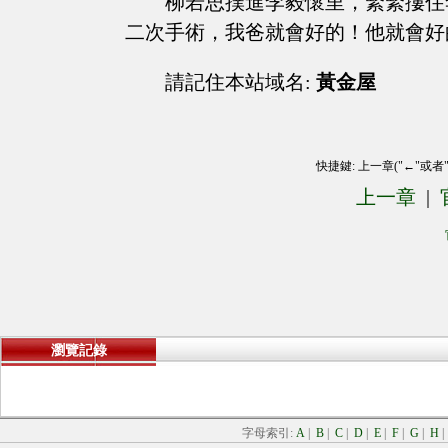
柳若思撲進李毅懷里，緊緊摟住
二次手術，我爸就會好的！他就會好
請記住本站域名:
黃金屋
快捷鍵: 上一章("←"或者
上一章
|
瀏覽記錄
字母索引:
A
|
B
|
C
|
D
|
E
|
F
|
G
|
H