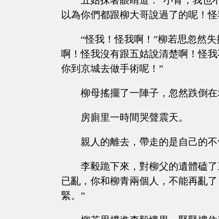
五姑抹著眼睛道：“小青，我也
以為你們都跟柳大哥說過了的呢！怪我··
“怪我！怪我啊！”柳若思忽然
啊！怪我沒有跟五姑說清楚啊！怪我
你到京城去做手術呢！”
柳母搖擺了一陣子，忽然跌倒在
房廁里一時間哭聲震天。
親人的離去，帶走的是自己的不
李毅跪下來，對柳父的遺體磕了
已亂，你和柳青兩個人，不能再亂了
緊。”