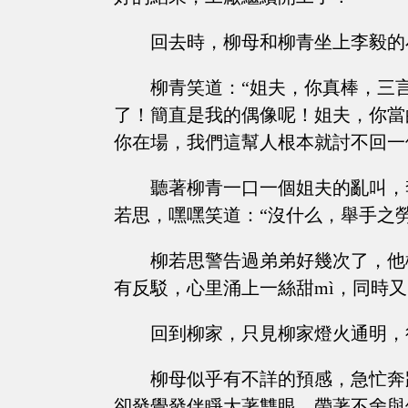
回去時，柳母和柳青坐上李毅的
柳青笑道：“姐夫，你真棒，三
了！簡直是我的偶像呢！姐夫，你當
你在場，我們這幫人根本就討不回一
聽著柳青一口一個姐夫的亂叫，
若思，嘿嘿笑道：“沒什么，舉手之勞
柳若思警告過弟弟好幾次了，他
有反駁，心里涌上一絲甜mì，同時
回到柳家，只見柳家燈火通明，
柳母似乎有不詳的預感，急忙奔
卻發覺發伴睜大著雙眼，帶著不舍與