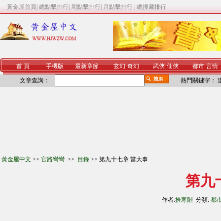
黃金屋首頁
|
總點擊排行
|
周點擊排行
|
月點擊排行
|
總搜藏排行
首 頁
手機版
最新章節
玄幻
·
奇幻
武俠
·
仙俠
都市
·
言情
文章查詢：
熱門關鍵字：
黃金屋中文
>>
官路彎彎
>>
目錄
>> 第九十七章 當大事
第九
作者:
拾寒階
分類:
都