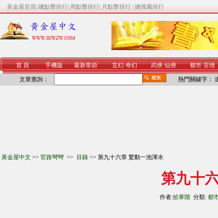
黃金屋首頁
|
總點擊排行
|
周點擊排行
|
月點擊排行
|
總搜藏排行
首 頁
手機版
最新章節
玄幻
·
奇幻
武俠
·
仙俠
都市
·
言情
文章查詢：
熱門關鍵字：
黃金屋中文
>>
官路彎彎
>>
目錄
>> 第九十六章 驚動一池渾水
第九十六
作者:
拾寒階
分類:
都