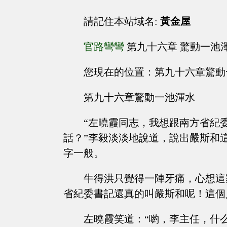
請記住本站域名:
黃金屋
官路彎彎
第九十六章 驚動一池
您現在的位置：第九十六章驚動
第九十六章驚動一池渾水
“左曉霞同志，我想跟南方省紀
話？”李毅淡淡地說道，說出嚴斯和
字一般。
牛得洪只覺得一陣牙痛，心想這
省紀委書記還真的叫嚴斯和呢！這個
左曉霞笑道：“喲，李主任，什