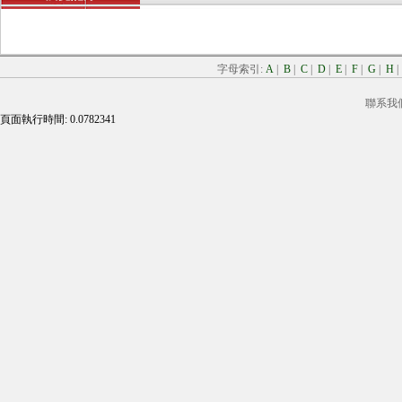
字母索引:
A
|
B
|
C
|
D
|
E
|
F
|
G
|
H
聯系我
頁面執行時間: 0.0782341