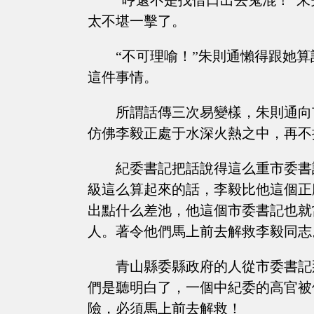
“哼還不是找借口出去鬼混！”
太不堪一擊了。
“不可理喻！”朱則通懶得跟她
這件事情。
所謂話傳三次易變樣，朱則通向
仿佛李毅正處于水深火熱之中，再不
紀委書記把話說得這么重市委書
級這么算起來的話，李毅比他這個正
出點什么差池，他這個市委書記也就
人。著令他們馬上前去解救李毅同志
青山縣委縣政府的人從市委書記
們是聽明白了，一個中紀委的高官被
險，必須馬上前去解救！