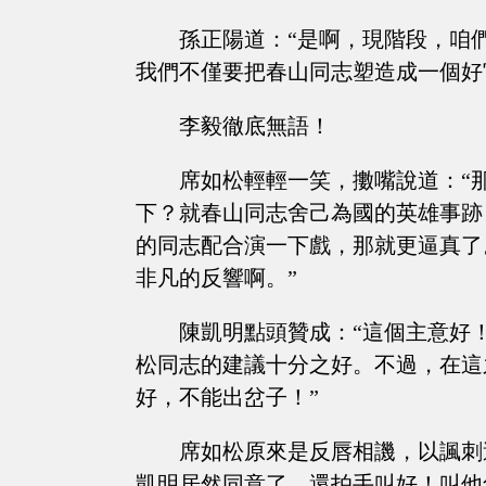
孫正陽道：“是啊，現階段，咱
我們不僅要把春山同志塑造成一個好
李毅徹底無語！
席如松輕輕一笑，擻嘴說道：“
下？就春山同志舍己為國的英雄事跡
的同志配合演一下戲，那就更逼真了
非凡的反響啊。”
陳凱明點頭贊成：“這個主意好
松同志的建議十分之好。不過，在這
好，不能出岔子！”
席如松原來是反唇相譏，以諷刺
凱明居然同意了，還拍手叫好！叫他