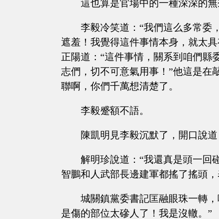
這也算是官場中的一種深深的無
李毅冷笑道：“我們這么多常委
遮羞！我覺得這件事情本身，就太具
正陽道：“這件事情，關系到咱們縣
志們，切不可意氣用事！”他這是在
聯啊，你們千萬想清楚了。
李毅蹙額不語。
陳凱明見李毅沉默了，開口說道
解明珍說道：“我還真是頭一回
智鵬和人武部長邊建軍都搖了搖頭，
城關鎮黨委書記匡融眼珠一轉，
是傷的部位太磣人了！我是沒轍。”