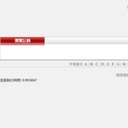
瀏覽記錄
字母索引:
A
|
B
|
C
|
D
|
E
|
F
|
G
|
H
聯系我
頁面執行時間: 0.0916047