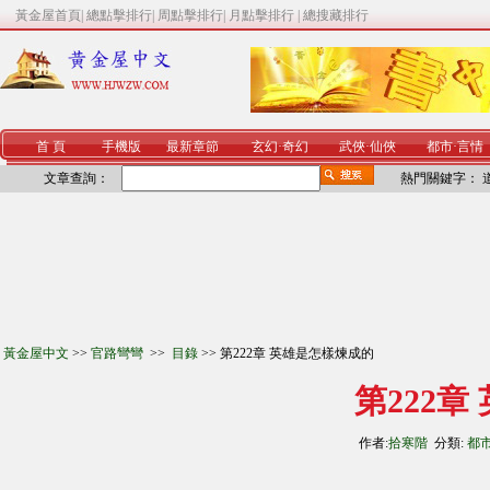
黃金屋首頁
|
總點擊排行
|
周點擊排行
|
月點擊排行
|
總搜藏排行
首 頁
手機版
最新章節
玄幻
·
奇幻
武俠
·
仙俠
都市
·
言情
文章查詢：
熱門關鍵字：
黃金屋中文
>>
官路彎彎
>>
目錄
>> 第222章 英雄是怎樣煉成的
第222
作者:
拾寒階
分類:
都