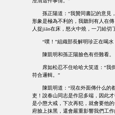
澄清這件事情。”
孫正陽道：“我贊同書記的意見
形象是極為不利的，我聽到有人在傳
人捉jiān在床，怒火中燒，一刀給切
“噗！”組織部長解明珍正在喝
陳凱明和孫正陽臉色有些難看。
席如松忍不住哈哈大笑道：“我
符合邏輯。”
陳凱明道：“現在外面傳什么的
吏！說春山同志是作惡多端，因此才
是小懲大戒，下次再犯，就會要他的
府臉上抹黑，還會嚴重影響我們工作