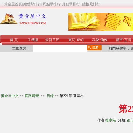
黃金屋首頁
|
總點擊排行
|
周點擊排行
|
月點擊排行
|
總搜藏排行
首 頁
手機版
最新章節
玄幻
·
奇幻
武俠
·
仙俠
都市
·
言情
文章查詢：
熱門關鍵字：
黃金屋中文
>>
官路彎彎
>>
目錄
>> 第221章 遮羞布
第2
作者:
拾寒階
分類:
都