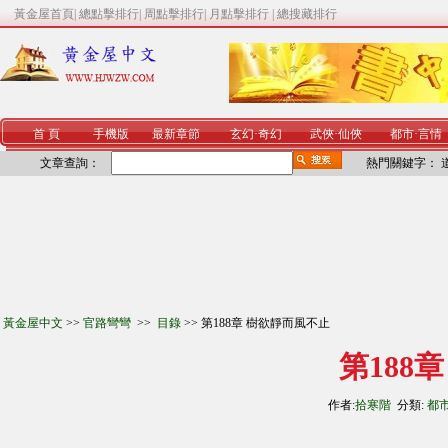
黃金屋首頁
|
總點擊排行
|
周點擊排行
|
月點擊排行
|
總搜藏排行
首 頁
手機版
最新章節
玄幻
·
奇幻
武俠
·
仙俠
都市
·
言情
文章查詢：
熱門關鍵字：
黃金屋中文
>>
官路彎彎
>>
目錄
>> 第188章 樹欲靜而風不止
第188
作者:
拾寒階
分類:
都