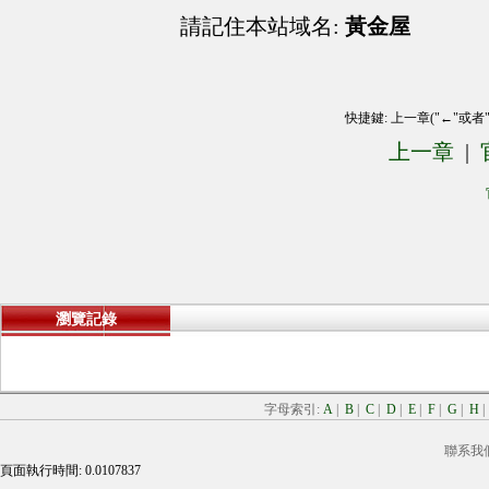
請記住本站域名:
黃金屋
快捷鍵: 上一章("←"或者
上一章
|
瀏覽記錄
字母索引:
A
|
B
|
C
|
D
|
E
|
F
|
G
|
H
聯系我
頁面執行時間: 0.0107837