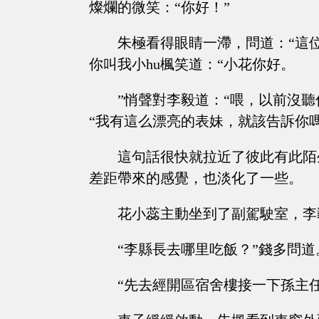
燦爛的微笑：“你好！”
朱極看得眼睛一滯，問道：“這
你叫我小hu楓笑道：“小花你好。
”悄聲對李毅道：“喂，以前沒
“我有這么漂亮的表妹，就該告訴你
這句話很快就拉近了彼此有此陌
差距帶來的感覺，也淡化了一些。
花小蕊主動坐到了副駕駛室，李
“李縣長去哪里吃飯？”錢多問
“先去經開區宿舍樓接一下孫主