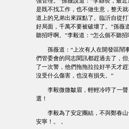
強管理。”孫薇說道：“李縣長，最
是既不找工作，也不做生意，整天就
道上的兄弟出來踩點了。臨沂自從打
好局面，千萬不要被破壞了。”孫薇
聽招呼啊。”李毅道：“怎么個不聽招
孫薇道：“上次有人在開發區鬧事
們管委會的同志聞訊都趕過去了，但
了一次警，他們拖拖拉拉好半天才趕
沒受什么傷害，也沒有損失。”
李毅微微皺眉，輕輕冷哼了一聲
選！
李毅為了安定團結，不與鄭春山
安寧！。，