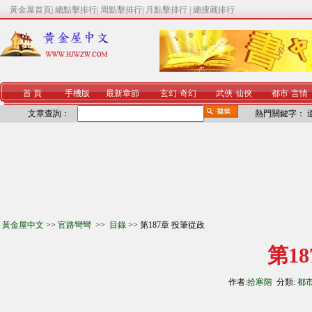
黃金屋首頁
|
總點擊排行
|
周點擊排行
|
月點擊排行
|
總搜藏排行
首 頁
手機版
最新章節
玄幻
·
奇幻
武俠
·
仙俠
都市
·
言情
文章查詢：
熱門關鍵字：
黃金屋中文
>>
官路彎彎
>>
目錄
>> 第187章 投筆從政
第1
作者:
拾寒階
分類:
都