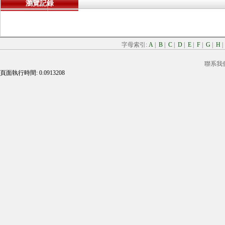
瀏覽記錄
字母索引:
A
|
B
|
C
|
D
|
E
|
F
|
G
|
H
聯系我
頁面執行時間: 0.0913208