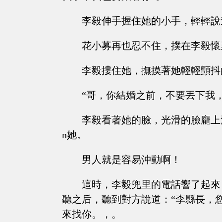
李毅伸手握住她的小手，輕輕說
花小募再也忍不住，撲在李毅懷
李毅摟住她，撫摸著她輕輕顫抖
“哥，你結婚之前，不要丟下我
李毅看著她的臉，光滑的臉龐上
n她。
男人就是容易沖動啊！
這時，李毅兜里的電話響了起來
聽之后，聽到對方說道：“李縣長，
來找你。，。