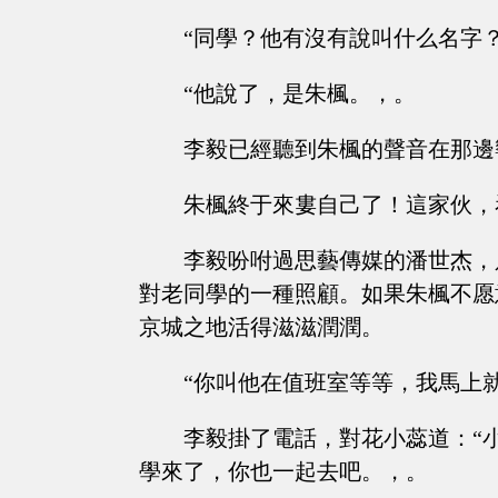
“同學？他有沒有說叫什么名字
“他說了，是朱楓。，。
李毅已經聽到朱楓的聲音在那邊
朱楓終于來婁自己了！這家伙，
李毅吩咐過思藝傳媒的潘世杰，
對老同學的一種照顧。如果朱楓不愿
京城之地活得滋滋潤潤。
“你叫他在值班室等等，我馬上
李毅掛了電話，對花小蕊道：“
學來了，你也一起去吧。，。