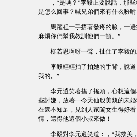
，“是嗎？”李毅正要說話，那
是怎么回事？喊兄弟們來有什么吩咐
馬躍程一手捂著發疼的臉，一邊
麻煩你們幫我教訓他們一頓。”
柳若思啊呀一聲，扯住了李毅的
李毅輕輕拍了拍她的手背，說道
我的。”
李元逍笑著搖了搖頭，心想這個
些討嫌，放著一今天仙般美貌的未婚
在還不知足，見到人家閨女生得好看
情，還得他這個小叔來做！
李毅對李元逍笑道：，“我救美