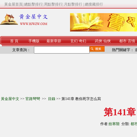
黃金屋首頁
|
總點擊排行
|
周點擊排行
|
月點擊排行
|
總搜藏排行
首 頁
手機版
最新章節
玄幻
·
奇幻
武俠
·
仙俠
都市
·
言情
文章查詢：
熱門關鍵字：
黃金屋中文
>>
官路彎彎
>>
目錄
>> 第141章 教你死字怎么寫
第141
作者:
拾寒階
分類:
都