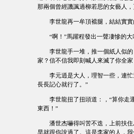
那兩個曾經譏諷過柳若思的女藝人，
李世龍再一牟頂襠腿，結結實實
“啊！”馬躍程發出一聲凄慘的大
李世龍手一堆，推一個紙人似的
家？信不信我即刻喊人來滅了你全家
李元逍是大人，理智一些，連忙
長長記心就行了。”
李世龍扭了扭頭道：，“算你走
東西！”
潘世杰嚇得叫苦不迭，上前扶住
早就跟你說過了。這是李家的人，我