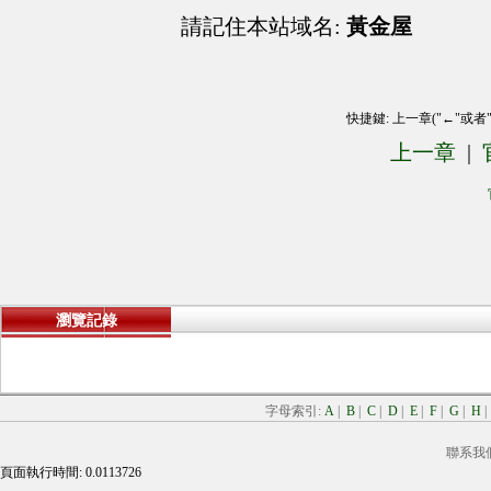
請記住本站域名:
黃金屋
快捷鍵: 上一章("←"或者
上一章
|
瀏覽記錄
字母索引:
A
|
B
|
C
|
D
|
E
|
F
|
G
|
H
聯系我
頁面執行時間: 0.0113726