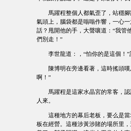
馬躍程整個人都氣歪了，站穩腳
氣頭上，腦袋都是嗡嗡作響，一心一
話？甩開他的手，大聲嚷道：“我管
們別走！”
李世龍道：，“怕你的是這個！
陳博明在旁邊看著，這時搖頭嘆
啊！”
馬躍程是這家水晶宮的常客，認
人來。
這種地方的幕后老板，要么是當
板在經營。這種涉黃涉賭的場所里，