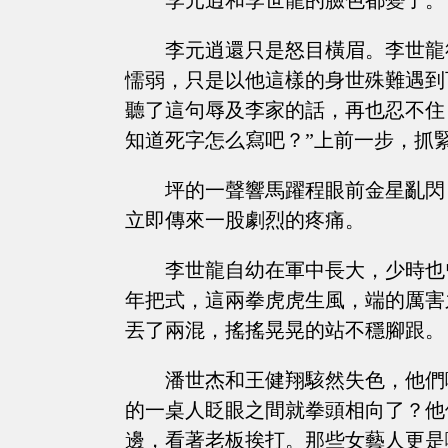
李元逍和李世龍的臉色都變了。
李元逍還只是怒目橫眉。李世龍
懦弱，只是以他這樣的身世殊難遇到
聽了這句辱及李家的話，再也忍不住
知道死字怎么寫吧？”上前一步，抓
坪的一聲響馬躍程眼前金星亂閃
立即傳來一股劇烈的疼痛。
李世龍自幼在軍中長大，少時也
年把式，這兩拳虎虎生風，端的厲害
丟了兩混，搖搖晃晃的站不穩腳跟。
潘世杰和王健翔駭然失色，他們
的一桌人眨眼之間就拳頭相向了？他
邊，看著老板挨打。那些女藝人更是