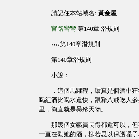
請記住本站域名:
黃金屋
官路彎彎
第140章 潛規則
››››第140章潛規則
第140章潛規則
小說：
，這個馬躍程，環真是個酒中狂
喝紅酒比喝水還快，跟豬八戒吃人參
里，簡直就是暴殄天物。
那幾個女藝員長得都還可以，但
一直在勸她的酒，柳若思以保護嗓子