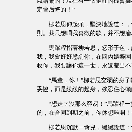
氣給鬧的！現在有一個走紅的機會擺
定會后悔的！”
柳若思仰起頭，堅決地說道：，
則。我只想唱我喜歡的歌，并不想淪
馬躍程指著柳若思，怒形于色，
我，我會好好懲罰你，在國內娛樂圈
收你，我要讓你這一世，永遠都出不
“馬董，你！”柳若思交弱的身
妥協，而是緩緩的起身，強忍住心頭
“想走？沒那么容易！”馬躍程
的，在合同到期之前，你休想離開！
柳若思沉默一會兒，緩緩說道：