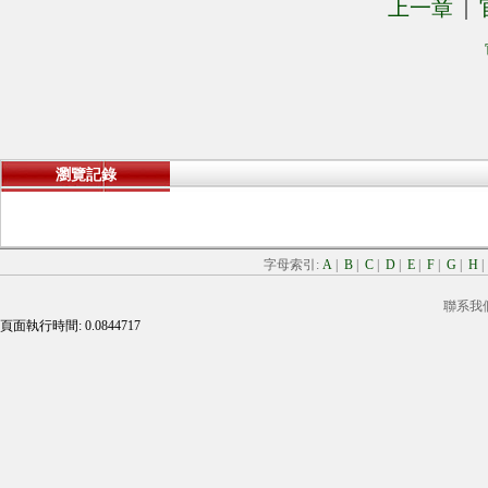
上一章
|
瀏覽記錄
字母索引:
A
|
B
|
C
|
D
|
E
|
F
|
G
|
H
聯系我
頁面執行時間: 0.0844717