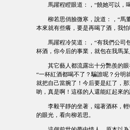
馬躍程瞪眼道：，“饒她可以，
柳若思俏臉微寒，說道：，“馬
本來就有些癢，要是再喝了酒，我怕
馬躍程冷笑道：，“有我們公司
杯酒，你今后的事業，就包在我馬某
其它藝人都流露出十分艷羨的眼
“一杯紅酒都喝不了？騙誰呢？分明
就把自己當腕了！今后要是紅了，那
喲，真是啊！這樣的人還能紅起來的
李毅平靜的坐著，端著酒杯，輕
的眼光，看向柳若思。
這個前世的夢中情人，原本以為