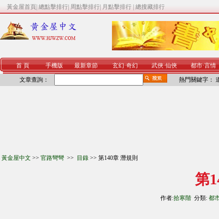
黃金屋首頁
|
總點擊排行
|
周點擊排行
|
月點擊排行
|
總搜藏排行
首 頁
手機版
最新章節
玄幻
·
奇幻
武俠
·
仙俠
都市
·
言情
文章查詢：
熱門關鍵字：
黃金屋中文
>>
官路彎彎
>>
目錄
>> 第140章 潛規則
第1
作者:
拾寒階
分類:
都