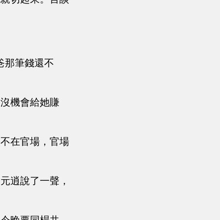
爸那筆錢還不
怕沒機會給她賺
人不在官場，官場
李元逍說了一聲，