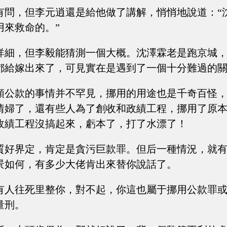
有問，但李元逍還是給他做了講解，悄悄地說道：“
用來救命的。”
詳細，但李毅能猜測一個大概。沈澤霖老是跑京城
都給嫁出來了，可見實在是遇到了一個十分難過的
額公款的事情并不罕見，挪用的用途也是千奇百怪
情婦了，還有些人為了創收和政績工程，挪用了原
政績工程沒搞起來，虧本了，打了水漂了！
質好界定，肯定是貪污巨款罪。但后一種情況，就
景如何，有多少大佬肯出來替你說話了。
有人往死里整你，對不起，你這也屬于挪用公款罪
量刑。