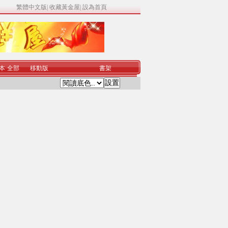
繁體中文版
|
收藏黃金屋
|
設為首頁
本
·
全部
移動版
書架