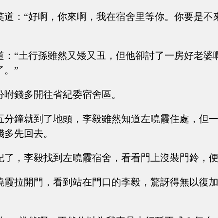
笑道：“好啊，你來啊，我在宿舍里等你。你要是不
道：“土行孫雖然又矮又丑，但他卻討了一房好老婆
了。”
吩咐錢多開往省紀委宿舍區。
五分鐘就到了地頭，李毅雖然知道左曉霞住處，但
錢多先回去。
記了，李毅找到左曉霞宿舍，看看門上沒裝門鈴，
曉霞拉開門，看到站在門口的李毅，驚訝得無以復加