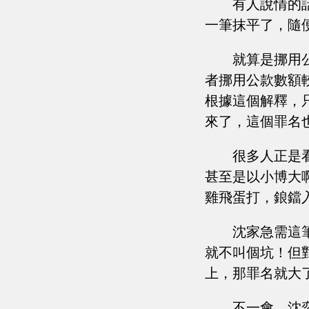
有人說情的
一筆抹平了，隨
就算是挪用
者挪用公款數額
根據這個解釋，
來了，這個罪名
很多人正是
甚至是以小博大
雞飛蛋打，鋃鐺
沈家急需這
就不叫個坑！但
上，那罪名就大
不一會，沈