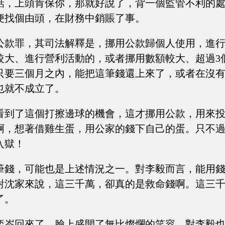
話，上頭肯保你，那就好說了，背一個監管不利的
便找個由頭，在財務中銷賬了事。
公款罪，其司法解釋是，挪用公款歸個人使用，進
較大、進行營利活動的，或者挪用數額較大、超過3
只要三個月之內，能把這筆錢還上來了，或者在沒
也就不成立了。
看到了這個打擦邊球的機會，這才挪用公款，用來
啊，想著借雞生蛋，用公家的錢下自己的蛋。只不
入獄！
筆錢，可能也是上述情況之一。對李毅而言，能用
對沈家來說，這三千萬，卻真的是救命錢啊。這三
了。
奕岑回來了，臉上盛開了無比燦爛的笑容，對李毅