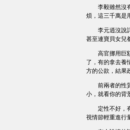
李毅雖然沒
煩，這三千萬是
李元逍沒說
甚至連寶貝女兒
高官挪用巨
了，有的拿去養
方的公款，結果
前兩者的性
小，就看你的背
定性不好，
視情節輕重進行