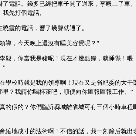
掛了電話。錢多已經把車子開了過來，李毅上了車
，我先打個電話。
左曉霞的電話，響了幾聲就通了。
“領導，今天晚上還沒有睡美容覺呢？”
“李毅，你當我是豬呢！現在才幾點鐘，就睡覺！喂
”
你在學校時就是我的領導啊！現在又是省紀委的大干
哪里？我請你喝杯茶吧，順便向你匯報匯報工作。”
“真的假的？你們臨沂縣城離省城可有三個小時車程
我會縮地成寸的法術啊！不信的話，我一刻鐘后就出