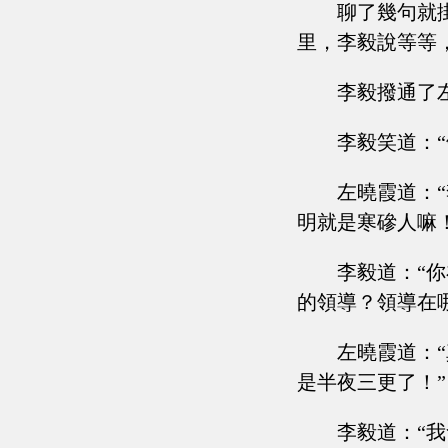
聊了幾句就
里，李毅說等等
李毅撥通了
李毅笑道：
左曉霞道：
明就是寒磣人嘛！
李毅道：“
的領導？領導在
左曉霞道：
是半夜三更了！”
李毅道：“