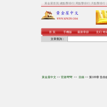
黃金屋首頁
|
總點擊排行
|
周點擊排行
|
月點擊排行
首 頁
手機版
最新章節
玄幻
·
奇
文章查詢：
黃金屋中文
>>
官路彎彎
>>
目錄
>> 第109章 告