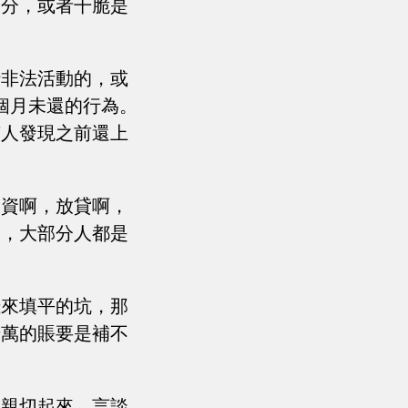
處分，或者干脆是
行非法活動的，或
個月未還的行為。
有人發現之前還上
投資啊，放貸啊，
過，大部分人都是
錢來填平的坑，那
千萬的賬要是補不
也親切起來。言談