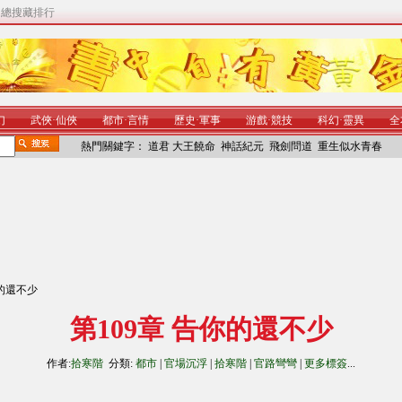
|
總搜藏排行
幻
武俠
·
仙俠
都市
·
言情
歷史
·
軍事
游戲
·
競技
科幻
·
靈異
全
熱門關鍵字：
道君
大王饒命
神話紀元
飛劍問道
重生似水青春
你的還不少
第109章 告你的還不少
作者:
拾寒階
分類:
都市
|
官場沉浮
|
拾寒階
|
官路彎彎
|
更多標簽
...