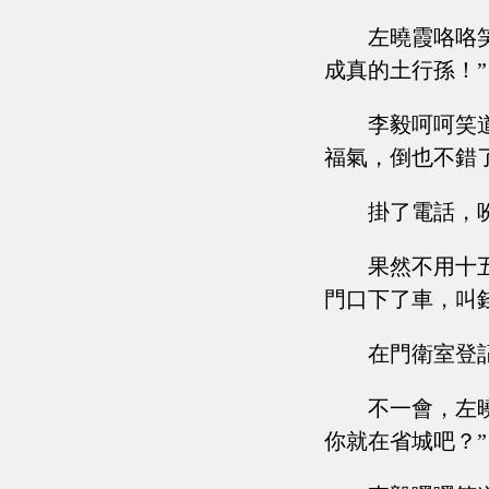
左曉霞咯咯
成真的土行孫！”
李毅呵呵笑
福氣，倒也不錯
掛了電話，
果然不用十
門口下了車，叫
在門衛室登
不一會，左
你就在省城吧？”