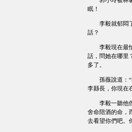
郭小玲被林
眠！
李毅就郁悶
話？
李毅現在最
話，問她在哪里
多了。
孫薇說道：
李縣長，你現在
李毅一聽他
舍命陪酒的命，
去看望你們吧。