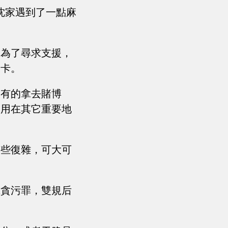
沈家遇到了一點麻
，為了尋求支援，
關卡。
，有的拿去賭博
本用在其它重要地
有些復雜，可大可
或貪污罪，雙規后