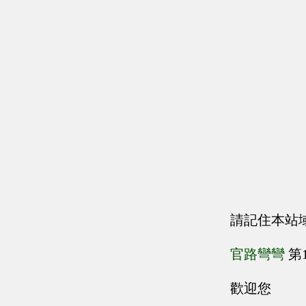
請記住本站
官路彎彎
第
歡迎您