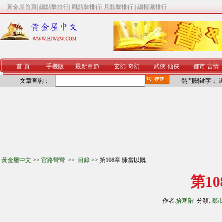
黃金屋首頁
|
總點擊排行
|
周點擊排行
|
月點擊排行
|
總搜藏排行
首 頁
手機版
最新章節
玄幻
·
奇幻
武俠
·
仙俠
都市
·
言情
文章查詢：
熱門關鍵字：
黃金屋中文
>>
官路彎彎
>>
目錄
>> 第108章 慷當以慨
第1
作者:
拾寒階
分類:
都