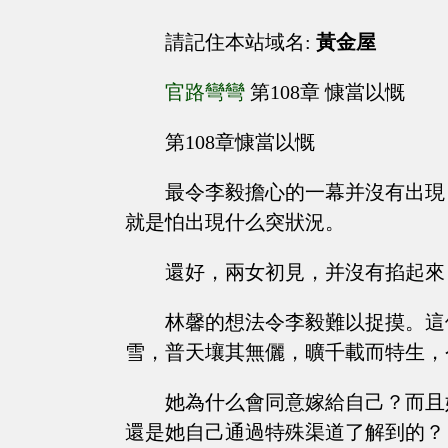
請記住本站域名:
黃金屋
官路彎彎
第108章 慷當以慨
第108章慷當以慨
最令李毅擔心的一幕并沒有出現
就是怕出現什么突狀況。
還好，兩女初見，并沒有掐起來
林馨的想法令李毅難以捉摸。這
雪，普天壤其無儷，曠千載而特生，
她為什么會同意嫁給自己？而且
還是她自己通過特殊渠道了解到的？