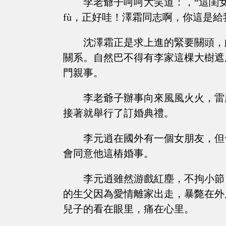
李老爺子呵呵大笑道：，“這閨
fù，正好哇！澤霜同志啊，你這是給
沈澤霜正是求上進的緊要關頭，
關系。自然巴不得有李家這棵大樹遮
門親事。
李老爺子辦事向來風風火火，雷
接著就舉行了訂婚典禮。
李元逍在國外有一個女朋友，但
會同意他這樁婚事。
李元逍雖然游戲紅塵，不拘小節
的生父因為愛情離家出走，暴斃在外
兒子的看在眼里，痛在心里。