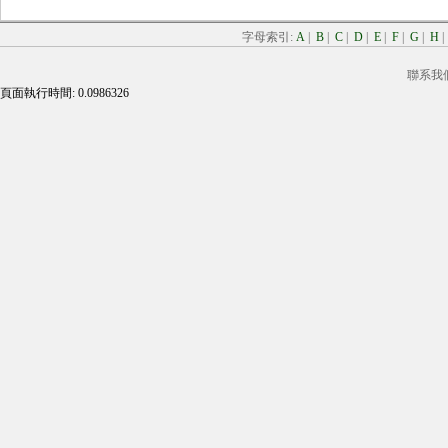
字母索引:
A
|
B
|
C
|
D
|
E
|
F
|
G
|
H
聯系我
頁面執行時間: 0.0986326