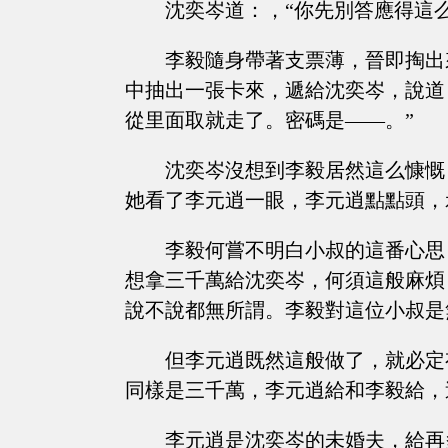
沈奕岑道：，“你先別答應得這
李毅隨身帶著支票薄，晉即掏出
中抽出一張卡來，遞給沈奕岑，說道
從里面取就走了。密碼是——。”
沈奕岑沒想到李毅居然這么慷慨
她看了李元逍一眼，李元逍點點頭，
李毅何嘗不明白小叔的這番心思
想拿三千萬給沈奕岑，何須這般麻煩
說不說都無所謂。李毅對這位小叔是
但李元逍既然這般做了，就必定
同樣是三千萬，李元逍給和李毅給，
李元逍是沈奕岑的未婚夫，給再