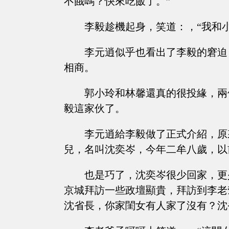
不餓嗎？快來吃飯了。”
李毅趁機起身，笑道：，“我和
李元逍似乎也看出了李毅的窘迫
相商。
郭小玲和林馨還真的很投緣，兩
毅這家伙了。
李元逍給李毅做了正式介紹，原
兒，名叫沈奕岑，今年二牟八歲，以
也是巧了，沈奕岑很少回家，更
京城拜訪一些政壇顯貴，拜訪到李老
沈省長，你家閨女有人家了沒有？沈