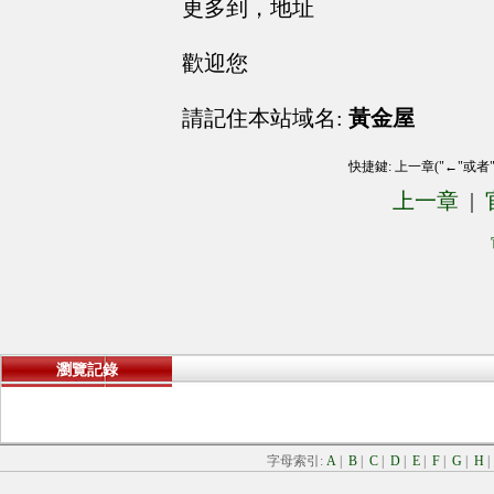
更多到，地址
歡迎您
請記住本站域名:
黃金屋
快捷鍵: 上一章("←"或者
上一章
|
瀏覽記錄
字母索引:
A
|
B
|
C
|
D
|
E
|
F
|
G
|
H