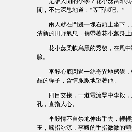
是誰人開的小學？花小蕊當即就
間，不無深思地道：“等下課吧。”
兩人就在門邊一塊石頭上坐下，
清新的田野氣息，捎帶著花小蕊身上
花小蕊柔軟烏黑的秀發，在風中
臉。
李毅心底閃過一絲奇異地感覺，
晶的眸子，含情脈脈地望著他。
四目交接，一道電流擊中李毅，
孔，直指人心。
李毅情不自禁地伸出手去，輕輕
玉，觸指冰涼，李毅的手指微微的顫