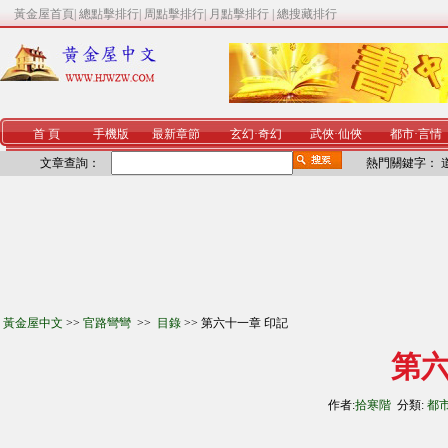
黃金屋首頁
|
總點擊排行
|
周點擊排行
|
月點擊排行
|
總搜藏排行
首 頁
手機版
最新章節
玄幻
·
奇幻
武俠
·
仙俠
都市
·
言情
文章查詢：
熱門關鍵字：
黃金屋中文
>>
官路彎彎
>>
目錄
>> 第六十一章 印記
第六
作者:
拾寒階
分類:
都