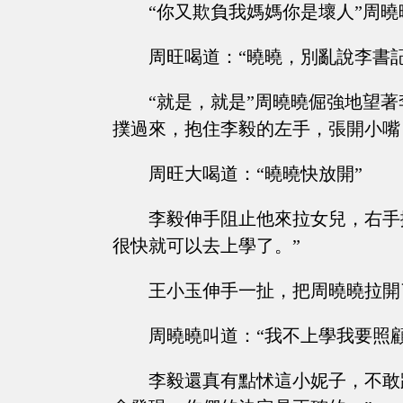
“你又欺負我媽媽你是壞人”周
周旺喝道：“曉曉，別亂說李書
“就是，就是”周曉曉倔強地望
撲過來，抱住李毅的左手，張開小嘴
周旺大喝道：“曉曉快放開”
李毅伸手阻止他來拉女兒，右手
很快就可以去上學了。”
王小玉伸手一扯，把周曉曉拉開
周曉曉叫道：“我不上學我要照
李毅還真有點怵這小妮子，不敢