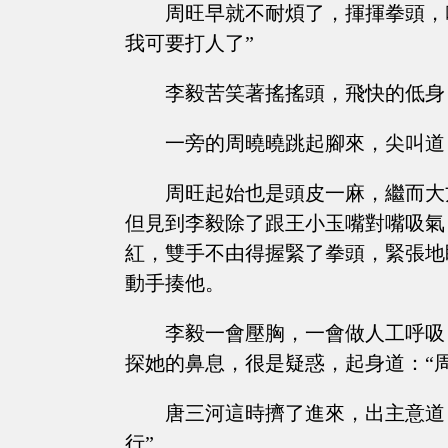
周旺早就不耐煩了，揮揮拳頭，
我可要打人了”
李毅苦笑著搖搖頭，飛快的低身
一旁的周曉曉跳起腳來，尖叫道
周旺起始也是頭皮一麻，繼而大
但見到李毅除了跟王小玉嘴對嘴吸氣
紅，雙手不由得握緊了拳頭，緊張地
動手揍他。
李毅一會壓胸，一會做人工呼吸
探她的鼻息，很是疑惑，起身道：“
唐三河這時擠了進來，出主意道
行”