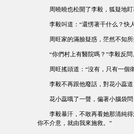
周曉曉也松開了李毅，狐疑地盯
李毅叫道：“還愣著干什么？快
周旺家的滿臉疑惑，茫然不知所
“你們村上有醫院嗎？”李毅反問
周旺搖頭道：“沒有，只有一個衛
李毅不再跟他廢話，對花小蕊道
花小蕊哦了一聲，偏著小腦袋問
李毅暴汗，不敢再看她那清純得
你不介意，就由我來施救。”