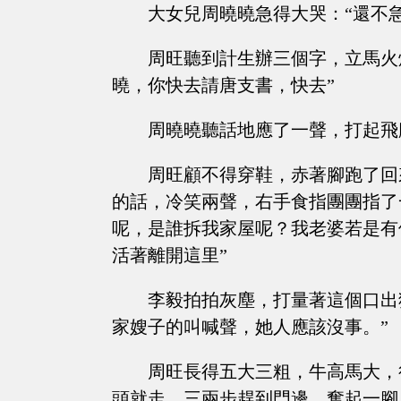
大女兒周曉曉急得大哭：“還不
周旺聽到計生辦三個字，立馬火
曉，你快去請唐支書，快去”
周曉曉聽話地應了一聲，打起飛
周旺顧不得穿鞋，赤著腳跑了回
的話，冷笑兩聲，右手食指團團指了
呢，是誰拆我家屋呢？我老婆若是有
活著離開這里”
李毅拍拍灰塵，打量著這個口出
家嫂子的叫喊聲，她人應該沒事。”
周旺長得五大三粗，牛高馬大，
頭就走，三兩步趕到門邊，奮起一腳