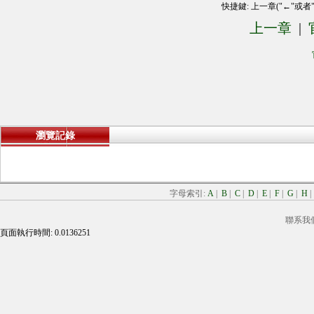
快捷鍵: 上一章("←"或者
上一章
|
瀏覽記錄
字母索引:
A
|
B
|
C
|
D
|
E
|
F
|
G
|
H
聯系我
頁面執行時間: 0.0136251