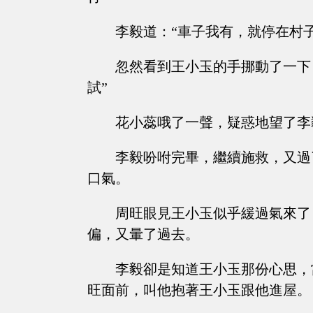
李毅道：“車子我有，就停在村
忽然看到王小玉的手挪動了一下
試”
花小蕊哦了一聲，疑惑地望了李
李毅吩咐完畢，繼續施救，又過
口氣。
周旺眼見王小玉似乎緩過氣來了
偏，又暈了過去。
李毅卻是知道王小玉那份心思，
旺面前，叫他抱著王小玉跟他進屋。