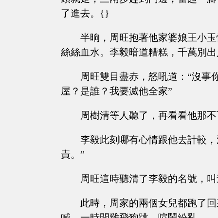
了進去。{}
半晌，周旺抱著他家婆娘王小玉
絲絲血水。李毅暗道糟糕，千萬別出
周旺雙目盡赤，怒吼道：“沒事
屋？是誰？我要滅他全家”
周樹清等人聽了，再看看他那不
李毅此刻哪有心情跟他去計較，
責。”
周旺這時聽清了李毅的名號，叫
此時，周家的兩個女兒都跑了回
喊，一時間雞飛狗跳，喧鬧紛亂。