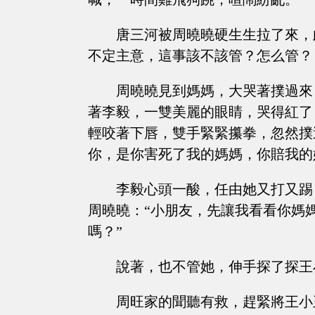
唐三河被周曉曉硬生生拉了來，
不定主意，這事該不該管？怎么管？
周曉曉見到媽媽，大哭著撲過來
著李毅，一雙美麗的眼睛，哭得紅了
輕咬著下唇，雙手緊緊攥拳，忽然撲
你，是你害死了我的媽媽，你賠我的
李毅心頭一酸，任由她又打又踢
周曉曉：“小朋友，先讓我看看你媽
嗎？”
說著，也不管她，伸手探了探王
周旺家的聞聽有救，趕緊將王小玉