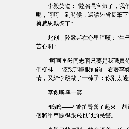
李毅笑道：“陸省長客氣了，我
呢，呵呵，到時候，還請陸省長筆下
就感恩戴德了”
此刻，陸致邦在心里暗嘆：“生
苦心啊”
“呵呵李毅同志啊只要是我職責
們柳林。”陸致邦鷹眼如鉤，看著李
情，又給李毅敲了一棒子：你別太過
李毅嘿嘿一笑。
“嗚嗚——”警笛聲響了起來，
個將單車踩得跟飛也似的民警。