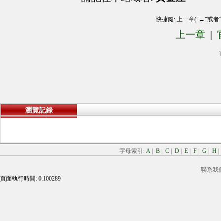
快捷鍵: 上一章("←"或者
上一章
|
瀏覽記錄
字母索引:
A
|
B
|
C
|
D
|
E
|
F
|
G
|
H
聯系我
頁面執行時間: 0.100289