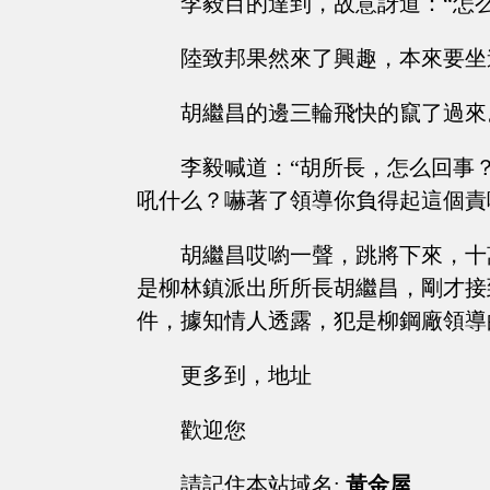
李毅目的達到，故意訝道：“怎
陸致邦果然來了興趣，本來要坐
胡繼昌的邊三輪飛快的竄了過來
李毅喊道：“胡所長，怎么回事
吼什么？嚇著了領導你負得起這個責
胡繼昌哎喲一聲，跳將下來，十
是柳林鎮派出所所長胡繼昌，剛才接
件，據知情人透露，犯是柳鋼廠領導
更多到，地址
歡迎您
請記住本站域名:
黃金屋