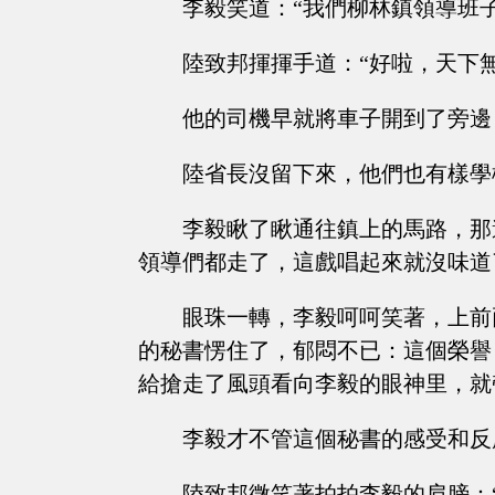
李毅笑道：“我們柳林鎮領導班
陸致邦揮揮手道：“好啦，天下
他的司機早就將車子開到了旁邊
陸省長沒留下來，他們也有樣學
李毅瞅了瞅通往鎮上的馬路，那
領導們都走了，這戲唱起來就沒味道
眼珠一轉，李毅呵呵笑著，上前
的秘書愣住了，郁悶不已：這個榮譽
給搶走了風頭看向李毅的眼神里，就
李毅才不管這個秘書的感受和反
陸致邦微笑著拍拍李毅的肩膀：