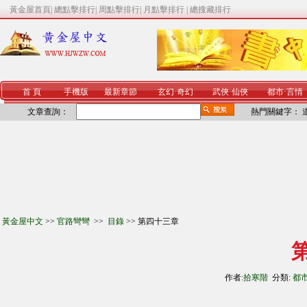
黃金屋首頁
|
總點擊排行
|
周點擊排行
|
月點擊排行
|
總搜藏排行
首 頁
手機版
最新章節
玄幻
·
奇幻
武俠
·
仙俠
都市
·
言情
文章查詢：
熱門關鍵字：
黃金屋中文
>>
官路彎彎
>>
目錄
>> 第四十三章
作者:
拾寒階
分類:
都