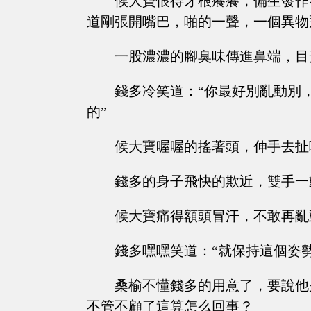
候大寶恨得牙根癢癢，偏生發作
道剛張開嘴巴，啪的一聲，一個異物
一股濃濃的腳臭味傳進鼻端，目
錢多冷笑道：“你最好別亂動別
的”
候大寶喔喔的搖著頭，伸手去扯
錢多的身子飛快的欺近，雙手一
候大寶痛得額頭冒汗，不敢再亂
錢多嘿嘿笑道：“就保持這個姿
桑榆不懂錢多的用意了，要說他
不管不顧了這算怎么回事？