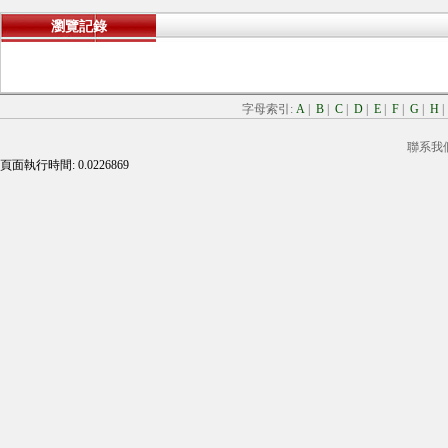
瀏覽記錄
字母索引:
A
|
B
|
C
|
D
|
E
|
F
|
G
|
H
聯系我
頁面執行時間: 0.0226869