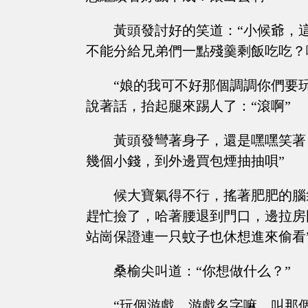
黃頭發討好的笑道：“小候爺，
不能分給兄弟們一點殘羹剩飯吃吃？
“娘的我可不好那個調調你們要
說著話，抬起腿來踢人了：“滾啊”
黃頭發彎著身子，還是嘿嘿笑著
幾個小錢，到外邊買包煙抽抽唄”
候大寶氣得不行，搖著肥肥的腦
趕忙撿了，哈著腰退到門口，邊拉房
站崗保證連一只蚊子也休想進來偷看
桑榆尖叫道：“你想做什么？”
“玩個游戲，游戲名字嘛，叫那