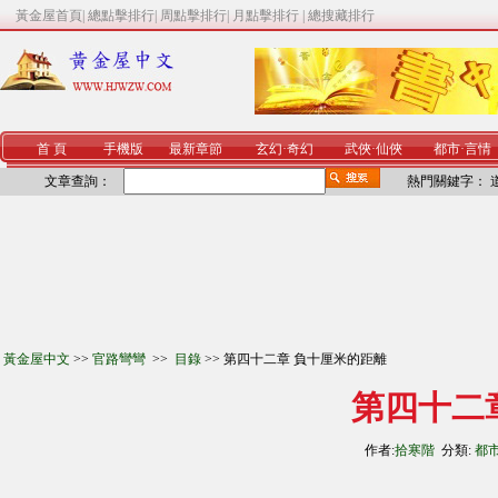
黃金屋首頁
|
總點擊排行
|
周點擊排行
|
月點擊排行
|
總搜藏排行
首 頁
手機版
最新章節
玄幻
·
奇幻
武俠
·
仙俠
都市
·
言情
文章查詢：
熱門關鍵字：
黃金屋中文
>>
官路彎彎
>>
目錄
>> 第四十二章 負十厘米的距離
第四十二
作者:
拾寒階
分類:
都