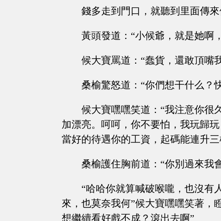
錢多走到門口，就聽到里面傳來
黃頭發道：“小候爺，就是她啊
候大寶罵道：“蠢貨，還敢頂嘴
桑榆驚怒道：“你們想干什么？
候大寶嘿嘿笑道：“我注意你很
加漂亮。呵呵，你不要怕，我玩歸玩
當好的待遇你的工資，起碼能連升三
桑榆護住胸前道：“你別過來我會
“哈哈你就算喊破喉嚨，也沒有
來，也莫奈我何”候大寶嘿嘿笑著，
想繼續看好戲不成？滾出去啊”