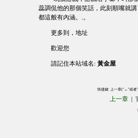
蕊調侃他的那個笑話，此刻順嘴就講
都這般有內涵。.。
更多到，地址
歡迎您
請記住本站域名:
黃金屋
快捷鍵: 上一章("←"或者
上一章
|