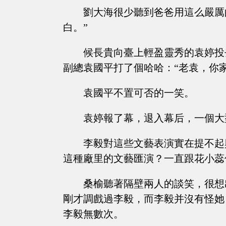
劉大海很少聽到爸爸用這么嚴厲
白。”
候長貴向臺上輕盈靈秀的袁婷投
副總袁國平打了個哈哈：“老袁，你
袁國平不置可否的一笑。
袁婷報了幕，退入幕后，一個大
李毅對這些文藝表演實在提不起
這種廠里的文藝匯演？一直跟花小蕊
桑榆聽著隔壁兩人的談笑，很想
剛才調戲過李毅，而李毅并沒有怪她
李毅無數次。