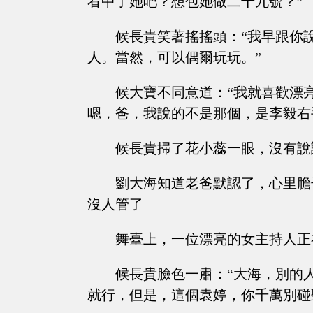
看中了她吧？想包她做二十九號？”
候長貴笑著搖搖頭：“我早跟你
人。當然，可以偶爾玩玩。”
候大寶不同意道：“我就喜歡漂
嗯，爸，我說的不是那個，是李毅右
候長貴掃了花小蕊一眼，沒有說話
劉大海知道老爸默認了，心里膽
沒人管了
舞臺上，一位漂亮的女主持人正
候長貴臉色一肅：“大海，別的
就行，但是，這個袁婷，你千萬別碰