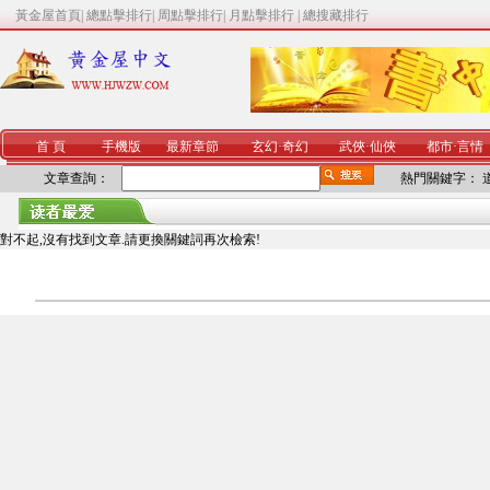
黃金屋首頁
|
總點擊排行
|
周點擊排行
|
月點擊排行
|
總搜藏排行
首 頁
手機版
最新章節
玄幻
·
奇幻
武俠
·
仙俠
都市
·
言情
文章查詢：
熱門關鍵字：
對不起,沒有找到文章.請更換關鍵詞再次檢索!