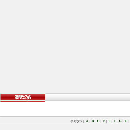
瀏覽記錄
字母索引:
A
|
B
|
C
|
D
|
E
|
F
|
G
|
H