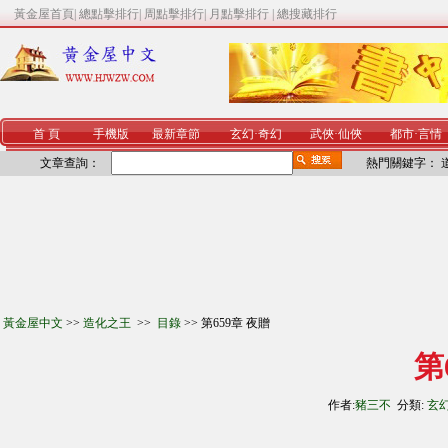
黃金屋首頁
|
總點擊排行
|
周點擊排行
|
月點擊排行
|
總搜藏排行
首 頁
手機版
最新章節
玄幻
·
奇幻
武俠
·
仙俠
都市
·
言情
文章查詢：
熱門關鍵字：
黃金屋中文
>>
造化之王
>>
目錄
>> 第659章 夜贈
第
作者:
豬三不
分類:
玄